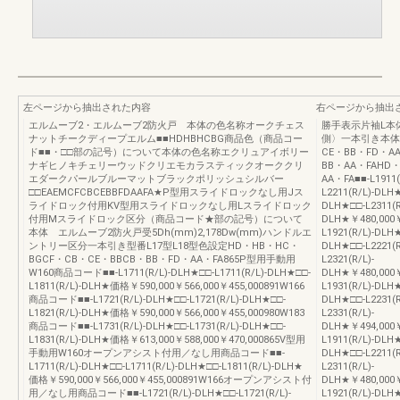
左ページから抽出された内容
右ページから抽出
エルムーブ2・エルムーブ2防火戸 本体の色名称オークチェス
勝手表示片袖L本
ナットチークディープエルム■■HDHBHCBG商品色（商品コー
側〉一本引き本体←2
ド■■・□□部の記号）について本体の色名称エクリュアイボリー
CE・BB・FD・A
ナギヒノキチェリーウッドクリエモカラスティックオーククリ
BB・AA・FAHD
エダークパールブルーマットブラックポリッシュシルバー
AA・FA■■-L1911(
□□EAEMCFCBCEBBFDAAFA★P型用スライドロックなし用Jス
L2211(R/L)-DLH★
ライドロック付用KV型用スライドロックなし用Lスライドロック
DLH★□□-L2311(R
付用Mスライドロック区分（商品コード★部の記号）について
DLH★￥480,000￥
本体 エルムーブ2防火戸受5Dh(mm)2,178Dw(mm)ハンドルエ
L1921(R/L)-DLH★
ントリー区分一本引き型番L17型L18型色設定HD・HB・HC・
DLH★□□-L2221(R
BGCF・CB・CE・BBCB・BB・FD・AA・FA865P型用手動用
L2321(R/L)-
W160商品コード■■-L1711(R/L)-DLH★□□-L1711(R/L)-DLH★□□-
DLH★￥480,000￥
L1811(R/L)-DLH★価格￥590,000￥566,000￥455,000891W166
L1931(R/L)-DLH★
商品コード■■-L1721(R/L)-DLH★□□-L1721(R/L)-DLH★□□-
DLH★□□-L2231(R
L1821(R/L)-DLH★価格￥590,000￥566,000￥455,000980W183
L2331(R/L)-
商品コード■■-L1731(R/L)-DLH★□□-L1731(R/L)-DLH★□□-
DLH★￥494,000￥
L1831(R/L)-DLH★価格￥613,000￥588,000￥470,000865V型用
L1911(R/L)-DLH★
手動用W160オープンアシスト付用／なし用商品コード■■-
DLH★□□-L2211(R
L1711(R/L)-DLH★□□-L1711(R/L)-DLH★□□-L1811(R/L)-DLH★
L2311(R/L)-
価格￥590,000￥566,000￥455,000891W166オープンアシスト付
DLH★￥480,000￥
用／なし用商品コード■■-L1721(R/L)-DLH★□□-L1721(R/L)-
L1921(R/L)-DLH★