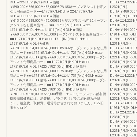
DLH★□□-L1821(R/L)-DLH★価格
DLH★□□-L2221(R
￥590,000￥566,000￥455,000980W183オープンアシスト付用／
L2321(R/L)-
なし用商品コード■■-L1731(R/L)-DLH★□□-L1731(R/L)-
DLH★￥480,000￥
DLH★□□-L1831(R/L)-DLH★価格
L1931(R/L)-DLH★
￥613,000￥588,000￥470,000865カザスプラス用W160オープン
DLH★□□-L2231(R
アシストなし用商品コード■■-L1711(R/L)H-DLH★□□-
L2331(R/L)-
L1711(R/L)H-DLH★□□-L1811(R/L)H-DLH★価格
DLH★￥494,000￥
￥660,000￥636,000￥525,000オープンアシスト付用商品コード
L1911(R/L)H-DL
■■-L1711(R/L)HK-DLH★□□-L1711(R/L)HK-DLH★□□-
DLH★□□-L2211(R
L1811(R/L)HK-DLH★価格
L2311(R/L)H-
￥678,000￥654,000￥543,000891W166オープンアシストなし用
DLH★￥550,000￥
商品コード■■-L1721(R/L)H-DLH★□□-L1721(R/L)H-DLH★□□-
L1911(R/L)HK-D
L1821(R/L)H-DLH★価格￥660,000￥636,000￥525,000オープン
L2211(R/L)HK-D
アシスト付用商品コード■■-L1721(R/L)HK-DLH★□□-
L2311(R/L)HK-D
L1721(R/L)HK-DLH★□□-L1821(R/L)HK-DLH★価格
DLH★￥568,000￥
￥678,000￥654,000￥543,000980W183オープンアシストなし用
L1921(R/L)H-DL
商品コード■■-L1731(R/L)H-DLH★□□-L1731(R/L)H-DLH★□□-
DLH★□□-L2221(R
L1831(R/L)H-DLH★価格￥683,000￥658,000￥540,000オープン
L2321(R/L)H-
アシスト付用商品コード■■-L1731(R/L)HK-DLH★□□-
DLH★￥550,000￥
L1731(R/L)HK-DLH★□□-L1831(R/L)HK-DLH★価格
L1921(R/L)HK-D
￥701,000￥676,000￥558,000手動・エントリーシステム部材価
L2221(R/L)HK-D
格表掲載価格には、消費税、ガラス代（ガラス組込商品を除
L2321(R/L)HK-D
く）、組立代、取付費、運賃等は含まれておりません。L-22旧
DLH★￥568,000￥
版カタログ
L1931(R/L)H-DL
DLH★□□-L2231(R
L2331(R/L)H-
DLH★￥564,000￥
L1931(R/L)HK-D
L2231(R/L)HK-D
L2331(R/L)HK-D