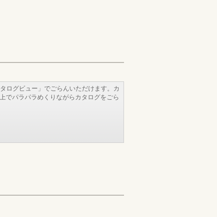
タログビュー」でごらんいただけます。カ
b上でパラパラめくりながらカタログをごら