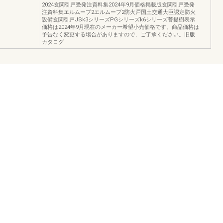
2024玄関引戸受発注資料集2024年9月価格掲載版玄関引戸受発
注資料集エルムーブ2エルムーブ2防火戸国土交通大臣認定防火
設備玄関引戸JSk3シリーズPGシリーズk6シリーズ菩提樹表示
価格は2024年9月現在のメーカー希望小売価格です。商品価格は
予告なく変更する場合がありますので、ご了承ください。旧版
カタログ