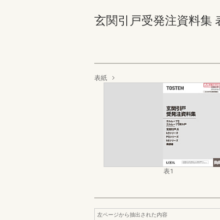
玄関引戸受発注資料集 表1
表紙
表1
左ページから抽出された内容