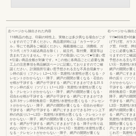
左ページから抽出された内容
右ページから抽出
118商品の色は、印刷の特性上、実物とは多少異なる場合がござ
119■特殊窓※
いますのでご了承ください。商品選択時には「カラーサンプ
げ下げ窓、ガラス
ル」等にて色調をご確認ください。掲載価格には、消費税、ガ
グ窓、FIX窓、
ラス代（ガラス組込商品を除く）、組立代、取付費、運賃等は
ごとに必要な施工
含まれておりません。サッシ・ドアの取扱いについて■引違い窓
りますのでご確認
※引違い商品全般が対象です。※この他に各商品ごとに必要な施
予想される主な不
工上の注意事項を商品解説ページに記載しておりますのでご確
L1Ⓐ・気密性/
認ください。計測箇所引違い窓予想される主な不具合現象サッ
網戸の開閉が重く
シ枠の反り（フクレ）L2ーL1Ⓐ・気密性/水密性が悪くなる・ク
る・網戸にすきま
レセントがかからない・障子、網戸の開閉が重くなる・召合わ
枠の反り（ツヅミ
せ框が干渉する・網戸が干渉する・網戸にすきまができる31.5
クがかからない・
サッシ枠の反り（ツヅミ）L1ーL2Ⓑ・気密性/水密性が悪くな
干渉する・網戸が
る・クレセントがかからない・障子、網戸の開閉が重くなる・
枠対角差Ⓒ・気密
召合わせ框が干渉する・網戸が干渉する・網戸にすきまができ
障子、網戸の開閉
る31.5サッシ枠対角差Ⓒ・気密性/水密性が悪くなる・クレセン
干渉する・網戸に
トがかからない・障子、網戸の開閉が重くなる・召合わせ框が
L2Ⓓ・気密性/
干渉する・網戸が干渉する・網戸にすきまができる3サッシ上下
網戸の開閉が重く
枠の内反りL1ーL2Ⓓ・気密性/水密性が悪くなる・クレセントが
る・網戸にすきま
かからない・障子、網戸の開閉が重くなる・召合わせ框が干渉
気密性/水密性が
する・網戸が干渉する・網戸にすきまができる・障子が吊り込
開閉が重くなる・
めない32サッシ上下枠の外反りL2ーL1Ⓔ・気密性/水密性が悪く
戸にすきまができ
なる・クレセントがかからない・障子、網戸の開閉が重くな
じれⒻ・気密性/