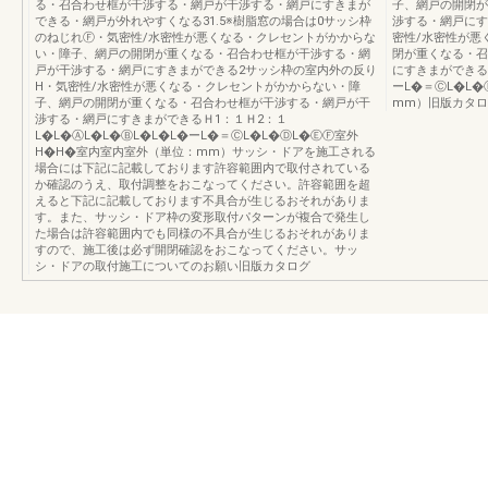
る・召合わせ框が干渉する・網戸が干渉する・網戸にすきまが
子、網戸の開閉が
できる・網戸が外れやすくなる31.5※樹脂窓の場合は0サッシ枠
渉する・網戸にす
のねじれⒻ・気密性/水密性が悪くなる・クレセントがかからな
密性/水密性が悪
い・障子、網戸の開閉が重くなる・召合わせ框が干渉する・網
閉が重くなる・召
戸が干渉する・網戸にすきまができる2サッシ枠の室内外の反り
にすきまができるＨ
H・気密性/水密性が悪くなる・クレセントがかからない・障
ーL�＝ⒸL�L
子、網戸の開閉が重くなる・召合わせ框が干渉する・網戸が干
mm）旧版カタロ
渉する・網戸にすきまができるＨ1：１Ｈ2：１
L�L�ⒶL�L�ⒷL�L�L�ーL�＝ⒸL�L�ⒹL�ⒺⒻ室外
H�H�室内室内室外（単位：mm）サッシ・ドアを施工される
場合には下記に記載しております許容範囲内で取付されている
か確認のうえ、取付調整をおこなってください。許容範囲を超
えると下記に記載しております不具合が生じるおそれがありま
す。また、サッシ・ドア枠の変形取付パターンが複合で発生し
た場合は許容範囲内でも同様の不具合が生じるおそれがありま
すので、施工後は必ず開閉確認をおこなってください。サッ
シ・ドアの取付施工についてのお願い旧版カタログ