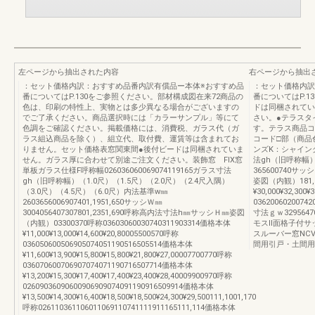
左ページから抽出された内容
右ページから抽出
：セット価格内訳：おすすめ品番内訳有償品ー本体※おすすめ品
：セット価格内訳
番についてはP.130をご参照ください。部材構成図在来72商品の
番についてはP.1
色は、印刷の特性上、実物とは多少異なる場合がございますの
ドは同梱されてい
でご了承ください。商品選択時には「カラーサンプル」等にて
さい。●テラスタ
色調をご確認ください。掲載価格には、消費税、ガラス代（ガ
す。テラス商品コ
ラス組込商品を除く）、組立代、取付費、運賃等は含まれてお
コード□部（商品
りません。セット価格表窓関東間●後付ビードは同梱されていま
ンズK：シャイング
せん。ガラス厚に合わせて別途ご注文ください。装飾窓 FIX窓
法gh（旧呼称幅）
単板ガラス仕様F呼称幅026036060069074119165ガラス寸法
365600740サ
gh（旧呼称幅）（1.0尺）（1.5尺）（2.0尺）（2.4尺入隅）
姿図（内観）181,80
（3.0尺）（4.5尺）（6.0尺）内法基準w㎜
¥30,000¥32,300¥
2603656006907401,1951,650サッシＷ㎜
0362006020074
3004056407307801,2351,690呼称高内法寸法h㎜サッシＨ㎜姿図
寸法ｇｗ32956
（内観）03300370呼称03603060030740311903314価格本体
モスⅡ面格子付サ
¥11,000¥13,000¥14,600¥20,80005500570呼称
スルーバー窓NC
036050600506905074051190516505514価格本体
間用引戸・土間用
¥11,600¥13,900¥15,800¥15,800¥21,800¥27,00007700770呼称
036070600706907074071190716507714価格本体
¥13,200¥15,300¥17,400¥17,400¥23,400¥28,40009900970呼称
02609036090600906909074091190916509914価格本体
¥13,500¥14,300¥16,400¥18,500¥18,500¥24,300¥29,500111,1001,170
呼称026110361106011069110741111911165111,114価格本体