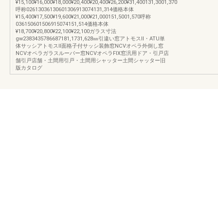
¥15,100¥16,000¥18,000¥20,400¥20,400¥26,200¥31,400131,3001,370
呼称02613036130601306913074131,314価格本体
¥15,400¥17,500¥19,600¥21,000¥21,000151,5001,570呼称
036150601506915074151,514価格本体
¥18,700¥20,800¥22,100¥22,100ガラス寸法
gw2383435786687181,1731,628㎜引違い窓アトモスⅡ・ATU単
体サッシアトモスⅡ面格子付サッシ装飾窓NCVオペラ外倒し窓
NCVオペラガラスルーバー窓NCVオペラFIX窓汎用ドア・引戸店
舗引戸店舗・土間用引戸・土間用シャッター土間シャッター旧
版カタログ