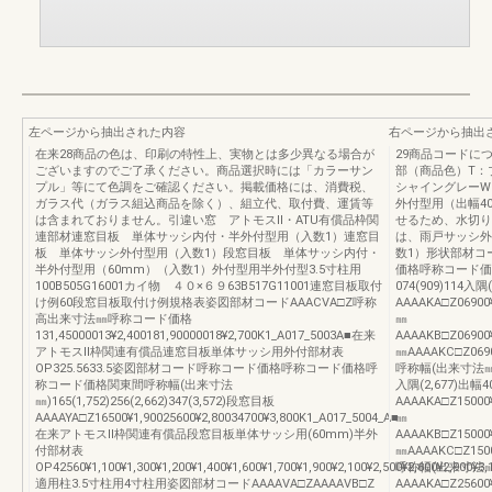
左ページから抽出された内容
右ページから抽出
在来28商品の色は、印刷の特性上、実物とは多少異なる場合が
29商品コードに
ございますのでご了承ください。商品選択時には「カラーサン
部（商品色）T：
プル」等にて色調をご確認ください。掲載価格には、消費税、
シャイングレーW
ガラス代（ガラス組込商品を除く）、組立代、取付費、運賃等
外付型用（出幅4
は含まれておりません。引違い窓 アトモスⅡ・ATU有償品枠関
せるため、水切り
連部材連窓目板 単体サッシ内付・半外付型用（入数1）連窓目
は、雨戸サッシ外
板 単体サッシ外付型用（入数1）段窓目板 単体サッシ内付・
数1）形状部材コ
半外付型用（60mm）（入数1）外付型用半外付型3.5寸柱用
価格呼称コード価格
100B505G16001カイ物 ４０×６９63B517G11001連窓目板取付
074(909)114入隅(
け例60段窓目板取付け例規格表姿図部材コードAAACVA□Z呼称
AAAAKA□Z06900¥1
高出来寸法㎜呼称コード価格
㎜
131,45000013¥2,400181,90000018¥2,700K1_A017_5003A■在来
AAAAKB□Z06900¥1
アトモスⅡ枠関連有償品連窓目板単体サッシ用外付部材表
㎜AAAAKC□Z06900
OP325.5633.5姿図部材コード呼称コード価格呼称コード価格呼
呼称幅(出来寸法㎜)150
称コード価格関東間呼称幅(出来寸法
入隅(2,677)出幅4
㎜)165(1,752)256(2,662)347(3,572)段窓目板
AAAAKA□Z15000¥1
AAAAYA□Z16500¥1,90025600¥2,80034700¥3,800K1_A017_5004_A■
㎜
在来アトモスⅡ枠関連有償品段窓目板単体サッシ用(60mm)半外
AAAAKB□Z15000¥2
付部材表
㎜AAAAKC□Z15000
OP42560¥1,100¥1,300¥1,200¥1,400¥1,600¥1,700¥1,900¥2,100¥2,500¥2,600¥2,900¥3,
呼称幅(出来寸法㎜)25
適用柱3.5寸柱用4寸柱用姿図部材コードAAAAVA□ZAAAAVB□Z
AAAAKA□Z25600¥