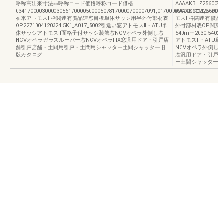
呼称高出来寸法㎜呼称コード価格呼称コード価格
AAAAKB□Z25600¥
034170000300003056170000500005078170000700007091,0170000900009111,2170
AAAAKC□Z25600
在来アトモスⅡ枠関連有償品連窓目板単体サッシ用半外付部材表
モスⅡ枠関連有償品
OP2271004120324.5K1_A017_5002引違い窓アトモスⅡ・ATU単
外付部材表OP関
体サッシアトモスⅡ面格子付サッシ装飾窓NCVオペラ外倒し窓
540mm2030.54
NCVオペラガラスルーバー窓NCVオペラFIX窓汎用ドア・引戸店
アトモスⅡ・AT
舗引戸店舗・土間用引戸・土間用シャッター土間シャッター旧
NCVオペラ外倒し
版カタログ
窓汎用ドア・引戸
ー土間シャッター