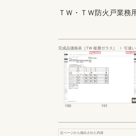
ＴＷ・ＴＷ防火戸業務用資料集
完成品価格表［TW 複層ガラス］
引違い
190
191
左ページから抽出された内容