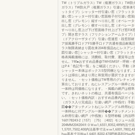
TW（トリプルガラス）TW（複層ガラス）TW防
ガラス）TW防火戸（複層ガラス）引違い窓単体
ットタイプ）シャッター付引違い窓（フラットタ
違い窓シャッター付引違い窓面格子付引違い窓装
出し窓（グレモン）縦すべり出し窓（オペレータ
出し窓（グレモン）横すべり出し窓（オペレータ
すべり出し窓上げ下げ窓面格子付上げ下げ窓FIX
プ）開き窓テラス（フリクションアームタイプ）
（ドアクローザタイプ）引違い窓連窓・段窓部材
ア採風勝手口ドアFS勝手口ドア共通有償品耐風
ラス制限表納まり図在来204有償品ねじレスアン
図引違い窓│シャッター付引違い窓（フラットタ
格表掲載価格には、消費税、取付費、運賃等は含
せん。190●おすすめ品番@TWHSMSF－呼称－
はP.4「色記号一覧」をご確認ください。手動（2
シャッター本体はボックスS型同梱となります。2
ントは掃出し納まり用と和室用が選択できますが
りません。・セット価格はTW専用のグレチャン
算出しております。ねじレスアングル一体枠とね
一体枠は同価格になります。・掲載の網戸は標準
です。きれいネットの格は、共通有償品ページを
い。：セット価格内訳：おすすめ品番内訳ガイド
（ガラス入り完成品）引違い網戸（中桟付）手動
図��アタッチメントねじレスアングル枠用ねじ
一体枠ねじ付アングル一体枠��アタッチメント
ル枠用引違い網戸（中桟無）Ｓ型呼称幅［内法呼
160178243-2［157］［75］［402］モジュール
204MM204204ＲＯＷ㎜1,6551,8352,489内法寸
1,5701,7502,400内法基準寸法ｗ㎜1,6001,780
h㎜基本寸法W㎜1,6401,8202,470呼称高ROH㎜