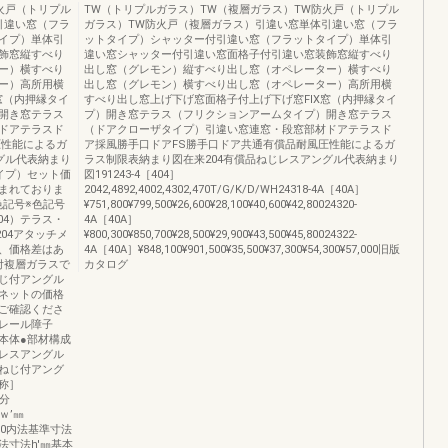
火戸（トリプル
TW（トリプルガラス）TW（複層ガラス）TW防火戸（トリプル
引違い窓（フラ
ガラス）TW防火戸（複層ガラス）引違い窓単体引違い窓（フラ
イプ）単体引
ットタイプ）シャッター付引違い窓（フラットタイプ）単体引
飾窓縦すべり
違い窓シャッター付引違い窓面格子付引違い窓装飾窓縦すべり
ー）横すべり
出し窓（グレモン）縦すべり出し窓（オペレーター）横すべり
ー）高所用横
出し窓（グレモン）横すべり出し窓（オペレーター）高所用横
窓（内押縁タイ
すべり出し窓上げ下げ窓面格子付上げ下げ窓FIX窓（内押縁タイ
開き窓テラス
プ）開き窓テラス（フリクションアームタイプ）開き窓テラス
ドアテラスド
（ドアクローザタイプ）引違い窓連窓・段窓部材ドアテラスド
圧性能によるガ
ア採風勝手口ドアFS勝手口ドア共通有償品耐風圧性能によるガ
グル代表納まり
ラス制限表納まり図在来204有償品ねじレスアングル代表納まり
イプ）セット価
図191243-4［404］
まれておりま
2042,4892,4002,4302,470T/G/K/D/WH24318-4A［40A］
色記号※色記号
¥751,800¥799,500¥26,600¥28,100¥40,600¥42,80024320-
04）テラス・
4A［40A］
04アタッチメ
¥800,300¥850,700¥28,500¥29,900¥43,500¥45,80024322-
、価格差はあ
4A［40A］¥848,100¥901,500¥35,500¥37,300¥54,300¥57,000旧版
付複層ガラスで
カタログ
じ付アングル
ネットの価格
ご確認くださ
レール障子
本体●部材構成
レスアングル
ねじ付アング
称］
区分
法ｗ’㎜
2,430内法基準寸法
内法寸法h'㎜基本