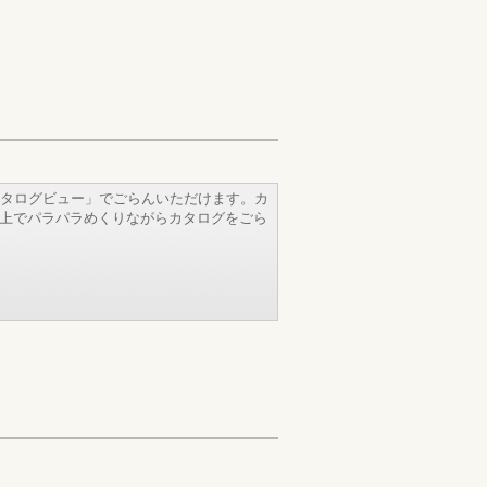
タログビュー」でごらんいただけます。カ
b上でパラパラめくりながらカタログをごら