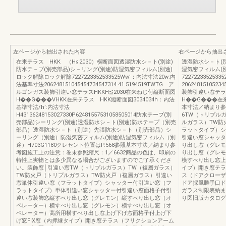
左ページから抽出された内容
右ページから抽出
在来テラス HKK （H≦2030）横断面図透湿防水シ－ト(別途)
透湿防水シ－ト(別
防水テ－プ(別売部品)シ－リング(別途)防湿気密フィルム(別途)
湿気密フィルム(
ロック解除ロック解除7227223352533525Ww’：内法寸法20w:内
72272233525
法基準寸法206248151045454734547314.41.5194519TWTG ア
206248151052
ルゴンガス装飾引違い窓テラスHKKH≦2030在来ねじ付縦断面図
装飾引違い窓テラス
H��G���VHKK在来テラス HKK縦断面図3034034h：内法
H��G���在来
基準寸法/h’:内法寸法
本寸法／納まり参
H43136248153027330P62481557531058505014防水テープ(別
6TW（トリプル
売部品)シーリング(別途)透湿防水シ－ト(別途)防水テープ（別売
ルガラス）TW防
部品）透湿防水シ－ト（別途）先張防水シ－ト（別売部品）シ
ラットタイプ）シ
ーリング（別途）防湿気密フィルム(別途)防湿気密フィルム（別
引違い窓シャッタ
途）H703G1180クレセント位置はP.568参照基本寸法／納まり参
り出し窓（グレモ
考図施工上の注意：巻末参照縮尺：1／6632商品の色は、印刷の
り出し窓（グレモ
特性上実物とは多少異なる場合がございますのでご了承くださ
横すべり出し窓上
い。装飾窓│引違い窓TW（トリプルガラス）TW（複層ガラス）
イプ）開き窓テラ
TW防火戸（トリプルガラス）TW防火戸（複層ガラス）引違い
ス（ドアクローザ
窓単体引違い窓（フラットタイプ）シャッター付引違い窓（フ
ドア採風勝手口ド
ラットタイプ）単体引違い窓シャッター付引違い窓面格子付引
ガラス制限表納ま
違い窓装飾窓縦すべり出し窓（グレモン）縦すべり出し窓（オ
り図旧版カタログ
ペレーター）横すべり出し窓（グレモン）横すべり出し窓（オ
ペレーター）高所用横すべり出し窓上げ下げ窓面格子付上げ下
げ窓FIX窓（内押縁タイプ）開き窓テラス（フリクションアーム