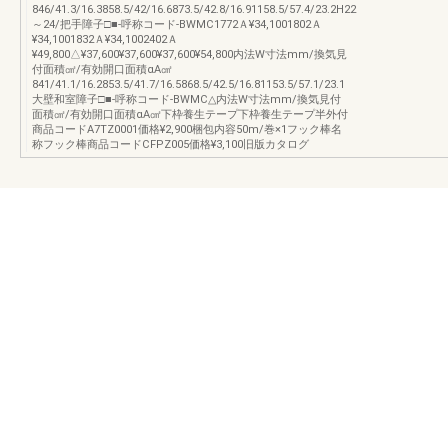
846/41.3/16.3858.5/42/16.6873.5/42.8/16.91158.5/57.4/23.2H22
～24/把手障子□■-呼称コード-BWMC1772Ａ¥34,1001802Ａ
¥34,1001832Ａ¥34,1002402Ａ
¥49,800△¥37,600¥37,600¥37,600¥54,800内法W寸法mm/換気見
付面積㎠/有効開口面積αA㎠
841/41.1/16.2853.5/41.7/16.5868.5/42.5/16.81153.5/57.1/23.1
大壁和室障子□■-呼称コード-BWMC△内法W寸法mm/換気見付
面積㎠/有効開口面積αA㎠下枠養生テープ下枠養生テープ半外付
商品コードA7TZ0001価格¥2,900梱包内容50m/巻×1フック棒名
称フック棒商品コードCFPZ005価格¥3,100旧版カタログ