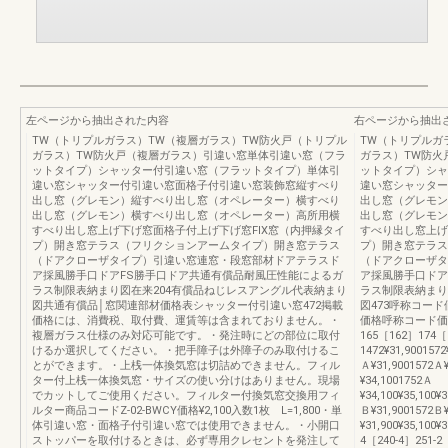
左ページから抽出された内容
右ページから抽出
TW（トリプルガラス）TW（複層ガラス）TW防火戸（トリプル
TW（トリプルガ
ガラス）TW防火戸（複層ガラス）引違い窓単体引違い窓（フラ
ガラス）TW防火
ットタイプ）シャッター付引違い窓（フラットタイプ）単体引
ットタイプ）シャ
違い窓シャッター付引違い窓面格子付引違い窓装飾窓縦すべり
違い窓シャッター
出し窓（グレモン）縦すべり出し窓（オペレーター）横すべり
出し窓（グレモン
出し窓（グレモン）横すべり出し窓（オペレーター）高所用横
出し窓（グレモン
すべり出し窓上げ下げ窓面格子付上げ下げ窓FIX窓（内押縁タイ
すべり出し窓上げ
プ）開き窓テラス（フリクションアームタイプ）開き窓テラス
プ）開き窓テラス
（ドアクローザタイプ）引違い窓連窓・段窓部材ドアテラスド
（ドアクローザタ
ア採風勝手口ドアFS勝手口ドア共通有償品耐風圧性能によるガ
ア採風勝手口ドア
ラス制限表納まり図在来204有償品ねじレスアングル代表納まり
ラス制限表納まり
図共通有償品│窓関連部材価格表シャッター付引違い窓472掲載
図473呼称コー
価格には、消費税、取付費、運賃等は含まれておりません。・
価格呼称コード価格
複層ガラス仕様のみ対応可能です。・発注時にどの部位に取付
165［162］174［
けるか選択してください。・把手障子は外障子のみ取付けるこ
1472¥31,9001572¥
とができます。・上桟一体換気窓は切詰めできません。フィル
Ａ¥31,9001572Ａ¥
ター付上桟一体換気窓・サイズの使い分けはありません。現場
¥34,1001752Ａ
でカットしてご使用ください。フィルター付換気窓交換用フィ
¥34,100¥35,100¥3
ルター商品コードZ-02-BWCY価格¥2,100入数1枚 L=1,800・単
Ｂ¥31,9001572Ｂ¥
体引違い窓・面格子付引違い窓では使用できません。・小開口
¥31,900¥35,100¥3
ストッパーを取付けるときは、必ず専用クレセントを発注して
4［240-4］251-2