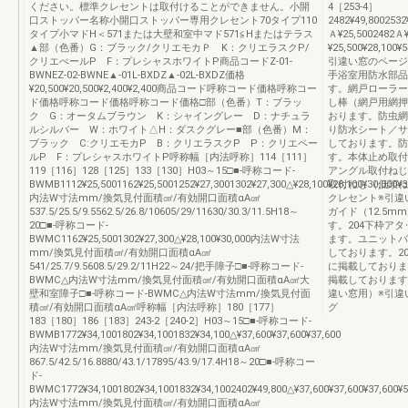
ください。標準クレセントは取付けることができません。小開
4［253-4］
口ストッパー名称小開口ストッパー専用クレセント70タイプ110
2482¥49,8002532¥
タイプ小マドH＜571または大壁和室中マド571≦Hまたはテラス
Ａ¥25,5002482Ａ¥
▲部（色番）G：ブラック/クリエモカＰ K：クリエラスクP/
¥25,500¥28,100¥5
クリエぺールP F：プレシャスホワイトP商品コードZ-01-
引違い窓のページ
BWNEZ-02-BWNE▲-01L-BXDZ▲-02L-BXDZ価格
手浴室用防水部品
¥20,500¥20,500¥2,400¥2,400商品コード呼称コード価格呼称コー
す。網戸ローラー
ド価格呼称コード価格呼称コード価格□部（色番）T：ブラッ
し棒（網戸用網押
ク G：オータムブラウン K：シャイングレー D：ナチュラ
おります。防虫網
ルシルバー W：ホワイト△H：ダスクグレー■部（色番）M：
り防水シート／サ
ブラック C:クリエモカP B：クリエラスクP P：クリエペー
しております。防
ルP F：プレシャスホワイトP呼称幅［内法呼称］114［111］
す。本体止め取付
119［116］128［125］133［130］H03～15□■-呼称コード-
アングル取付ねじ
BWMB1112¥25,5001162¥25,5001252¥27,3001302¥27,300△¥28,100¥28,100¥30,000¥3
取付ねじ（低頭ね
内法W寸法mm/換気見付面積㎠/有効開口面積αA㎠
クレセント※引違
537.5/25.5/9.5562.5/26.8/10605/29/11630/30.3/11.5H18～
ガイド（12.5
20□■-呼称コード-
す。204下枠ア
BWMC1162¥25,5001302¥27,300△¥28,100¥30,000内法W寸法
ます。ユニットバ
mm/換気見付面積㎠/有効開口面積αA㎠
しております。2
541/25.7/9.5608.5/29.2/11H22～24/把手障子□■-呼称コード-
に掲載しておりま
BWMC△内法W寸法mm/換気見付面積㎠/有効開口面積αA㎠大
掲載しております
壁和室障子□■-呼称コード-BWMC△内法W寸法mm/換気見付面
違い窓用）※引違
積㎠/有効開口面積αA㎠呼称幅［内法呼称］180［177］
グ
183［180］186［183］243-2［240-2］H03～15□■-呼称コード-
BWMB1772¥34,1001802¥34,1001832¥34,100△¥37,600¥37,600¥37,600
内法W寸法mm/換気見付面積㎠/有効開口面積αA㎠
867.5/42.5/16.8880/43.1/17895/43.9/17.4H18～20□■-呼称コー
ド-
BWMC1772¥34,1001802¥34,1001832¥34,1002402¥49,800△¥37,600¥37,600¥37,600¥5
内法W寸法mm/換気見付面積㎠/有効開口面積αA㎠