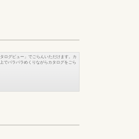
タログビュー」でごらんいただけます。カ
b上でパラパラめくりながらカタログをごら