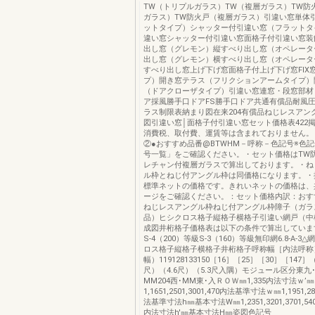
TW（トリプルガラス）TW（複層ガラス）TW防
ガラス）TW防火戸（複層ガラス）引違い窓単体
ットタイプ）シャッター付引違い窓（フラットタ
違い窓シャッター付引違い窓面格子付引違い窓装
出し窓（グレモン）縦すべり出し窓（オペレータ
出し窓（グレモン）横すべり出し窓（オペレータ
すべり出し窓上げ下げ窓面格子付上げ下げ窓FIX
プ）開き窓テラス（フリクションアームタイプ）
（ドアクローザタイプ）引違い窓連窓・段窓部材
ア採風勝手口ドアFS勝手口ドア共通有償品耐風
ラス制限表納まり図在来204有償品ねじレスアン
図引違い窓│面格子付引違い窓セット価格表422
消費税、取付費、運賃等は含まれておりません。（
②●おすすめ品番@BTWHM－呼称－色記号※色記
号一覧」をご確認ください。・セット価格はTW
レチャン付複層ガラスで算出しております。・ね
ル枠とねじ付アングル枠は同価格になります。・
標準ネットの価格です。きれいネットの価格は、
ージをご確認ください。：セット価格内訳：おす
ねじレスアングル枠ねじ付アングル枠障子（ガラ
品）ヒシクロス格子縦格子横格子引違い網戸（中
成図井桁格子価格表は以下の条件で算出していま
S-4（200）等級S-3（160）等級無印網6.8-A-3△網
ロス格子縦格子横格子井桁格子呼称幅［内法呼称
幅）119128133150［16］［25］［30］［147］（
尺）（4.6尺）（5.3尺入隅）モジュール区分東九
MM204西･MM東･入ＲＯＷ㎜1,335内法寸法ｗ’㎜
1,1651,2501,3001,470内法基準寸法ｗ㎜1,1951,28
法基準寸法h㎜基本寸法W㎜1,2351,3201,3701,5
内法寸法h'㎜基本寸法H㎜姿図色記号