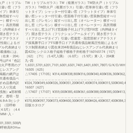
火戸（トリプル
TW（トリプルガラス）TW（複層ガラス）TW防火戸（トリプル
引違い窓（フラ
ガラス）TW防火戸（複層ガラス）引違い窓単体引違い窓（フラ
イプ）単体引
ットタイプ）シャッター付引違い窓（フラットタイプ）単体引
飾窓縦すべり
違い窓シャッター付引違い窓面格子付引違い窓装飾窓縦すべり
ー）横すべり
出し窓（グレモン）縦すべり出し窓（オペレーター）横すべり
ー）高所用横
出し窓（グレモン）横すべり出し窓（オペレーター）高所用横
窓（内押縁タイ
すべり出し窓上げ下げ窓面格子付上げ下げ窓FIX窓（内押縁タイ
開き窓テラス
プ）開き窓テラス（フリクションアームタイプ）開き窓テラス
ドアテラスド
（ドアクローザタイプ）引違い窓連窓・段窓部材ドアテラスド
圧性能によるガ
ア採風勝手口ドアFS勝手口ドア共通有償品耐風圧性能によるガ
グル代表納まり
ラス制限表納まり図在来204有償品ねじレスアングル代表納まり
掲載価格には、
図423ヒシクロス格子縦格子横格子井桁格子160165174［157］
在来・204）
［62］［71］（5.4尺入隅）（6.0尺）（5.9尺）東･入・204東
号はP.4「色記
九･四
防火戸専用のグ
1,6551,5701,6201,7101,6001,6501,7401,6401,6901,780T/G/K/D/WH
じレスアング
16505［625］
掲載の網戸は
△17405［17105］¥314,400¥338,800¥316,000¥340,400¥336,300¥362,300¥3
共通有償品ペ
＿＿＿＿＿＿＿＿＿＿＿＿＿＿＿＿＿＿＿＿＿＿＿＿
すめ品番内訳
¥324,700¥349,600¥326,300¥351,200¥347,400¥374,000¥315,500¥340,400¥
ス入り完成
16507［627］
桟無）●部材構
△17407［17107］¥359,000¥385,400¥361,600¥388,000¥385,000¥413,100¥3
す。透明・型
＿＿＿＿＿＿＿＿＿＿＿＿＿＿＿＿＿＿＿＿＿＿＿＿
6.8-A-3ヒシク
¥370,800¥397,700¥373,400¥400,300¥397,800¥426,400¥357,400¥384,300¥3
］（旧呼称
旧版カタログ
4.5尺）（4.4
･MM･入・
01,3301,500内
40呼称高ROH㎜