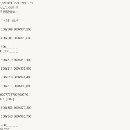
/WH03375300300370
ルゴン透明型
透明型引違い
］
5［1475］縦格
,800¥309,900¥334,200
,400¥301,300¥325,600
320,300＿＿＿＿
¥311,900＿＿＿
,300¥319,600¥344,400
,900¥311,000¥335,800
,300¥319,600¥344,400
,900¥311,000¥335,800
,70007775700700770
07［307］
,600¥353,100¥379,300
,600¥340,500¥366,700
357,700＿＿＿＿
¥346,700＿＿＿