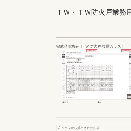
ＴＷ・ＴＷ防火戸業務用資料集
完成品価格表［TW 防火戸 複層ガラス］
422
423
左ページから抽出された内容