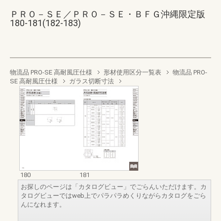
ＰＲＯ－ＳＥ／ＰＲＯ－ＳＥ・ＢＦＧ沖縄限定版
180-181(182-183)
物流品 PRO-SE 高耐風圧仕様
形材使用区分一覧表
物流品 PRO-
SE 高耐風圧仕様
ガラス切断寸法
180
181
お探しのページは「カタログビュー」でごらんいただけます。カ
タログビューではweb上でパラパラめくりながらカタログをごら
んになれます。