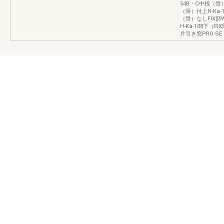
54B・C中桟（骨）な
（骨）付上H-Ka-
（骨）なしFIX部W/
H-Ka-108下（
片引き窓PRO-