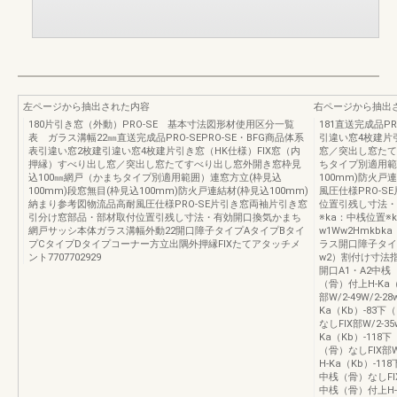
左ページから抽出された内容
右ページから抽出
180片引き窓（外動）PRO-SE 基本寸法図形材使用区分一覧
181直送完成品PR
表 ガラス溝幅22㎜直送完成品PRO-SEPRO-SE・BFG商品体系
引違い窓4枚建片
表引違い窓2枚建引違い窓4枚建片引き窓（HK仕様）FIX窓（内
窓／突出し窓たて
押縁）すべり出し窓／突出し窓たてすべり出し窓外開き窓枠見
ちタイプ別適用範
込100㎜網戸（かまちタイプ別適用範囲）連窓方立(枠見込
100mm)防火戸
100mm)段窓無目(枠見込100mm)防火戸連結材(枠見込100mm)
風圧仕様PRO-
納まり参考図物流品高耐風圧仕様PRO-SE片引き窓両袖片引き窓
位置引残し寸法・
引分け窓部品・部材取付位置引残し寸法・有効開口換気かまち
※ka：中桟位置※
網戸サッシ本体ガラス溝幅外動22開口障子タイプAタイプBタイ
w1Ww2Hmkb
プCタイプDタイプコーナー方立出隅外押縁FIXたてアタッチメ
ラス開口障子タイ
ント7707702929
w2）割付け寸法指示
開口A1・A2中桟（骨
（骨）付上H-Ka（
部W/2-49W/2-
Ka（Kb）-83下
なしFIX部W/2-3
Ka（Kb）-118下
（骨）なしFIX部W/
H-Ka（Kb）-11
中桟（骨）なしFIX部W
中桟（骨）付上H-K