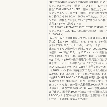
5867013751010675756235825W2523587012121
枠アングル一体枠もご用意しています。130たて
密性1500PaPRO-SE・BFG 基本寸法図たてす
枠アングルなし＞縮尺:1／5耐風圧性気密性水密
ＲＣ枠ALC枠S-6S-7A-41500PaーT-2△△△：
ングル一体枠をご用意しています□体系表代表枠
縮尺:1／5ガラス溝幅１７㎜
J771A27001+J771A270113031523H3555151010
枠アングル一体J771A27002□製作制限表 RC・A
6（2800Pa）
96277010501250105012509627703353500050
開口】【22・30・36開口】S-5、S-6S-5、S-6
以下※非常用進入口は以下のようになります。・
計算に含まない場合①有効開口750×1200…W≧952
内接円１m…W≧1205、H≧1023・ハンドル出
合①有効開口750×1200…W≧979、H≧1273②内
W≧1234、H≧1073※換気機能付非常用進入口
ります。・ハンドル出幅を計算に含まない場合①
750×1200…W≧940、H≧1223②内接円１m…W≧1
H≧1023・ハンドル出幅を計算に含む場合①有効開口7
W≧986、H≧1257.5②内接円１m…W≧1236、H≧
成品PRO-SEPRO-SE・BFG商品体系表引違い窓
枚建片引き窓（HK仕様）FIX窓（内押縁）すべ
窓たてすべり出し窓外開き窓枠見込100㎜網戸（
適用範囲）連窓方立(枠見込100mm)段窓無目(枠見
火戸連結材(枠見込100mm)納まり参考図物流品
PRO-SE片引き窓両袖片引き窓引分け窓部品・部
し寸法・有効開口換気かまち網戸