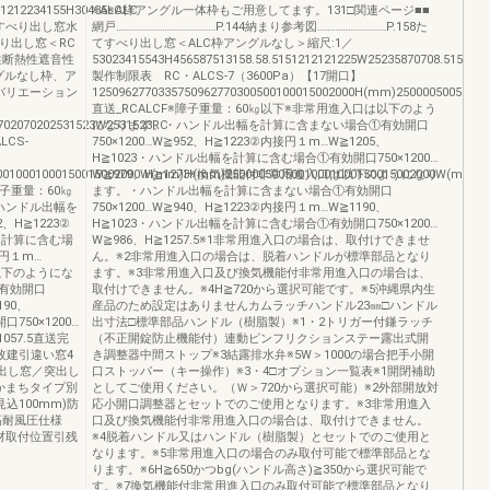
51212234155H30435※ALC
※ALC枠アングル一体枠もご用意してます。131□関連ページ■■
すべり出し窓水
網戸…………………………………P.144納まり参考図………………………P.158た
べり出し窓＜RC
てすべり出し窓＜ALC枠アングルなし＞縮尺:1／
性断熱性遮音性
53023415543H456587513158.58.5151212121225W25235870708.515151
アングルなし枠、ア
製作制限表 RC・ALCS-7（3600Pa）【17開口】
バリエーション
1250962770335750962770300500100015002000H(mm)2500005005001
直送_RCALCF※障子重量：60㎏以下※非常用進入口は以下のよう
702070202531523W2531523RC
になります。・ハンドル出幅を計算に含まない場合①有効開口
LCS-
750×1200…W≧952、H≧1223②内接円１m…W≧1205、
H≧1023・ハンドル出幅を計算に含む場合①有効開口750×1200…
050010001000150015002000W(mm)H(mm)25000050050010001000150015002000W(mm)
W≧979、H≧1273※換気機能付非常用進入口は以下のようになり
※障子重量：60㎏
ます。・ハンドル出幅を計算に含まない場合①有効開口
ハンドル出幅を
750×1200…W≧940、H≧1223②内接円１m…W≧1190、
、H≧1223②
H≧1023・ハンドル出幅を計算に含む場合①有効開口750×1200…
幅を計算に含む場
W≧986、H≧1257.5※1非常用進入口の場合は、取付けできませ
接円１m…
ん。※2非常用進入口の場合は、脱着ハンドルが標準部品となり
は以下のようにな
ます。※3非常用進入口及び換気機能付非常用進入口の場合は、
有効開口
取付けできません。※4H≧720から選択可能です。※5沖縄県内生
190、
産品のため設定はありませんカムラッチハンドル23㎜□ハンドル
50×1200…
出寸法□標準部品ハンドル（樹脂製）※1・2トリガー付鎌ラッチ
1057.5直送完
（不正開錠防止機能付）連動ピンフリクションステー露出式開
2枚建引違い窓4
き調整器中間ストップ※3結露排水弁※5W＞1000の場合把手小開
り出し窓／突出し
口ストッパー（キー操作）※3・4□オプション一覧表※1開閉補助
かまちタイプ別
としてご使用ください。（Ｗ＞720から選択可能）※2外部開放対
込100mm)防
応小開口調整器とセットでのご使用となります。※3非常用進入
高耐風圧仕様
口及び換気機能付非常用進入口の場合は、取付けできません。
材取付位置引残
※4脱着ハンドル又はハンドル（樹脂製）とセットでのご使用と
なります。※5非常用進入口の場合のみ取付可能で標準部品とな
ります。※6H≧650かつbg(ハンドル高さ)≧350から選択可能で
す。※7換気機能付非常用進入口のみ取付可能で標準部品となり