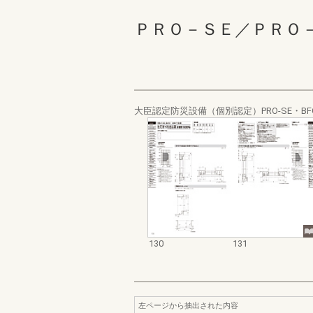
ＰＲＯ－ＳＥ／ＰＲＯ－ＳＥ
大臣認定防災設備（個別認定）PRO-SE・BF
130
131
左ページから抽出された内容