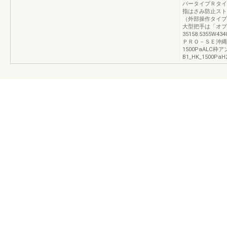
バータイプＲタイ
指はさみ防止スト
（外部操作タイプ
大型把手は「オプ
35158.5355W434
ＰＲＯ－ＳＥ沖縄
1500PaALC枠ア
B1_HK_1500PaH2