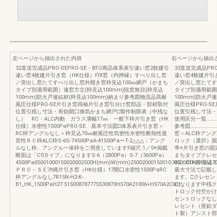
左ページから抽出された内容
右ページから抽出
32直送完成品PRO-SEPRO-SE・BFG商品体系表引違い窓2枚建引
33直送完成品PR
違い窓4枚建片引き窓（HK仕様）FIX窓（内押縁）すべり出し窓
違い窓4枚建片引
／突出し窓たてすべり出し窓外開き窓枠見込100㎜網戸（かまち
／突出し窓たてす
タイプ別適用範囲）連窓方立(枠見込100mm)段窓無目(枠見込
タイプ別適用範囲
100mm)防火戸連結材(枠見込100mm)納まり参考図物流品高耐
100mm)防火戸
風圧仕様PRO-SE片引き窓両袖片引き窓引分け窓部品・部材取付
風圧仕様PRO-
位置引残し寸法・有効開口換気かまち網戸□製作制限表（中桟な
位置引残し寸法・
し） RC・ALC内動 ガラス溝幅17㎜ 一般下枠片引き窓（HK
使用区分一覧……………
仕様）水密性1500PaPRO-SE 基本寸法図□体系表片引き窓＜
参考図………………
RC枠アングルなし＞枠見込70㎜耐風圧性気密性水密性断熱性遮
窓＜ALC枠アン
音性ＲＣ枠ALC枠S-6S-74500PaA-41500PaーT-2△△△：アング
ロック（選択）掘
ルなし枠、アングル一体枠をご用意していますF縮尺:1／5※掲載
準※片引き窓の固
断面は「C0タイプ」になりますS-6（2800Pa）S-7（3600Pa）
まちタイプクレセン
4500Pa05001000150020002500H(mm)W(mm)2500200015001000500011251062.5
B2、C0※枠見
ＰＲＯ－ＳＥ沖縄片引き窓（HK仕様）17開口水密性1500PaRC
最大寸法で記載し
枠アングルなし7R15N-H2-K-
ます。□クレセン
B1_HK_1500PaH27.515008787775530870H570A21006+H570A20001
になります中桟ク
トロック付空かけ
セントロックなし
レセント（亜鉛ダ
ト製）アシスト部