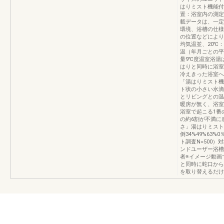
はりミスト機能付
置：浴室内の測定
載データは、一定
環境、浴槽の仕様
の位置などにより
均気温並、20℃
温（年月ごとの平
量9℃度温室浴湯
はりと同時に浴室
冷えきった浴室へ
「湯はりミスト機
ト状の小さい水滴
とリビングとの温
暖房が無く、浴室
浴室で起こる1番
の約6割が不満に
さ」湯はりミスト
倒34%49%63%
ト調査N=500）
ンドユーザー浴槽
者※イメージ動画
と同時に蛇口から
を取り替えるだけ！