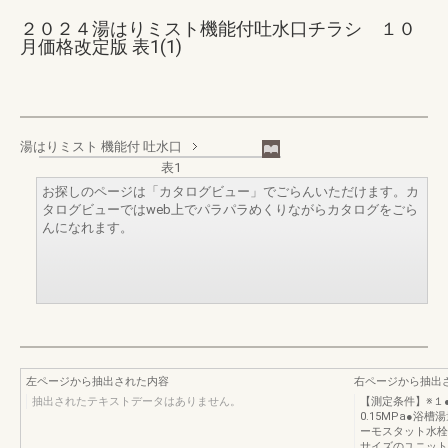
２０２４湯はりミスト機能付吐水口チラシ １０
月価格改定版 表1(1)
湯はりミスト 機能付 吐水口
表1
お探しのページは「カタログビュー」でごらんいただけます。カ
タログビューではweb上でパラパラめくりながらカタログをごら
んになれます。
左ページから抽出された内容
右ページから抽出
抽出されたテキストデータはありません。
【測定条件】※１
0.15MPa●浴
ーモスタット水栓（B
サイズのユニット