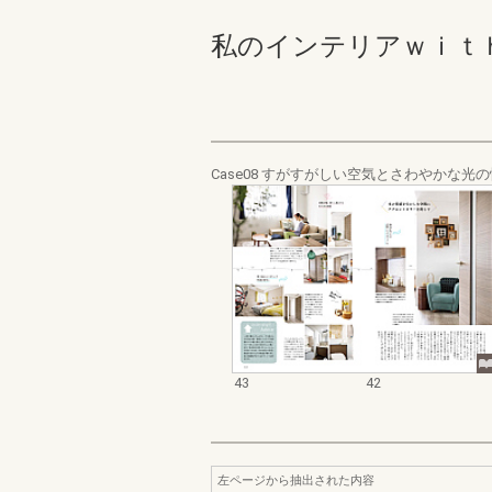
私のインテリアｗｉｔｈＬＩ
Case08 すがすがしい空気とさわやかな光
43
42
左ページから抽出された内容