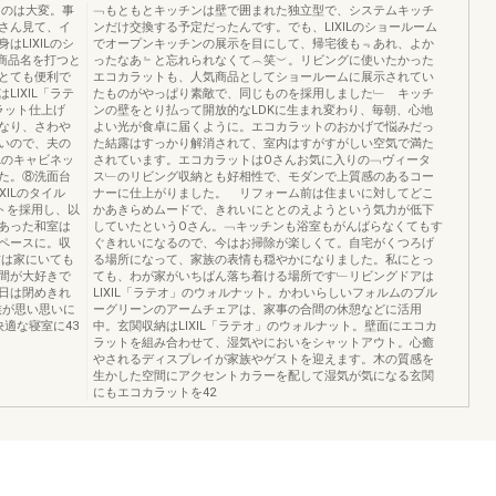
るのは大変。事
﹁もともとキッチンは壁で囲まれた独立型で、システムキッチ
さん見て、イ
ンだけ交換する予定だったんです。でも、LIXILのショールーム
LIXILのシ
でオープンキッチンの展示を目にして、帰宅後も﹃あれ、よか
。商品名を打つと
ったなあ﹄と忘れられなくて︵笑︶。リビングに使いたかった
とても便利で
エコカラットも、人気商品としてショールームに展示されてい
IXIL「ラテ
たものがやっぱり素敵で、同じものを採用しました﹂ キッチ
ラット仕上げ
ンの壁をとり払って開放的なLDKに生まれ変わり、毎朝、心地
なり、さわや
よい光が食卓に届くように。エコカラットのおかげで悩みだっ
いので、夫の
た結露はすっかり解消されて、室内はすがすがしい空気で満た
Lのキャビネッ
されています。エコカラットはOさんお気に入りの﹁ヴィータ
た。⑧洗面台
ス﹂のリビング収納とも好相性で、モダンで上質感のあるコー
XILのタイル
ナーに仕上がりました。 リフォーム前は住まいに対してどこ
トを採用し、以
かあきらめムードで、きれいにととのえようという気力が低下
あった和室は
していたというOさん。﹁キッチンも浴室もがんばらなくてもす
ペースに。収
ぐきれいになるので、今はお掃除が楽しくて。自宅がくつろげ
前は家にいても
る場所になって、家族の表情も穏やかになりました。私にとっ
間が大好きで
ても、わが家がいちばん落ち着ける場所です﹂リビングドアは
日は閉めきれ
LIXIL「ラテオ」のウォルナット。かわいらしいフォルムのブル
族が思い思いに
ーグリーンのアームチェアは、家事の合間の休憩などに活用
適な寝室に43
中。玄関収納はLIXIL「ラテオ」のウォルナット。壁面にエコカ
ラットを組み合わせて、湿気やにおいをシャットアウト。心癒
やされるディスプレイが家族やゲストを迎えます。木の質感を
生かした空間にアクセントカラーを配して湿気が気になる玄関
にもエコカラットを42