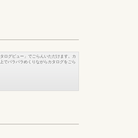
タログビュー」でごらんいただけます。カ
b上でパラパラめくりながらカタログをごら