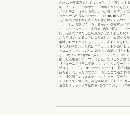
Advice一度工事をしてしまうと、やり直しをす
前にインテリアの情報サイトや施工例などをたく
メージをふくらませるのがいいと思います。私自身は
ョールームが役立ったほか、RoomClipも活用
その製品が使われた施工例画像が出てくるので、
す。これから家づくりをするかたへ⑤寝室のドアはL
オ」のウォルナット。⑥寝室の壁は2面をエコカ
に。悩みのタネだった結露がまったく起こらなく
かな空間で休めるようになりました。玄関から近
趣味のロードバイクもこちらに。⑦トイレはLIXI
ト付便器を採用。壁にはエコカラットを張りまし
とユニットバスはLIXIL。洗面台の壁面に使ったLI
が、Oさんの大のお気に入り。ミラーキャビネッ
前より収納量がアップしました。①リビング隣に
リフォームで洋室に変更して、ご主人のワークス
納扉はLIXIL「ラテオ」のウォルナット。②「以
落ち着けなかったのですが、今はここで過ごす時
す」③④引戸もウォルナット。リモートワークの
て便利です。飾る楽しみを満喫中！21438765家
過ごせるリラックス空間壁2面のエコカラットで快