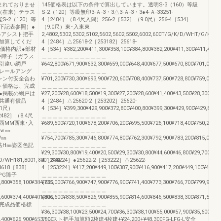
まれておりませ
145価格表は以下の条件で算出しています。透明S-3（160）等級
（在来）テラス
S-2（120）等級無印3-Ａ-3・3△3-Ａ-3・3●4-Ａ-33251-
-2（120）等
4［2484］（8.4尺入隅）256-2［532］（9.0尺）256-4［534］
下記表参照）●
（9.0尺）東･入東東
●アシスト把手
2,4802,5302,5302,5102,5602,5602,5502,6002,600T/G/K/D/WHT/G/K/
加算してくだ
4［2484］△25618-2［253182］25618-
価格内訳●部材
4［534］¥382,200¥411,300¥358,100¥384,800¥382,200¥411,300¥411,400¥4
手障子（ガラス
＿＿＿＿＿＿＿＿＿＿＿＿
引違い網戸
¥642,800¥671,900¥632,300¥659,000¥648,400¥677,500¥670,800¥701,000¥6
レールアング
＿＿＿＿＿＿＿＿＿＿＿＿
ャン付安全合わ
¥701,200¥730,300¥693,900¥720,600¥708,400¥737,500¥728,800¥759,000¥7
ト価格は、完成
＿＿＿＿＿＿＿＿＿＿＿＿
●掲載の網戸は
¥27,200¥28,600¥18,500¥19,300¥27,200¥28,600¥41,400¥43,500¥28,300¥29
、共通有償品
4［2484］△25620-2［253202］25620-
1尺）
4［534］¥399,300¥429,900¥372,800¥400,800¥399,300¥429,900¥429,800¥4
2482］（8.4尺
＿＿＿＿＿＿＿＿＿＿＿＿
西MM西東･入
¥689,500¥720,100¥678,200¥706,200¥695,500¥726,100¥718,400¥750,200¥6
法ｗ㎜
＿＿＿＿＿＿＿＿＿＿＿＿
W㎜
¥754,700¥785,300¥746,800¥774,800¥762,300¥792,900¥783,200¥815,000¥7
本寸法H㎜姿図色記
＿＿＿＿＿＿＿＿＿＿＿＿
¥29,300¥30,800¥19,400¥20,500¥29,300¥30,800¥44,600¥46,800¥29,700¥31
WH181,8001,8001,830
4［248224］●25622-2［253222］△25622-
618［838］
4［253224］¥417,200¥449,100¥387,900¥416,900¥417,200¥449,100¥448,90
PG障子
＿＿＿＿＿＿＿＿＿＿＿＿
,800¥358,100¥384,800
¥735,000¥766,900¥747,900¥776,900¥741,400¥773,300¥766,700¥799,900¥7
＿＿＿＿＿＿＿＿＿＿＿＿
,600¥374,400¥401,800
¥806,600¥838,500¥826,900¥855,900¥814,600¥846,500¥838,300¥871,500¥8
完成品価格標
＿＿＿＿＿＿＿＿＿＿＿＿
¥36,300¥38,100¥23,500¥24,700¥36,300¥38,100¥55,000¥57,900¥35,600¥37
,400¥626,900¥653,600
アシスト把手加算額2枚建4枚建+¥24,200+¥48,300FG-LFG-L安全