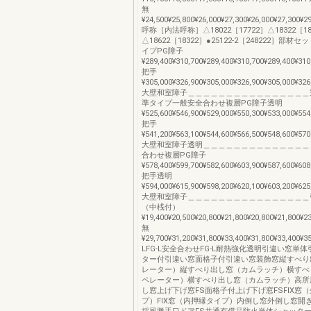
無
¥24,500¥25,800¥26,000¥27,300¥26,000¥27,300¥2
呼称［内法呼称］△18022［17722］△18322［18
△18622［18322］●25122-2［248222］部
イプPG障子
¥289,400¥310,700¥289,400¥310,700¥289,400¥310
把手
¥305,000¥326,900¥305,000¥326,900¥305,000¥326
大壁和室障子＿＿＿＿＿＿＿＿＿＿＿＿＿＿＿＿
準タイプ一般安全合わせ複層PG障子透明
¥525,600¥546,900¥529,000¥550,300¥533,000¥554
把手
¥541,200¥563,100¥544,600¥566,500¥548,600¥570
大壁和室障子透明＿＿＿＿＿＿＿＿＿＿＿＿＿＿＿
合わせ複層PG障子
¥578,400¥599,700¥582,600¥603,900¥587,600¥608
把手透明
¥594,000¥615,900¥598,200¥620,100¥603,200¥625
大壁和室障子＿＿＿＿＿＿＿＿＿＿＿＿＿＿＿＿
（中桟付）
¥19,400¥20,500¥20,800¥21,800¥20,800¥21,800¥2
無
¥29,700¥31,200¥31,800¥33,400¥31,800¥33,400¥3
LFG-L安全合わせFG-L耐熱強化透明引違い窓単
ター付引違い窓面格子付引違い窓装飾窓縦すべり
レーター）縦すべり出し窓（カムラッチ）横すべ
ペレーター）横すべり出し窓（カムラッチ）高所
し窓上げ下げ窓FS面格子付上げ下げ窓FSFIX窓
プ）FIX窓（内押縁タイプ）内倒し窓外倒し窓開