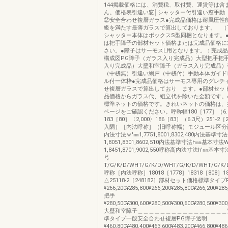
144掲載価格には、消費税、取付費、運賃等は含
ん。価格表引違い窓│シャッター付引違い窓手動
②安全合わせ複層ガラス●完成品価格は耐風圧性能S
級を満たす最薄ガラスで算出しております。 （
シャッター本体はボックスS型同梱となります。
は把手障子の部材セット価格または完成品価格に
さい。●障子はサーモスL用となります。：完成品
構成図PG障子（ガラス入り完成品）大型把手把
入り完成品）大壁和室障子（ガラス入り完成品）
（中桟無）引違い網戸（中桟付）手動本体ガイド
ル付一体枠●完成品価格はサーモス専用のグレチ
せ複層ガラスで算出しており ます。●部材セッ
品価格からガラス代、組立代を除いた金額です。
標準ネットの価格です。きれいネットの価格は
ページをご確認ください。呼称幅180［177］（6.
183［80］〈2,000〉186［83］（6.3尺）251-2［
入隅）［内法呼称］（旧呼称幅）モジュール区分
内法寸法ｗ'㎜1,7751,8001,8302,480内法基準寸
1,8051,8301,8602,510内法基準寸法h㎜基本寸法
1,8451,8701,9002,550呼称高内法寸法h'㎜基
号
T/G/K/D/WHT/G/K/D/WHT/G/K/D/WHT/G/K/D/
呼称［内法呼称］18018［1778］18318［808］18
△25118-2［248182］部材セット価格標準タイプ
¥266,200¥285,800¥266,200¥285,800¥266,200¥285
把手
¥280,500¥300,600¥280,500¥300,600¥280,500¥300
大壁和室障子＿＿＿＿＿＿＿＿＿＿＿＿＿＿＿＿
準タイプ一般安全合わせ複層PG障子透明
¥460,800¥480,400¥463,600¥483,200¥466,800¥486