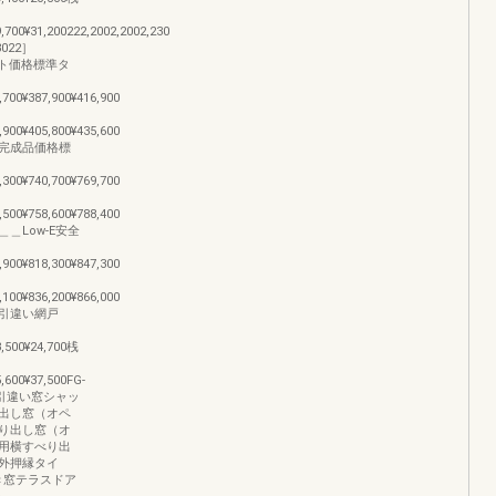
9,700¥31,200222,2002,2002,230
022］
材セット価格標準タ
,700¥387,900¥416,900
,900¥405,800¥435,600
完成品価格標
,300¥740,700¥769,700
,500¥758,600¥788,400
＿Low-E安全
,900¥818,300¥847,300
,100¥836,200¥866,000
引違い網戸
3,500¥24,700桟
5,600¥37,500FG-
体引違い窓シャッ
出し窓（オペ
り出し窓（オ
用横すべり出
（外押縁タイ
き窓テラスドア