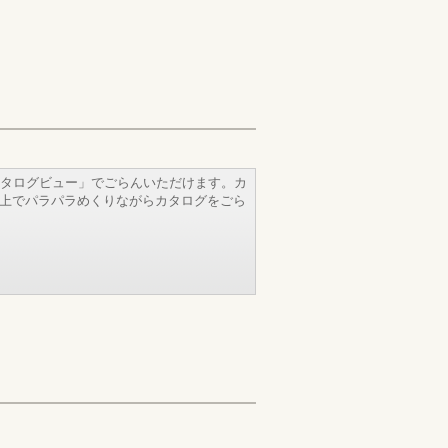
タログビュー」でごらんいただけます。カ
b上でパラパラめくりながらカタログをごら