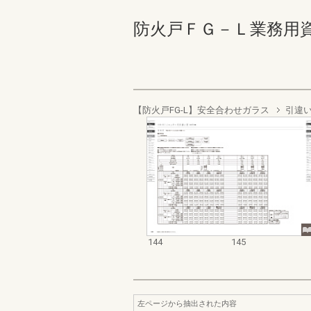
防火戸ＦＧ－Ｌ業務用資料集
【防火戸FG-L】安全合わせガラス
引違
144
145
左ページから抽出された内容