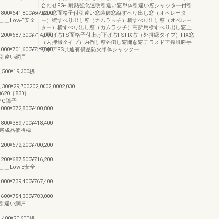
合わせFG-L耐熱強化透明引違い窓単体引違い窓シャッター付引
,800¥641,800¥669,200
違い窓面格子付引違い窓装飾窓縦すべり出し窓（オペレータ
＿Low-E安全
ー）縦すべり出し窓（カムラッチ）横すべり出し窓（オペレー
ター）横すべり出し窓（カムラッチ）高所用横すべり出し窓上
,200¥687,300¥714,000
げ下げ窓FS面格子付上げ下げ窓FSFIX窓（外押縁タイプ）FIX窓
（内押縁タイプ）内倒し窓外倒し窓開き窓テラスドア採風勝手
,000¥701,600¥729,000
口ドアFS共通有償品防火単体シャッター
引違い網戸
8,500¥19,300桟
8,300¥29,700202,0002,0002,030
620［830］
PG障子
,000¥372,800¥400,800
,800¥389,700¥418,400
完成品価格標
,200¥672,200¥700,200
,200¥687,500¥716,200
＿Low-E安全
,000¥739,400¥767,400
,600¥754,300¥783,000
引違い網戸
9,400¥20,500桟