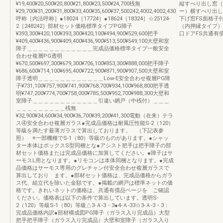
¥19,400¥20,500¥20,800¥21,800¥23,500¥24,700桟無
縦すべり出し窓（
¥29,700¥31,200¥31,800¥33,400¥35,600¥37,500242,4002,4002,430
ー）横すべり出し
呼称［内法呼称］●18024［17724］●18624［18324］☆25124-
下げ窓FS面格子付
2［248242］部材セット価格標準タイプPG障子
（内押縁タイプ）
¥393,300¥420,100¥393,300¥420,100¥494,900¥529,600把手
口ドアFS共通有
¥409,400¥436,900¥409,400¥436,900¥513,500¥549,100大壁和室
障子＿＿＿＿＿＿＿＿＿＿＿＿完成品価格標準タイプ一般安全
合わせ複層PG透明
¥670,500¥697,300¥679,300¥706,100¥853,300¥888,000把手障子
¥686,600¥714,100¥695,400¥722,900¥871,900¥907,500大壁和室
障子透明＿＿＿＿＿＿＿＿＿＿＿＿Low-E安全合わせ複層PG障
子¥731,100¥757,900¥741,900¥768,700¥934,100¥968,800把手透
明¥747,200¥774,700¥758,000¥785,500¥952,700¥988,300大壁和
室障子＿＿＿＿＿＿＿＿＿＿＿＿引違い網戸（中桟付）＿＿＿
＿＿＿＿＿＿＿＿＿桟無
¥32,900¥34,600¥34,900¥36,700¥39,200¥41,300電動（在来）テラ
ス④安全合わせ複層ガラス●完成品価格は耐風圧性能S-2（120）
等級を満たす最薄ガラスで算出しております。 （下記表参
照） ※一部機種でS-1（80）等級のものがあります。●シャッ
ター本体はボックスS型同梱とな●アシスト把手は把手障子の部
材セット価格または完成品価格に加算してください。●障子はサ
ーモスL用となります。●リモコンは本体同梱となります。●完成
品価格はサーモス専用のグレチャン付安全合わせ複層ガラスで
算出しており ます。●部材セット価格は、完成品価格からガラ
ス代、組立代を除いた金額です。●掲載の網戸は標準ネットの価
格です。きれいネットの価格は、共通有償品ページを ご確認
ください。価格表は以下の条件で算出しています。透明S-
2（120）等級S-1（80）等級△3-Ａ-3・3●4-Ａ-33☆3-Ａ-3・3：
完成品価格内訳●部材構成図PG障子（ガラス入り完成品）大型
把手把手障子（ガラス入り完成品）大壁和室障子（ガラス入り