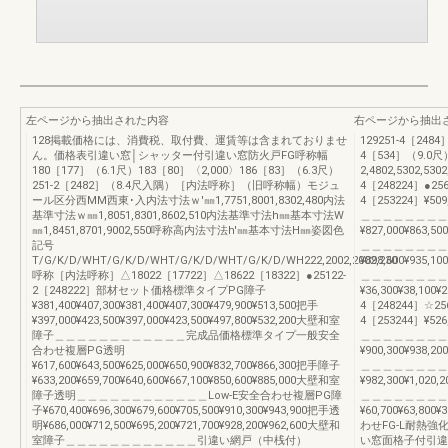
左ページから抽出された内容
右ページから抽出
128掲載価格には、消費税、取付費、運賃等は含まれておりませ
129251-4［248
ん。価格表引違い窓│シャッター付引違い窓防火戸FG呼称幅
4［534］（9.0
180［177］（6.1尺）183［80］〈2,000〉186［83］（6.3尺）
2,4802,5302,53
251-2［2482］（8.4尺入隅）［内法呼称］（旧呼称幅）モジュ
4［248224］●256
ール区分西MM西東･入内法寸法ｗ'㎜1,7751,8001,8302,480内法
4［253224］¥509,2
基準寸法ｗ㎜1,8051,8301,8602,510内法基準寸法h㎜基本寸法W
＿＿＿＿＿＿＿＿
㎜1,8451,8701,9002,550呼称高内法寸法h'㎜基本寸法H㎜姿図色
¥827,000¥863,500
記号
＿＿＿＿＿＿＿＿
T/G/K/D/WHT/G/K/D/WHT/G/K/D/WHT/G/K/D/WH222,2002,2002,230
¥898,600¥935,100
呼称［内法呼称］△18022［17722］△18622［18322］●25122-
＿＿＿＿＿＿＿＿
2［248222］部材セット価格標準タイプPG障子
¥36,300¥38,100¥2
¥381,400¥407,300¥381,400¥407,300¥479,900¥513,500把手
4［248244］☆256
¥397,000¥423,500¥397,000¥423,500¥497,800¥532,200大壁和室
4［253244］¥526,9
障子＿＿＿＿＿＿＿＿＿＿＿＿完成品価格標準タイプ一般安全
＿＿＿＿＿＿＿＿
合わせ複層PG透明
¥900,300¥938,200
¥617,600¥643,500¥625,000¥650,900¥832,700¥866,300把手障子
＿＿＿＿＿＿＿＿
¥633,200¥659,700¥640,600¥667,100¥850,600¥885,000大壁和室
¥982,300¥1,020,2
障子透明＿＿＿＿＿＿＿＿＿＿＿＿Low-E安全合わせ複層PG障
＿＿＿＿＿＿＿＿
子¥670,400¥696,300¥679,600¥705,500¥910,300¥943,900把手透
¥60,700¥63,800¥
明¥686,000¥712,500¥695,200¥721,700¥928,200¥962,600大壁和
わせFG-L耐熱
室障子＿＿＿＿＿＿＿＿＿＿＿＿引違い網戸（中桟付）
い窓面格子付引違