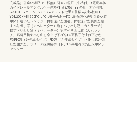
完成品）引違い網戸（中桟無）引違い網戸（中桟付）※電動本体
ガイドレールアングル付一体枠※H≦2,368mmのみ 対応可能
￥50,000●ホームデバイス●アシスト把手加算額2枚建4枚建+
¥24,200+¥48,300FG-LFG-L安全合わせFG-L耐熱強化透明引違い窓
単体引違い窓シャッター付引違い窓面格子付引違い窓装飾窓縦
すべり出し窓（オペレーター）縦すべり出し窓（カムラッチ）
横すべり出し窓（オペレーター）横すべり出し窓（カムラッ
チ）高所用横すべり出し窓上げ下げ窓FS面格子付上げ下げ窓
FSFIX窓（外押縁タイプ）FIX窓（内押縁タイプ）内倒し窓外倒
し窓開き窓テラスドア採風勝手口ドアFS共通有償品防火単体シ
ャッター