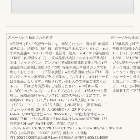
左ページから抽出された内容
右ページから抽出
※色記号はP.4「色記号一覧」をご確認ください。価格表104掲載
105価格表は以下
価格には、消費税、取付費、運賃等は含まれておりません。●お
等級無印網6.8-A-
すすめ品番#BLVFU3－呼称－色記号（在来・204）マド④装飾窓
165［62］（6.0
│FIX窓（内押縁タイプ）：完成品価格内訳：おすすめ品番内訳
1,6551,1651,57
本体（ノックダウン）アングル付枠●部材構成図専用ガラス●完
LFG-L安全合わ
成品価格は耐風圧性能S-2（120）等級を満たす最薄ガラスで算
ター付引違い窓面
出しております。 （下記表参照）●完成品価格は防火戸FG-L専
レーター）縦すべ
用のグレチャン無複層ガラスで算出しております。●後付ビード
ペレーター）横す
は専用品となります。同梱されていませんので別途ご注文くだ
し窓上げ下げ窓F
さい。 詳細は有償品欄をご確認ください。●Ｈ呼称末尾
プ）FIX窓（内
に"M"がついたものは、マドタイプとなります。●部材セット価
採風勝手口ドアF
格は、完成品価格からガラス代、組立代を除いた金額です。呼
称幅060［057］（2.0尺）069［66］（2.4尺入隅）074［71］
（3.0尺）114［11］（3.9尺入隅）［内法呼称］（旧呼称幅）モ
ジュール区分東･204東･入･204東東･入･204ＲＯＷ㎜
6547451,200内法寸法ｗ'㎜5706607101,115内法基準寸法ｗ㎜
6006907401,145内法基準寸法h㎜基本寸法W㎜6407307801,185
呼称高ROH㎜内法h'本H姿図（内観）色記号
T/G/K/D/WHT/G/K/D/WHT/G/K/D/WHT/G/K/D/WH057645570570640
呼称［内法呼称］060057［0577］部材セット価格
¥58,200¥64,000完成品価格Low-E複層網入透明¥76,600¥82,400網