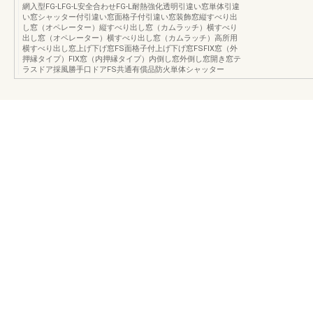
網入型FG-LFG-L安全合わせFG-L耐熱強化透明引違い窓単体引違
い窓シャッター付引違い窓面格子付引違い窓装飾窓縦すべり出
し窓（オペレーター）縦すべり出し窓（カムラッチ）横すべり
出し窓（オペレーター）横すべり出し窓（カムラッチ）高所用
横すべり出し窓上げ下げ窓FS面格子付上げ下げ窓FSFIX窓（外
押縁タイプ）FIX窓（内押縁タイプ）内倒し窓外倒し窓開き窓テ
ラスドア採風勝手口ドアFS共通有償品防火単体シャッター