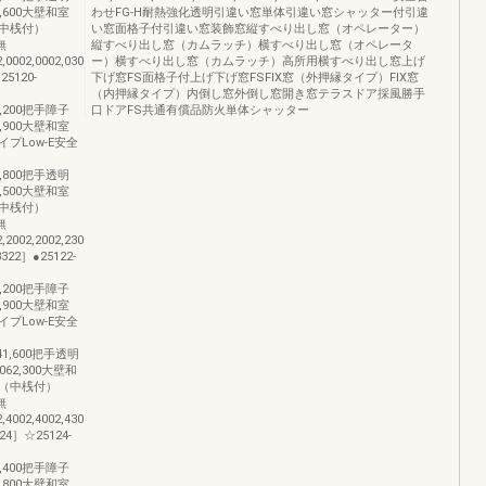
917,600大壁和室
わせFG-H耐熱強化透明引違い窓単体引違い窓シャッター付引違
中桟付）
い窓面格子付引違い窓装飾窓縦すべり出し窓（オペレーター）
桟無
縦すべり出し窓（カムラッチ）横すべり出し窓（オペレータ
2,0002,0002,030
ー）横すべり出し窓（カムラッチ）高所用横すべり出し窓上げ
5120-
下げ窓FS面格子付上げ下げ窓FSFIX窓（外押縁タイプ）FIX窓
（内押縁タイプ）内倒し窓外倒し窓開き窓テラスドア採風勝手
591,200把手障子
口ドアFS共通有償品防火単体シャッター
610,900大壁和室
プLow-E安全
957,800把手透明
975,500大壁和室
中桟付）
桟無
2,2002,2002,230
22］●25122-
611,200把手障子
631,900大壁和室
プLow-E安全
1,041,600把手透明
¥1,062,300大壁和
（中桟付）
桟無
2,4002,4002,430
4］☆25124-
631,400把手障子
652,800大壁和室