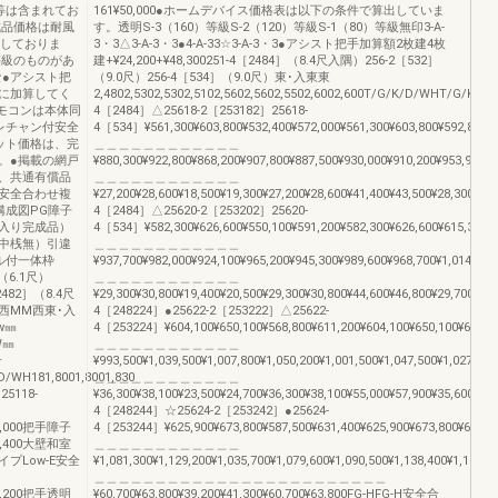
等は含まれてお
161¥50,000●ホームデバイス価格表は以下の条件で算出していま
成品価格は耐風
す。透明S-3（160）等級S-2（120）等級S-1（80）等級無印3-A-
出しておりま
3・3△3-A-3・3●4-A-33☆3-A-3・3●アシスト把手加算額2枚建4枚
等級のものがあ
建+¥24,200+¥48,300251-4［2484］（8.4尺入隅）256-2［532］
な●アシスト把
（9.0尺）256-4［534］（9.0尺）東･入東東
に加算してく
2,4802,5302,5302,5102,5602,5602,5502,6002,600T/G/K/D/WHT/G/K/
リモコンは本体同
4［2484］△25618-2［253182］25618-
レチャン付安全
4［534］¥561,300¥603,800¥532,400¥572,000¥561,300¥603,800¥592,800¥6
ット価格は、完
＿＿＿＿＿＿＿＿＿＿＿＿
。●掲載の網戸
¥880,300¥922,800¥868,200¥907,800¥887,500¥930,000¥910,200¥953,900¥8
、共通有償品
＿＿＿＿＿＿＿＿＿＿＿＿
安全合わせ複
¥27,200¥28,600¥18,500¥19,300¥27,200¥28,600¥41,400¥43,500¥28,300¥29
構成図PG障子
4［2484］△25620-2［253202］25620-
入り完成品）
4［534］¥582,300¥626,600¥550,100¥591,200¥582,300¥626,600¥615,300¥6
中桟無）引違
＿＿＿＿＿＿＿＿＿＿＿＿
ル付一体枠
¥937,700¥982,000¥924,100¥965,200¥945,300¥989,600¥968,700¥1,014,400
（6.1尺）
＿＿＿＿＿＿＿＿＿＿＿＿
2482］（8.4尺
¥29,300¥30,800¥19,400¥20,500¥29,300¥30,800¥44,600¥46,800¥29,700¥31
西MM西東･入
4［248224］●25622-2［253222］△25622-
法w㎜
4［253224］¥604,100¥650,100¥568,800¥611,200¥604,100¥650,100¥638,50
W㎜
＿＿＿＿＿＿＿＿＿＿＿＿
号
¥993,500¥1,039,500¥1,007,800¥1,050,200¥1,001,500¥1,047,500¥1,027,900
WH181,8001,8001,830
＿＿＿＿＿＿＿＿＿＿＿＿
5118-
¥36,300¥38,100¥23,500¥24,700¥36,300¥38,100¥55,000¥57,900¥35,600¥37
4［248244］☆25624-2［253242］●25624-
572,000把手障子
4［253244］¥625,900¥673,800¥587,500¥631,400¥625,900¥673,800¥661,70
590,400大壁和室
＿＿＿＿＿＿＿＿＿＿＿＿
プLow-E安全
¥1,081,300¥1,129,200¥1,035,700¥1,079,600¥1,090,500¥1,138,400¥1,117,1
＿＿＿＿＿＿＿＿＿＿＿＿＿＿＿＿＿＿＿＿＿＿＿＿
901,200把手透明
¥60,700¥63,800¥39,200¥41,300¥60,700¥63,800FG-HFG-H安全合