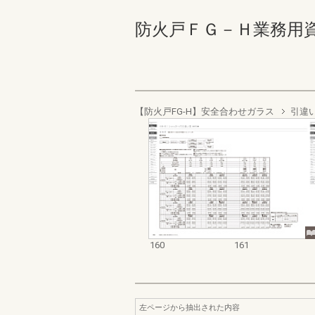
防火戸ＦＧ－Ｈ業務用資料集
【防火戸FG-H】安全合わせガラス
引違
160
161
左ページから抽出された内容