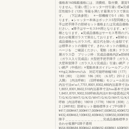
価格表160掲載価格には、消費税、取付費、運賃
りません。引違い窓│シャッター付引違い窓●完
圧性能S-2（120）等級を満たす最薄ガラスで算
す。 （下記表参照） ※一部機種でS-1（80）
ります。●シャッター本体はボックスS型同梱と
手は把手障子の部材セット価格または完成品価格
ださい。●障子はサーモスⅡ-H用となります。●
梱となります。●完成品価格はサーモス専用のグ
合わせ複層ガラスで算出しております。●部材セ
成品価格からガラス代、組立代を除いた金額です
は標準ネットの価格です。きれいネットの価格は
ページを ご確認ください。電動（在来）テラス
層ガラス② ブリッジ枠：完成品価格内訳●部材
（ガラス入り完成品）大型把手把手障子（ガラス
大壁和室障子（ガラス入り完成品）引違い網戸（
い網戸（中桟付）※電動本体ガイドレールアング
※H≦2,368mmのみ 対応可能呼称幅180［177］
183［80］〈2,000〉186［83］（6.3尺）251-2［
入隅）［内法呼称］（旧呼称幅）モジュール区分
内法寸法w'㎜1,7751,8001,8302,480内法基準寸
1,8051,8301,8602,510内法基準寸法h㎜基本寸法
1,8451,8701,9002,550呼称高内法h'本H姿図色記
T/G/K/D/WHT/G/K/D/WHT/G/K/D/WHT/G/K/D/
呼称［内法呼称］18018［1778］18618［838］△2
2［248182］部材セット価格標準タイプPG障子
¥417,000¥447,000¥417,000¥447,000¥532,400¥
¥432,400¥463,100¥432,400¥463,100¥550,000¥
障子＿＿＿＿＿＿＿＿＿＿＿＿完成品価格標準タイ
合わせ複層PG障子透明
¥654,800¥684,800¥662,400¥692,400¥861,600¥