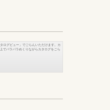
タログビュー」でごらんいただけます。カ
b上でパラパラめくりながらカタログをごら