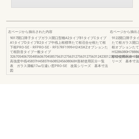
左ページから抽出された内容
右ページから抽出
9017開口障子タイプガラス開口型種A2タイプB1タイプCタイプ
9122開口障子
A1タイプDタイプB2タイプ中桟上框標準たて框召合せ框たて框
たて框ガラス開口中
下框PRO-SE・RFPRO-SE・RFS7RF1999-H2-KSKZオプションた
框オプションたて
て框防音タイプ一般タイプ
H5286080H78886
32670540670548560670458575631275631275631275631242301230124285468H55
形材使用区分一覧
高強度中桟45837H45837H6085245608060H形材使用区分一覧
リーズ 基本寸法
表 ガラス溝幅17㎜引違い窓PRO-SE 改装シリーズ 基本寸法
図