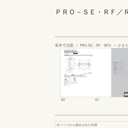
ＰＲＯ－ＳＥ・ＲＦ／ＲＦ・
基本寸法図
PRO-SE・RF・BFG
かま
60
61
左ページから抽出された内容