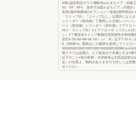
60BL認定商品ガラス溝幅36㎜かまちドア（目板工
SE・RF・BFG 基本寸法図かまちドア（片開き）
系表□製作制限表□オプション一覧表□標準部品※
「ストップ付」「ストップなし」は選択になりま
シリンダー（室内側）丁番間ふさぎ材レバーハン
ーン（室内側）シリンダー（室外側）ドアクロー
付け・ストップ付）※ドアクローザ（パラレル付
し）※丁番安全キャップ耐風圧性気密性水密性断
音性S-5S-6A-4W-54.1Ｗ/（㎡・K）以下T-1S-5（2
6（2800Pa）図枠はこの図枠を使用してくださ
00500500100010001500150020002500W(mm
限グラフは全開口、たて框見付で共通とする※障子
以下のこと※取付部材・水切材等は大臣認定防火
定）の仕様上、制約がありますので詳しくは営業
せください