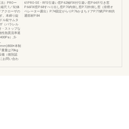
法）PROー
61PRO-SE・RFS引違い窓P.62袖FIX付引違い窓P.64片引き窓
縮尺:1／5□体
P.66FIX窓P.68すべり出し窓P.70内倒し窓P.72外倒し窓（排煙オ
ドアクローザの
ペレーター露出）P.74固定がらりP.76かまちドアP.77網戸P.80共
す。本締り錠
通部材P.84
ドル錠サムタ
ザ（パラレル
け・ストップな
熱性熱貫流率遮
400Pa）,S-
い。
)H(mm)800※本制
重量は70kg
設備（個別認
にお問い合わ