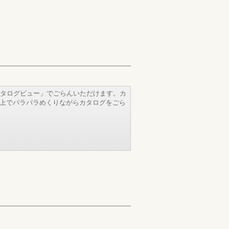
タログビュー」でごらんいただけます。カ
b上でパラパラめくりながらカタログをごら