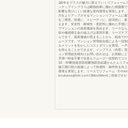
2経年をプラスの魅力に変えていくリフォォーム
ンナップインプラスは断熱効果に優れた樹脂製で
影響を受けにくい快適な室内環境を実現します。
力をよりアップさせるマンションリフォームに最
をご用意。快適に、スピーディに、経済的に、新
えます。安全性・耐候性・意匠性に優れた手摺に
でマンションの資産価値を高めます。リースなら
収や修繕積立金の値上げは原則不要。リーズナブ
ムできて、資産価値が高まることから、総会での
ムーズです。マンション管理組合様による一括契
ルメリットを生かしたコストダウンを実現。一戸
を抑えることができます。インプラス（内窓）窓
ョン管理組合様向けお問い合わせは、お気軽にど
手摺一時金不要で合意もスムーズ一括契約でコスト
SE・RF断熱遮音防犯断熱防音結露かんたんリフ
施工開口部の改修によって快適性・操作性を向上
環境を実現します。リースでリフォーム〈E-mail
birukaiso@lixil.com12MeritMeritご存知です