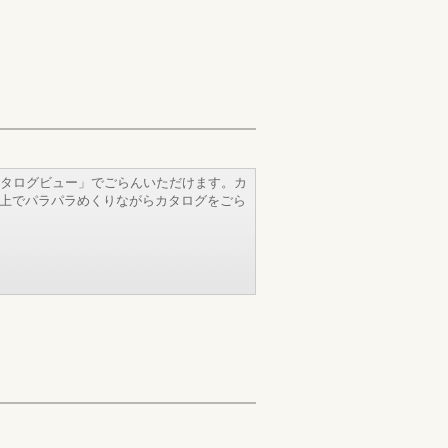
タログビュー」でごらんいただけます。カ
b上でパラパラめくりながらカタログをごら