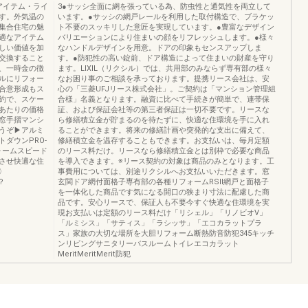
アイテム・ライ
3●サッシ全面に網を張っている為、防虫性と通気性を両立して
す。外気温の
います。●サッシの網戸レールを利用した取付構造で、ブラケッ
集合住宅の魅
ト不要のスッキリした意匠を実現しています。●豊富なデザイン
適なアイテム
バリエーションにより住まいの顔をリフレッシュします。●様々
しい価値を加
なハンドルデザインを用意。ドアの印象もセンスアップしま
交換すること
す。●防犯性の高い錠前、ドア構造によって住まいの財産を守り
、一時金の徴
ます。LIXIL（リクシル）では、共用部のみならず専有部の様々
ルにリフォー
なお困り事のご相談を承っております。提携リース会社は、安
合意形成もス
心の「三菱UFJリース株式会社」。ご契約は「マンション管理組
約で、スケー
合様」名義となります。融資に比べて手続きが簡単で、連帯保
あたりの価格
証、および保証会社等の第三者保証は一切不要です。リースな
窓手摺マンシ
ら修繕積立金が貯まるのを待たずに、快適な住環境を手に入れ
うぞ▶アルミ
ることができます。将来の修繕計画や突発的な支出に備えて、
ダウンPRO-
修繕積立金を温存することもできます。お支払いは、毎月定額
ォームスピード
のリース料だけ。リースなら修繕積立金とは別枠で必要な商品
させ快適な住
を導入できます。※リース契約の対象は商品のみとなります。工
〉
事費用については、別途リクシルへお支払いいただきます。窓
か？
玄関ドア網付面格子専有部の各種リフォームRSⅡ網戸と面格子
を一体化した商品です気になる開口の狭まり寸法に配慮した商
品です。安心リースで、保証人も不要今すぐ快適な住環境を実
現お支払いは定額のリース料だけ「リシェル」「リノビオV」
「ルミシス」「サティス」「ラシッサ」「エコカラットプラ
ス」家族の大切な場所を大胆リフォーム断熱防音防犯345キッチ
ンリビングサニタリーバスルームトイレエコカラット
MeritMeritMerit防犯