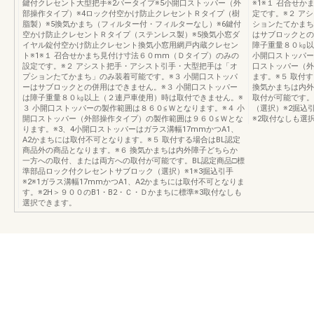
鍵付クレセント大型把手※2バータイプ※5小開口ストッパー（外
※1※１ 召合せ
部操作タイプ）※4ロック付空かけ防止クレセントＲタイプ（樹
定です。※２ ア
脂製）※5換気かまち（フィルター付・フィルターなし）※6鍵付
ションたてかまち
空かけ防止クレセントＲタイプ（ステンレス製）※5換気小窓ダ
はサブロックとの
イヤル錠付空かけ防止クレセント換気小窓用網戸内蔵クレセン
障子重量８０㎏以
ト※1※１ 召合せかまち見付け寸法６０mm（Ｄタイプ）のみの
小開口ストッパー
設定です。※２ アシスト把手・アシスト引手・大型把手は「オ
口ストッパー（外
プションたてかまち」のみ装着可能です。※３ 小開口ストッパ
ます。※５ 取付
ーはサブロックとの併用はできません。※３ 小開口ストッパー
換気かまちは内外
は障子重量８０㎏以上（２連戸車使用）時は取付できません。※
取付が可能です。
３ 小開口ストッパーの製作範囲は８６０≦Ｗとなります。※４ 小
（選択）※2掘込
開口ストッパー（外部操作タイプ）の製作範囲は９６０≦Ｗとな
※2取付なしも選
ります。※3、4小開口ストッパーはガラス溝幅17mmかつA1、
A2かまちには取付不可となります。※５ 取付する場合はBL認定
商品外の商品となります。※６ 換気かまちは内外障子どちらか
一方への取付、または両方への取付が可能です。BL認定商品□標
準部品ロック付クレセントサブロック（選択）※1※3掘込引手
※2※1ガラス溝幅17mmかつA1、A2かまちには取付不可となりま
す。※2H＞９００のB1・B2・Ｃ・Ｄかまちに標準※3取付なしも
選択できます。