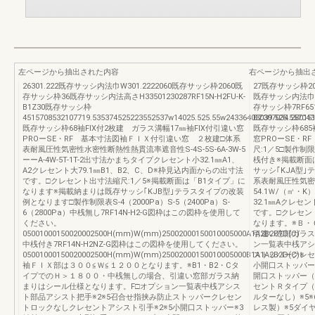
左ページから抽出された内容
右ページから抽出
26301.222既存サッシ内法巾W301.2222060既存サッシ枠2060既
27既存サッシ枠205
存サッシ枠36既存サッシ内法高さH33501230287RF15N-H2FU-K-
既存サッシ内法巾1.2
B1Z30既存サッシ枠
存サッシ枠7RF651-
4515708532107719.535374525223552537w14025.525.55w24336403039.525.557043
BZ307034.280151
既存サッシ枠68袖FIX付2枚建 ガラス溝幅17㎜袖FIX付引違い窓
既存サッシ枠685
PROーSE・RF 基本寸法図袖ＦＩＸ付引違い窓 ２枚建□体系
窓PROーSE・
表耐風圧性気密性水密性断熱性熱貫流率遮音性S-4S-5S-6A-3W-5
尺:1／5□製作制限
ーーA-4W-5T-1T-2出寸法かまちタイプクレセント小32.1㎜A1、
桟付き※掲載断面
A2クレセント大79.1㎜B1、B2、C、D※枠見込内面からの出寸法
サッシ｢KJA型
です。□クレセント出寸法縮尺:1／5※掲載断面は「B1タイプ」に
系表耐風圧性気密性
なります※掲載納まりは既存サッシ｢KJB型｣テラスタイプの改装
54.1Ｗ/（㎡・
例となります□製作制限表S-4（2000Pa）S-5（2400Pa）S-
32.1㎜Aクレセ
6（2800Pa）中桟無し7RF14N-H2-G図枠はこの図枠を使用して
です。□クレセン
ください。
なります。※Ｂ・
05001000150020002500H(mm)W(mm)25002000150010005000A1A2B2B1D(C)
引違い窓部ガラス
中桟付き7RF14N-H2NZ-G図枠はこの図枠を使用してください。
ン一覧表中桟アシ
05001000150020002500H(mm)W(mm)25002000150010005000B1A1A2B2D(C)※
ストッパークレセ
袖ＦＩＸ部は３００≦Ｗ≦１２００となります。※B1・B2・Cタ
小開口ストッパー
イプでのＨ＞１８００・中桟無しの場合、引違い窓部ガラス納
開口ストッパー（
まりはシール仕様となります。F□オプション一覧表中桟アシス
セントＲタイプ（
ト部品アシスト把手※2※5召合せ指挟み防止ストッパークレセン
ルターなし）※5
トロックなしクレセントアシスト引手※2※5小開口ストッパー※3
レス製）※5ダイ