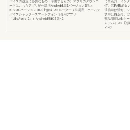
バイスの設置に必要なもの（準備するもの）アプリのダウンロ
に白点灯、インタ
ードはこちらアプリ動作環境Android:OSバージョン6以上
灯。④PAIRボタ
iOS:OSバージョン10以上無線LANルーター（推奨品）ホームデ
通信時は消灯、シ
バイスシャッタースマートフォン（専用アプリ
功時は白点灯。⑥
「LifeAssist2」）Android版iOS版42
部品明細LANケー
ムデバイス×1取
×143