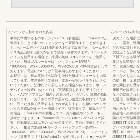
左ページから抽出された内容
右ページから抽出
事前に準備するものホームデバイス（有償品） LifeAssist2と
次のような場所に
連携することで家中のシャッターを一斉操作することができま
い。・浴室、洗面
す。※ホームデバイスは1棟内最大3台まで設置でき、ホームデバ
どの雨に濡れるお
イス3台設置時は最大24台まで登録・操作できます。※ホームデ
房器近くなど高熱
バイスを使用する場合は、推奨の無線LANルーターをご使用く
下以下になる場所
ださい。無線LANルーターは、バッファロー製WSR-
薬品を常時使用す
1800AX4S、WSR-3200AX4S、WSR-2533DHP3を推奨品として
て、電波が届かな
おります。電波については下記事項を必ずお守りください。・
ウールと一体にな
本製品には、日本電波法の認証を受けた無線モジュールを内蔵
天井などをはさん
しています。本体を開けて分解、改造や証明ラベルを剥がさな
の壁、机、金属製
いでください。法律により罰せられる場合があります。ホーム
含む間仕切り壁が
デバイスの設置にあたっては、下記事項を必ずお守りくださ
床暖房が設置され
い。・ACアダプタは付属のものをお使いください。故障の原因
などの隠蔽された
になります。・お子さまの手の届かない位置に取付けてくださ
だ通信・部屋数が
い。誤った操作で故障するおそれがあります。お願いホームデ
に、テレビ・ラジ
バイス無線LANルーター採風タイプ、標準タイプ、耐風タイプ
局があるところ・
の場合、LifeAssist2を利用してローカル接続やインターネット
線基地・架線の付
接続ができます。■LifeAssist2について●ホームデバイスの設
隣住宅の類似機器
置、作動確認には以下のものが必要です。事前に準備してくだ
②RESETボタン
さい。・推奨の無線LANルーター（バッファロー製WSR-
デバイス③RES
1800AX4S、WSR-3200AX4S、WSR-2533DHP3）・スマートフ
明①USBポート
ォン（専用アプリ「LifeAssist2」を使用します。）■ホームデ
②RESETボタン