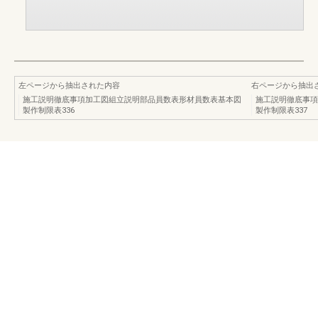
左ページから抽出された内容
右ページから抽出
施工説明徹底事項加工図組立説明部品員数表形材員数表基本図
施工説明徹底事項
製作制限表336
製作制限表337