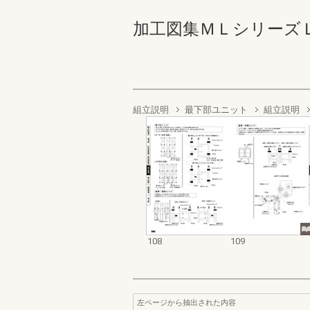
加工図集ＭＬシリーズＬタ
組立説明
最下部ユニット
組立説明
108
109
左ページから抽出された内容