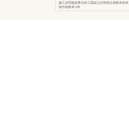
施工説明徹底事項加工図組立説明部品員数表形材
製作制限表108