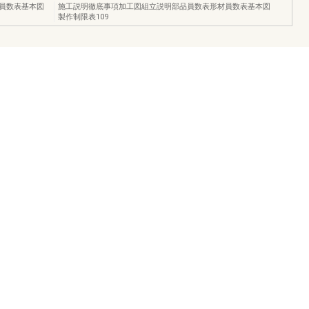
員数表基本図
施工説明徹底事項加工図組立説明部品員数表形材員数表基本図
製作制限表109