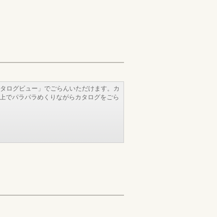
タログビュー」でごらんいただけます。カ
b上でパラパラめくりながらカタログをごら