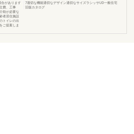
場合があります
7適切な機能適切なデザイン適切なサイズラシッサUD一般住宅
立費、工事
旧版カタログ
介助が必要な
齢者居住施設
のトイレの出
をご提案しま