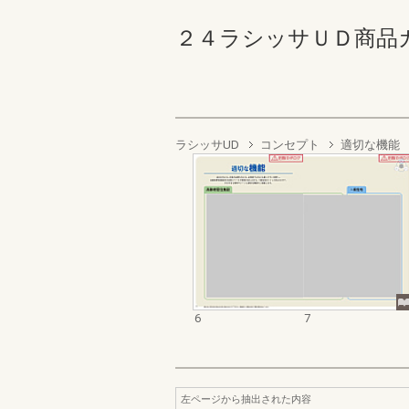
２４ラシッサＵＤ商品カタロ
ラシッサUD
コンセプト
適切な機能
6
7
左ページから抽出された内容