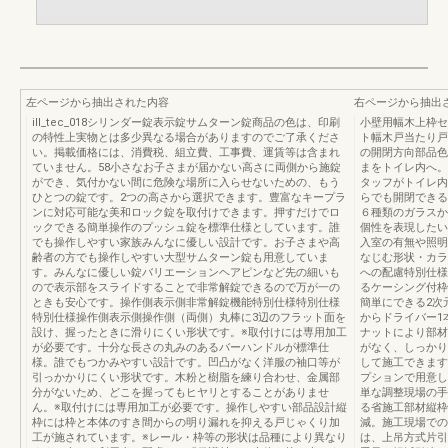
左ページから抽出された内容
右ページから抽出
ill_tec_018シリンダー錠表示錠サムターン錠商品の色は、印刷
小壁用幅木上枠セ
の特性上実物とは多少異なる場合がありますのでご了承くださ
ト幅木戸当たり戸
い。掲載価格には、消費税、組立費、工事費、運賃等は含まれ
の開閉方向部品色
ていません。58小さなお子さまが届かない高さに両側から施錠
まをトイレ内へ。
ができ、気付かない間に危険な場所に入らせないための、もう
タッフがトイレ内
ひとつの錠です。2つの高さから選択できます。豊富なキープラ
らでも開閉できる
ンに対応可能な美和ロック錠を取付けできます。押すだけでロ
６種類のガラスか
ックできる簡単操作のプッシュ錠を標準仕様としています。誰
個性を表現したい
でも操作しやすい家族みんなに優しい設計です。お子さまや高
入室の有無や照明
齢者の方でも操作しやすい大型サムターン錠も用意していま
なじむ形状・カラ
す。みんなに優しい錠バリエーションヘアピンなど先の細いも
への配慮特別仕様
ので表示部をスライドすることで非常解錠できるので万が一の
るケーシング付枠
ときも安心です。操作側表示側非常解錠機能特別仕様特別仕様
簡単にできる2次
特別仕様操作側表示側操作側（両側）丸棒に3辺のフラット面を
からドライバー1
設け、握ったときに滑りにくい形状です。※取付けには専用加工
ナットにより部材
が必要です。十分な長さの丸みのあるバーハンドルが標準仕
がなく、しっかり
様。誰でもつかみやすい設計です。凹凸がなく洋服の袖口等が
して施工できます
引っかかりにくい形状です。木粉と樹脂を練り合わせ、金属部
プションで用意し
分がないため、どこを握ってもヒヤリとすることがありませ
単な調整現場の手
ん。※取付けには専用加工が必要です。操作しやすい部品設計縦
る省施工部材縦枠
枠には枠と本体のすき間からの明り漏れを抑える戸じゃくり加
減。施工現場での
工が施されています。※レール・枠等の形状は品種により異なり
は、上吊方式片引