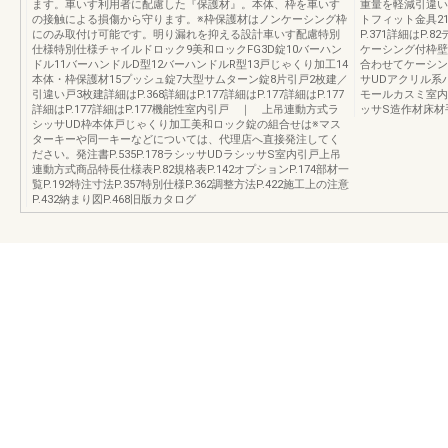
ます。車いす利用者に配慮した『保護材』。本体、枠を車いす
重量を軽減引違い
の接触による損傷から守ります。※枠保護材はノンケーシング枠
トフィット金具21
にのみ取付け可能です。明り漏れを抑える設計車いす配慮特別
P.371詳細はP
仕様特別仕様チャイルドロック9美和ロックFG3D錠10バーハン
ケーシング付枠壁
ドル11バーハンドルD型12バーハンドルR型13戸じゃくり加工14
合わせてケーシン
本体・枠保護材15プッシュ錠7大型サムターン錠8片引戸2枚建／
サUDアクリル系
引違い戸3枚建詳細はP.368詳細はP.177詳細はP.177詳細はP.177
モールカスミ室内
詳細はP.177詳細はP.177機能性室内引戸 ｜ 上吊連動方式ラ
ッサS造作材床材
シッサUD枠本体戸じゃくり加工美和ロック錠の組合せは※マス
ターキーや同一キーなどについては、代理店へ直接発注してく
ださい。発注書P.535P.178ラシッサUDラシッサS室内引戸上吊
連動方式商品特長仕様表P.82規格表P.142オプションP.174部材一
覧P.192特注寸法P.357特別仕様P.362調整方法P.422施工上の注意
P.432納まり図P.468旧版カタログ