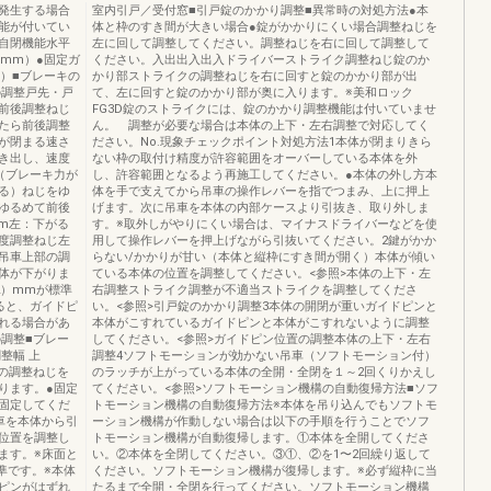
発生する場合
室内引戸／受付窓■引戸錠のかかり調整■異常時の対処方法●本
能が付いてい
体と枠のすき間が大きい場合●錠がかかりにくい場合調整ねじを
自閉機能水平
左に回して調整してください。調整ねじを右に回して調整して
5mm）●固定ガ
ください。入出出入出入ドライバーストライク調整ねじ錠のか
）■ブレーキの
かり部ストライクの調整ねじを右に回すと錠のかかり部が出
の調整戸先・戸
て、左に回すと錠のかかり部が奥に入ります。※美和ロック
前後調整ねじ
FG3D錠のストライクには、錠のかかり調整機能は付いていませ
たら前後調整
ん。 調整が必要な場合は本体の上下・左右調整で対応してく
が閉まる速さ
ださい。No.現象チェックポイント対処方法1本体が閉まりきら
き出し、速度
ない枠の取付け精度が許容範囲をオーバーしている本体を外
（ブレーキ力が
し、許容範囲となるよう再施工してください。●本体の外し方本
る）ねじをゆ
体を手で支えてから吊車の操作レバーを指でつまみ、上に押上
ゆるめて前後
げます。次に吊車を本体の内部ケースより引抜き、取り外しま
mm左：下がる
す。※取外しがやりにくい場合は、マイナスドライバーなどを使
度調整ねじ左
用して操作レバーを押上げながら引抜いてください。2鍵がかか
吊車上部の調
らない/かかりが甘い（本体と縦枠にすき間が開く）本体が傾い
体が下がりま
ている本体の位置を調整してください。<参照>本体の上下・左
2）mmが標準
右調整ストライク調整が不適当ストライクを調整してくださ
ると、ガイドピ
い。<参照>引戸錠のかかり調整3本体の開閉が重いガイドピンと
れる場合があ
本体がこすれているガイドピンと本体がこすれないように調整
調整■ブレー
してください。<参照>ガイドピン位置の調整本体の上下・左右
整幅 上
調整4ソフトモーションが効かない吊車（ソフトモーション付）
部の調整ねじを
のラッチが上がっている本体の全開・全閉を１～2回くりかえし
ります。●固定
てください。<参照>ソフトモーション機構の自動復帰方法■ソフ
固定してくだ
トモーション機構の自動復帰方法※本体を吊り込んでもソフトモ
車を本体から引
ーション機構が作動しない場合は以下の手順を行うことでソフ
位置を調整し
トモーション機構が自動復帰します。①本体を全開してくださ
ます。※床面と
い。②本体を全閉してください。③①、②を1〜2回繰り返して
準です。※本体
ください。ソフトモーション機構が復帰します。※必ず縦枠に当
ピンがはずれ
たるまで全開・全閉を行ってください。ソフトモーション機構