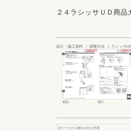
２４ラシッサＵＤ商品カタログ
設計・施工資料
調整方法
ラシッサU
420
421
左ページから抽出された内容