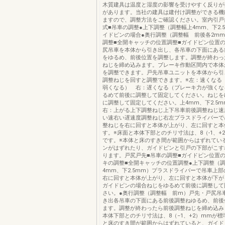
木質建具は温度と湿度の影響を受けやすく反りが
があります。当社の建具は建付け調整ができる機
ますので、調整方法をご確認ください。室内引戸
式■吊車の調整●上下調整（調整幅上4mm、下2.
イドピンの場合●奥行調整（調整幅 前後各2mm
調整■全開キャッチの位置調整■ガイドピン位置
尻吊車を本体から引き出し、各吊車の下面にある
をゆるめ、前後位置を調整します。調整が終わっ
ねじを締め込みます。ブレーキ作動区間内で本体
を調整できます。戸先吊車ユニットを本体から引
調整ねじを回すと調整できます。※左：速くなる
弱くなる） 右：遅くなる（ブレーキ力が強くな
るめて前後に調整して固定してください。ねじを
に調整して固定してください。上4mm、下2.5
右：上がる上下調整ねじ上下吊車前後調整ねじ速
い速右い遅速度調整ねじ右左プラスドライバーで
整ねじを右に回すと本体が上がり、左に回すと本
す。※床面と本体下部とのチリ寸法は、8（-1、+
です。※本体と床のすき間が範囲からはずれてい
ンがはずれたり、ガイドピンと引戸の下部がこす
ります。戸尻戸先■吊車の調整■ガイドピン位置の
キの調整■全開キャッチの位置調整●上下調整（調
4mm、下2.5mm）プラスドライバーで吊車上
右に回すと本体が上がり、左に回すと本体が下が
ガイドピンの場合ねじをゆるめて前後に調整して
さい。●奥行調整（調整幅 前m）戸先・戸尻吊
き出各吊車の下面にある前後調整ねゆるめ、前後
ます。調整が終わったら前後調整ねじを締め込み
本体下部とのチリ寸法は、8（−1、+2）mmが標
と床のすき間が範囲からはずれていると、ガイド