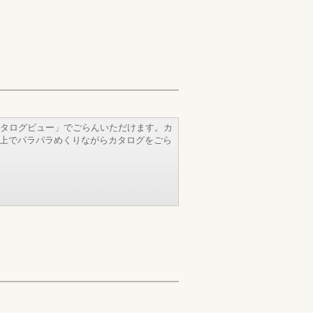
タログビュー」でごらんいただけます。カ
b上でパラパラめくりながらカタログをごら