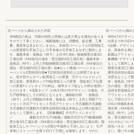
左ページから抽出された内容
右ページから抽出
404商品の色は、印刷の特性上実物とは多少異なる場合がありま
405※LTAデ
すのでご了承ください。掲載価格には、消費税、組立費、工事
出荷まで約15日
費、運賃等は含まれていません。本体⑪バーハンドルD型用加工
※品種・デザイン
への変更⑫引手加工なし引手本体の引手加工をせずに製作しま
合、両条件を満た
す。価格本体：規格品（特寸）上代+¥1,000／枚納期受注後3日
範囲はアウトセッ
工場出荷（FAX発注の場合：受注後約5日工場出荷）価格本体：
象機種･デザイン】
規格品（特寸）上代と同額納期受注後3日工場出荷（FAX発注の
なくして製作しま
場合：受注後約5日工場出荷）錠■セット構成バーハンドル＋バ
期受注後3日工場
ーハンドルD型特別仕様■下記特別仕様対応とは併用できませ
通常品特別仕様品
ん。⑥大型サムターン錠用加工への変更 ⑦チャイルドロック
光窓をなくして製
加工追加 ⑧美和ロックFN錠用加工への変更 ⑨錠加工下位置
体：規格品（特寸
への変更※トイレタイプの枠は、標準タイプ錠なしの枠が使用い
注の場合：受注後
ただけます。※洗面タイプ（LYA/LYB/LYHデザイン）の場合、片
品採光窓規格品デ
引戸標準錠なしでの対応となります。価格錠付枠 ：規格品
アウトセット方式
（特寸）上代と同額錠付本体：規格品（特寸）上代と同額アウ
なし下部のガラリ
トセット方式アウトセット方式アウトセット方式連動方式連動
LYA/LYB価格
方式連動方式連動方式通常品特別仕様品本体および枠の錠加工
場出荷（FAX発
をなくして製作します。【対象機種】片引戸トイレタイプ
格品（特寸）上代
／ 連動方式片引戸2枚建／連動方式片引戸3枚建納期
合：受注後約5日
受注後3日工場出荷（FAX発注の場合：受注後約5日工場出荷）⑩
それぞれについて
錠加工なし※バーハンドルD型が中縦枠と干渉しないよう、引戸
採光パネル・ガラ
本体にストッパーを取り付けて引残しを確保します。そのた
さい。⑮パネル組