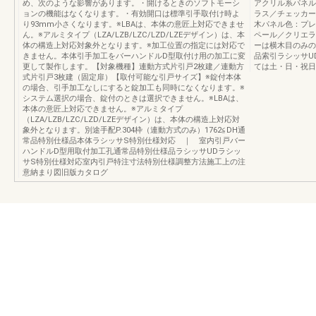
め、次のような影響があります。・開けるときのソフトモーシ
アクリル系パネル
ョンの機能はなくなります。・有効開口は標準引手取付け時よ
ラス／チェッカー
り93mm小さくなります。※LBAは、本体の意匠上対応できませ
木パネル色：プレ
ん。※アルミタイプ（LZA/LZB/LZC/LZD/LZEデザイン）は、本
ペール／クリエラ
体の構造上対応対象外となります。※加工位置の指定には対応で
ーは横木目のみの
きません。本体引手加工をバーハンドルD型取付け用の加工に変
品索引ラシッサU
更して製作します。【対象機種】連動方式片引戸2枚建／連動方
ては土・日・祝日
式片引戸3枚建（固定扉）【取付可能な引戸サイズ】※錠付本体
の場合、引手加工なしにすると錠加工も同時になくなります。※
システム選択の場合、錠付のときは選択できません。※LBAは、
本体の意匠上対応できません。※アルミタイプ
（LZA/LZB/LZC/LZD/LZEデザイン）は、本体の構造上対応対
象外となります。別途手配P.304枠（連動方式のみ）1762≦DH通
常品特別仕様品本体ラシッサS特別仕様対応 ｜ 室内引戸バー
ハンドルD型用取付加工孔通常品特別仕様品ラシッサUDラシッ
サS特別仕様対応室内引戸特注寸法特別仕様調整方法施工上の注
意納まり図旧版カタログ