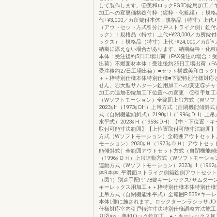
して製作します。⑥美和ロックFG3D錠用加工／
加工への変更価格錠付枠（縦枠・化粧縁）：規格
代+¥3,000／カ所錠付本体：規格品（特寸）上代+¥
（アウトセット方式引分け戸ストライク側）錠付
ック）：規格品（特寸）上代+¥23,000／カ所錠
ックス）：規格品（特寸）上代+¥24,000／カ所
納期に添えない場合があります。納期縦枠・化粧
本体：受注後約5日工場出荷（FAX発注の場合：
出荷）不燃面材本体：受注後約25日工場出荷（F
受注後約27日工場出荷）■セット構成美和ロックF
＋＋枠特別仕様本体特別仕様■下記特別仕様対応
せん。④大型サムターン錠用加工への変更⑤チャ
加工の追加⑧錠加工下位置への変更 ⑫引手加工
（Wソフトモーション）全範囲上吊方式（Wソフ
2023≦H（1973≦DH）上吊方式（自閉機能傾斜
式（自閉機能傾斜式）2190≦H（1996≦DH）上
水平式）2023≦H（1958≦DH）【中・下位置・
取付可能寸法範囲】【上位置取付可能寸法範囲】
方式（Wソフトモーション）全範囲アウトセット
モーション）2030≦Ｈ（1973≦ＤＨ）アウトセ
能傾斜式）全範囲アウトセット方式（自閉機能傾斜
（1996≦ＤＨ）上吊連動方式（Wソフトモーシ
連動方式（Wソフトモーション）2023≦H（1962
体R本体L平滑面ストライク側箱錠側アウトセッ
（図1）別途手配P.178錠キーレックス/サムター
キーレックス用加工＋＋枠特別仕様本体特別仕様別途
上吊方式（自閉機能水平式）全範囲P.535※キー
本体L側に施されます。ロックターンラシッサUD
仕様対応室内引戸特注寸法特別仕様調整方法施工
り図※○：美和ロック錠加工、●：キーレックス加工N