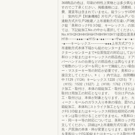
368商品の色は、印刷の特性上実物とは多少異な
すのでご了承ください。掲載価格には、消費税、
費、運賃等は含まれていません。錠ラシッサU
｜ 室内引戸【対象機種】片引戸／引込み戸／引
連動方式片引戸2枚建／上吊連動方式引違い戸3
ク錠「美和ロックFG３D錠、キーレックス」の
ては、下記錠加工No.の中から選択してください
No.H1H2H3H4H5H6H7H8H9H10H11姿図位
H18−−−−−●●●−−●H15−●−●●−−−−●−中●−−●−−●−
−●−−−キーレックス−−−−−−−−●●●上吊方式ア
吊連動方式本体下端から錠のセンターまでキーレ
クターンセンターまで※位置指定の対応はしてお
和ロック錠またはキーレックスの部品色は、ドア
バーハンドルの台座などの部品色とは異なります
で複数のシリンダーを同じキーで施錠したい場合
ー・マスターキー等の対応が必要です。美和ロッ
接注文してください。※（ ）内寸法は、自閉機
中:1129（1124）キーレックス:1220（1215）下：
（H15）:1532（1527）上（H18）:1762（175
ク加工・取付け、本体の箱錠加工・取付けまたは
取付け用加工の対応となります。 引分け戸のみ
工・取付けは、本体が対象となります。また、カ
ィーク・モールのガラス入り本体の場合、図1の
箱錠加工、本体Rにストライク加工となります。
クFG３D錠またはキーレックス特別仕様対応の
ッキンは取り付けることができません。※美和ロ
ー・同一キー等の対応については、美和ロック代
文してください。詳細は※上吊連動方式引違い戸
先・戸尻側の本体・枠が変更となります。錠付本
を美和ロックFG3D錠またはキーレックス取付け