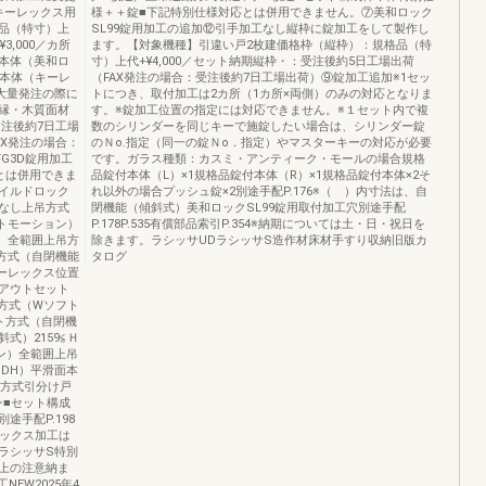
キーレックス用
様＋＋錠■下記特別仕様対応とは併用できません。⑦美和ロック
品（特寸）上
SL99錠用加工の追加⑫引手加工なし縦枠に錠加工をして製作し
3,000／カ所
ます。【対象機種】引違い戸2枚建価格枠（縦枠）：規格品（特
本体（美和ロ
寸）上代+¥4,000／セット納期縦枠・：受注後約5日工場出荷
付本体（キーレ
（FAX発注の場合：受注後約7日工場出荷）⑨錠加工追加※1セッ
※大量発注の際に
トにつき、取付加工は2カ所（1カ所×両側）のみの対応となりま
縁・木質面材
す。※錠加工位置の指定には対応できません。※１セット内で複
受注後約7日工場
数のシリンダーを同じキーで施錠したい場合は、シリンダー錠
AX発注の場合：
のＮo.指定（同一の錠Ｎo．指定）やマスターキーの対応が必要
G3D錠用加工
です。ガラス種類：カスミ・アンティーク・モールの場合規格
とは併用できま
品錠付本体（L）×1規格品錠付本体（R）×1規格品錠付本体×2そ
イルドロック
れ以外の場合プッシュ錠×2別途手配P.176※（ ）内寸法は、自
なし上吊方式
閉機能（傾斜式）美和ロックSL99錠用取付加工穴別途手配
トモーション）
P.178P.535有償部品索引P.354※納期については土・日・祝日を
式）全範囲上吊方
除きます。ラシッサUDラシッサS造作材床材手すり収納旧版カ
吊方式（自閉機能
タログ
キーレックス位置
アウトセット
方式（Wソフト
ット方式（自閉機
式）2159≦Ｈ
ョン）全範囲上吊
≦DH）平滑面本
ト方式引分け戸
ン■セット構成
手配P.198
レックス加工は
ラシッサS特別
上の注意納ま
EW2025年4