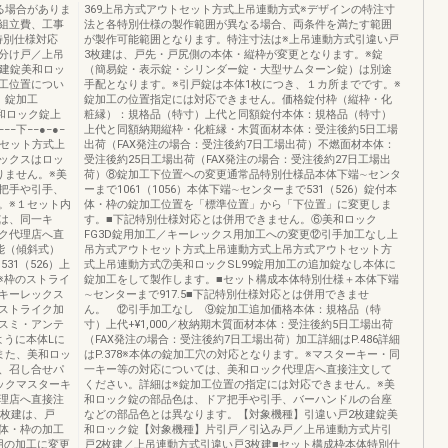
る場合がありま
369上吊方式アウトセット方式上吊連動方式※デザインの特注寸
組立費、工事
法と各特別仕様の製作範囲が異なる場合、両条件を満たす範囲
D特別仕様対応
が製作可能範囲となります。特注寸法は※上吊連動方式引違い戸
分け戸／上吊
3枚建は、戸先・戸尻側の本体・縦枠が変更となります。※錠
枚建錠美和ロッ
（簡易錠・表示錠・シリンダー錠・大型サムターン錠）は別途
加工位置につい
手配となります。※引戸錠は本体1枚につき、１カ所までです。※
。錠加工
錠加工の位置指定には対応できません。価格錠付枠（縦枠・化
置美和ロック錠上
粧縁）：規格品（特寸）上代と同額錠付本体：規格品（特寸）
−−−下−−●−●−
上代と同額納期縦枠・化粧縁・木質面材本体：受注後約5日工場
ウトセット方式上
出荷（FAX発注の場合：受注後約7日工場出荷）不燃面材本体：
ックスはロッ
受注後約25日工場出荷（FAX発注の場合：受注後約27日工場出
りません。※美
荷）⑧錠加工下位置への変更通常品特別仕様品本体下端∼センタ
把手や引手、
ーまで1061（1056）本体下端∼センターまで531（526）錠付本
。※１セット内
体・枠の錠加工位置を「標準位置」から「下位置」に変更しま
は、同一キ
す。■下記特別仕様対応とは併用できません。⑥美和ロック
ク代理店へ直
FG3D錠用加工／キーレックス用加工への変更⑫引手加工なし上
能（傾斜式）
吊方式アウトセット方式上吊連動方式上吊方式アウトセット方
531（526）上
式上吊連動方式⑦美和ロックSL99錠用加工の追加錠なし本体に
7）※枠のストライ
錠加工をして製作します。■セット構成本体特別仕様＋本体下端
キーレックス
∼センターまで917.5■下記特別仕様対応とは併用できませ
ストライク加
ん。 ⑫引手加工なし ⑨錠加工追加価格本体：規格品（特
スミ・アンテ
寸）上代+¥1,000／枚納期木質面材本体：受注後約5日工場出荷
ように本体Lに
（FAX発注の場合：受注後約7日工場出荷）加工詳細はP.486詳細
また、美和ロッ
はP.378※本体の錠加工穴の対応となります。※マスターキー・同
時、召し合せパ
一キー等の対応については、美和ロック代理店へ直接注文して
ックマスターキ
ください。詳細は※錠加工位置の指定には対応できません。※美
理店へ直接注
和ロック錠の部品色は、ドア把手や引手、バーハンドルの台座
3枚建は、戸
などの部品色とは異なります。【対象機種】引違い戸2枚建錠美
体・枠の加工
和ロック錠【対象機種】片引戸／引込み戸／上吊連動方式片引
用の加工に変更
戸2枚建／上吊連動方式引違い戸3枚建■セット構成枠本体特別仕