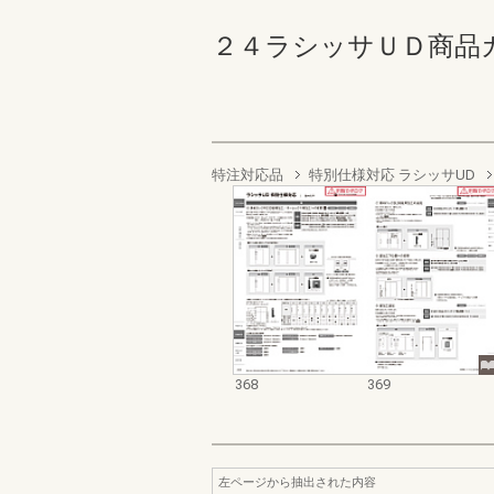
２４ラシッサＵＤ商品カタログ
特注対応品
特別仕様対応 ラシッサUD
368
369
左ページから抽出された内容