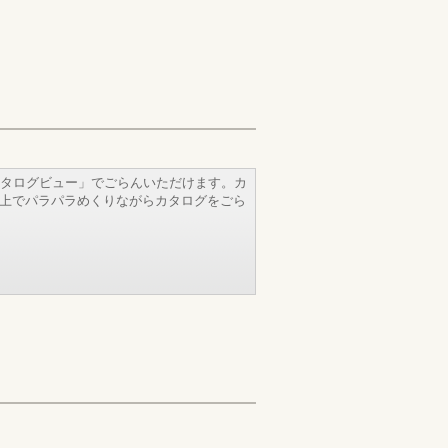
タログビュー」でごらんいただけます。カ
b上でパラパラめくりながらカタログをごら