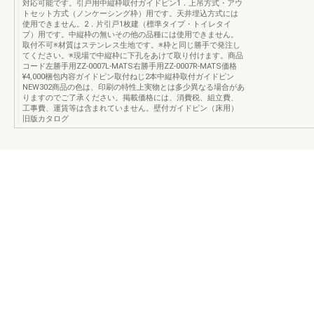
対応可能です。引戸用中縦枠取付ガイドピン1．上吊方式・アウ
トセット方式（ノンケーシング枠）用です。天井埋込方式には
使用できません。2．片引戸1枚建（標準タイプ・トイレタイ
プ）用です。中縦枠の無いその他の品種には使用できません。
取付不可※材質はステンレス生地です。※枠と同じ勝手で発注し
てください。※現場で中縦枠に下孔をあけて取り付けます。商品
コード左勝手用ZZ-0007L-MATS右勝手用ZZ-0007R-MATS価格
¥4,000梱包内容ガイドピン取付ねじ2本中縦枠取付ガイドピン
NEW302商品の色は、印刷の特性上実物とは多少異なる場合があ
りますのでご了承ください。掲載価格には、消費税、組立費、
工事費、運賃等は含まれていません。壁付ガイドピン（床用）
旧版カタログ