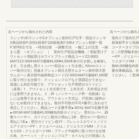
左ページから抽出された内容
右ページから抽出
ラシッサUDラシッサSオプション室内引戸引手・部品ラシッサ
室内ドア室内引戸
S商品特長P.203仕様表P.226規格表P.248オプション部材一覧
材床材手すり収納
P.307特注寸法 —特別仕様 —調整方法 —施工上の注意 —納
コーナータイプの
まり図 —オプション ｜ 室内引戸部品全機種…！窓錠受けア
□：小壁用幅木色
ウトセット用錠受けホワイトブラック商品コードZZ-0002-
ーPP：クリエペ
MATSZZ-0004-MATS価格¥4,000¥4,000本体の引き残しを確保し
リエダークVM：ブ
ます。引き残し用ストッパー部品セット引き残し92mmストッ
格¥4,000梱包内
パー取付け注）別途オプション発注大型サムターン操作部大型
要在庫確認品。在
サムターン表示部中縦枠商品コードZZ-0003-MATS価格¥1,000壁
ください。！窓NE
に取り付ける仕様で、クッションフロアなど床固定ができない
現場にも対応可能です。アウトセット引戸用壁付ガイドピン
（床用）1．アウトセット方式用です。上吊方式・天井埋込方式
には使用できません。２．枠（ノンケーシング枠・化粧縁）な
しには使用できません。アウトセット方式は、戸尻側に縦枠が
ないため取付けできません。取付不可取付不可※勝手に合わせて
発注してください。商品コード左勝手用●-0016L-MATS右勝手用
●-0016R-MATS価格¥5,000梱包内容ガイドピン、壁付カバー、調
整スペーサー、ガイドピン取付け用ねじ2本、壁付カバー取付け
用ねじ1本●：壁付ガイドピン色YY：プレシャスホワイト／クリ
エアイボリーPP：クリエペールLL：クリエラスクMM：クリエ
モカDD：クリエダークVM：ブラック中縦枠に取り付ける仕様
の為、カーペット・クッションフロア・タイルなどの現場にも