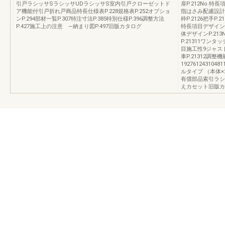
引戸ラシッサSラシッサUDラシッサS室内引戸クローゼットド
扉P.212No.特
ア機能付引戸折れ戸商品特長仕様表P.228規格表P.252オプショ
指はさみ配慮設計P.
ンP.294部材一覧P.307特注寸法P.385特別仕様P.396調整方法
枠P.2126把手P.
P.427施工上の注意 —納まり図P.497旧版カタログ
特長項目デザイン性5
体デザインP.21
P.21311ワンタッ
目施工性9ジャストフ
車P.21312調整
192761243104
ルタイプ （本体
有償部品索引ラシ
えカセット旧版カ