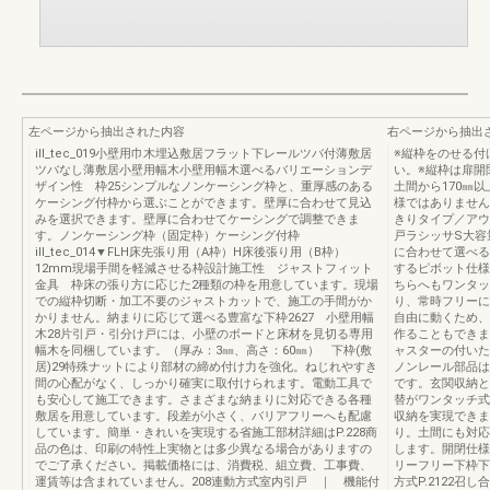
左ページから抽出された内容
右ページから抽出
ill_tec_019小壁用巾木埋込敷居フラット下レールツバ付薄敷居
※縦枠をのせる付
ツバなし薄敷居小壁用幅木小壁用幅木選べるバリエーションデ
い。※縦枠は扉開
ザイン性 枠25シンプルなノンケーシング枠と、重厚感のある
土間から170㎜
ケーシング付枠から選ぶことができます。壁厚に合わせて見込
様ではありません
みを選択できます。壁厚に合わせてケーシングで調整できま
きりタイプ／アウ
す。ノンケーシング枠（固定枠）ケーシング付枠
戸ラシッサS大容
ill_tec_014▼FLH床先張り用（A枠）H床後張り用（B枠）
に合わせて選べる
12mm現場手間を軽減させる枠設計施工性 ジャストフィット
するピボット仕様
金具 枠床の張り方に応じた2種類の枠を用意しています。現場
ちらへもワンタッ
での縦枠切断・加工不要のジャストカットで、施工の手間がか
り、常時フリーに
かりません。納まりに応じて選べる豊富な下枠2627 小壁用幅
自由に動くため、
木28片引戸・引分け戸には、小壁のボードと床材を見切る専用
作ることもできま
幅木を同梱しています。（厚み：3㎜、高さ：60㎜） 下枠(敷
ャスターの付いた
居)29特殊ナットにより部材の締め付け力を強化。ねじれやすき
ノンレール部品は
間の心配がなく、しっかり確実に取付けられます。電動工具で
です。玄関収納と
も安心して施工できます。さまざまな納まりに対応できる各種
替がワンタッチ式
敷居を用意しています。段差が小さく、バリアフリーへも配慮
収納を実現できま
しています。簡単・きれいを実現する省施工部材詳細はP.228商
り。土間にも対応
品の色は、印刷の特性上実物とは多少異なる場合がありますの
します。開閉仕様
でご了承ください。掲載価格には、消費税、組立費、工事費、
リーフリー下枠下
運賃等は含まれていません。208連動方式室内引戸 ｜ 機能付
方式P.2122召し