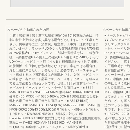
左ページから抽出された内容
右ページから抽出
！窓！窓受10！窓！窓下駄箱受10受10受10196商品の色は、印
■ベースキャビネ
刷の特性上実物とは多少異なる場合がありますのでご了承くだ
YYプレシャスホ
さい。掲載価格には、消費税、組立費、工事費、運賃等は含ま
クリエラスクMM
れていません。ラシッサUDラシッサS下駄箱商品特長P.70仕様
当たり・手すりD
表P.92規格表P.164オプション —部材一覧特注寸法 —特別仕
PPクリエペール
様 —調整方法P.425施工上の注意P.435納まり図P.480ラシッサ
ク…要在庫確認品
UDベースキャビネット扉（ＨＡＢ）棚板部品セット固定棚板、
ください。！窓！
樹脂棚板、中仕切りは別梱包となります。扉をつける場合は、
ら工場出荷まで約
扉とは別に戸当たり、丁番セットが必要です。ベースキャビネ
箱有償部品索引ラ
ット構成する上で固定棚板は必須部材です。２列キャビネット
スターキー錠の一括
の場合は、各２セット必要です。ベースキャビネットを組み立
MARG価格¥3,
てる上で必要な部品セットです。仕様１列２列部材名ベースキ
の中仕切りに取付
ャビネットベースキャビネット中仕切り商品コード■-BB14-
すりＤ型商品コードZZ-
MAN5■-BB24-MAN5■-BB24-MARH価格¥42,000¥64,000¥20,000
MARG価格¥15,000
備考Ｄ400×Ｗ300×Ｈ1585Ｄ400×Ｗ603×Ｈ1585仕様錠なし錠付
ュウォルナット木
部材名扉戸当たり扉戸当たり商品コード■-AB11Z4(L/R)-
ため、どこを握っ
MANZ●-0001-MARG■-AB11Z4J(L/R)-MANZZZ-0001J-MARG価
辺のフラット面を
格¥39,000¥2,000¥43,000¥2,000備考4枚セット4個セット4枚セッ
りです。トップコ
ト4個セットDW266×DH339×ｔ18扉1枚に対して1個
※JISZ2801
DW266×DH339×ｔ18扉1枚に対して1個部材名固定棚板樹脂棚板
値2.0以上をク
商品コード■-BZ10Z3-MAN7ZZ-BZ10Z4-MAN8価格
た形状抗菌機能手
¥11,000¥3,000備考３枚セット４枚セット/棚板ダボ付Ｄ
R型※手すりD型