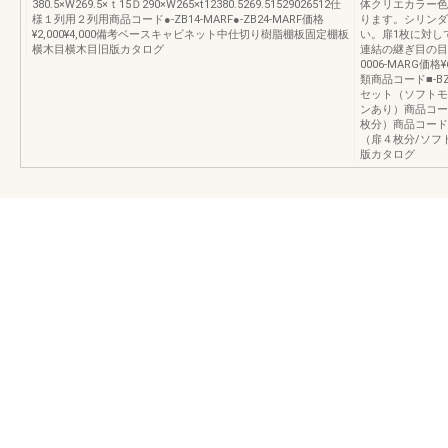
380.5×W269.5×ｔ15Ｄ290×W265×t12380.5269.51529026512仕
体クリエカラー色
様１列用２列用商品コード●-ZB14-MARF●-ZB24-MARF価格
ります。シリンダ
¥2,000¥4,000備考ベースキャビネット中仕切り樹脂棚板固定棚板
い。扉1枚に対し
横木目横木目旧版カタログ
連結の継ぎ目の目
0006-MARG価
類商品コード■-BZW
セット（ソフトモ
ンあり）商品コードZ
枚分）商品コードZZ
（扉４枚分/ソフ
版カタログ