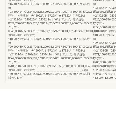
引違い網戸（中桟付）
¥15,400¥16,300¥
¥15,400¥16,300¥16,100¥16,800¥19,400¥20,500¥28,500¥29,900桟
無
無
¥23,500¥24,700¥2
¥23,500¥24,700¥24,500¥25,800¥29,700¥31,200¥43,500¥45,800222,2502,2002,2002,2
呼称［内法呼称］★16
呼称［内法呼称］★16022A［15722A］★17822A［17522A］
○24322-2B［2
○24322-2A［240222A］24322-4A［40A］アルゴン障子透明
¥526,300¥546,000
¥522,700¥542,400¥573,500¥594,700¥783,800¥812,600¥784,500¥824,500
クリプト
クリプト
¥650,500¥670,200
¥645,300¥665,000¥710,900¥732,100¥972,600¥1,001,400¥970,100¥1,010,100
引違い網戸（中桟
引違い網戸（中桟付）
¥18,900¥19,900¥
¥18,900¥19,900¥19,400¥20,500¥23,500¥24,700¥35,500¥37,300桟
無
無
¥29,200¥30,700¥2
¥29,200¥30,700¥29,700¥31,200¥35,600¥37,500¥54,300¥57,000242,4502,4002,4002,4
呼称［内法呼称］★16
呼称［内法呼称］★16024A［15724A］▲17824A［17524A］
☆24324-2B［2
☆24324-2A［240242A］24324-4A［40A］アルゴン障子透明
¥571,100¥592,500
¥567,300¥588,700¥539,600¥562,500¥851,900¥883,000¥851,000¥894,200
クリプト
クリプト
¥706,900¥728,300
¥701,700¥723,100¥690,000¥712,900¥1,058,700¥1,089,800¥1,054,600¥1,097,800
引違い網戸（中桟
引違い網戸（中桟付）＿＿＿＿＿＿＿＿＿＿＿＿＿＿＿＿桟無
¥32,000¥33,600¥
¥30,300¥31,900¥31,200¥32,900¥37,300¥39,200¥56,800¥59,600旧
純段差アタッチメント
版カタログ
¥1,500+¥1,500+