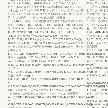
れいネットの価格は、共通有償品ページをご確認ください。：
加算してください
セット価格内訳：おすすめ品番内訳●部材構成図204アタッチメ
プルガラスで算出
ントねじレスアングル枠用204アタッチメントねじ付アングル枠
付アングル枠は同
用ねじレスアングル枠ねじ付アングル枠障子（ガラス入り完成
の価格です。きれ
品）引違い網戸（中桟付）※引違い網戸（中桟無）
認ください。価格
※H≦2,408mmのみ 対応可能価格表は以下の条件で算出してい
3（160）等級S-2（
ます。透明S-3（160）等級S-2（120）等級S-1（80）等級無印3-
A-1.3-A-4▲3-A-
A-1.3-A-3★4-A-1.3-A-4▲3-A-1.3-A-3○4-A-1.3-A-4☆4-A-1.3-A-4呼称
称］160178243
幅［内法呼称］160178243-2243-4［157］［75］［402］
ル区分204MM2042
［404］モジュール区分204MM204204204ＲＯＷ㎜
法ｗ’㎜1,5701,7
1,6551,8352,4892,489内法寸法ｗ’㎜1,5701,7502,4002,400内法
1,6001,7802
基準寸法ｗ㎜1,6001,7802,4302,430内法基準寸法h㎜基本寸法W
1,6401,8202
㎜1,6401,8202,4702,470呼称高ROH㎜内法寸法h'㎜基本寸法H㎜
図色記号
姿図色記号
T/G/K/D/WHT/G
T/G/K/D/WHT/G/K/D/WHT/G/K/D/WHT/G/K/D/WH181,8501,8001,8001,845
呼称［内法呼称］160
呼称［内法呼称］16018A［157A］17818A［75A］▲24318-
2B［240182B］
2A［240182A］24318-4A［40A］アルゴン障子透明
¥383,100¥399,900
¥380,100¥396,900¥415,200¥433,300¥565,900¥590,500¥652,700¥686,600
クリプト
クリプト
¥484,500¥501,300
¥480,100¥496,900¥527,000¥545,100¥718,900¥743,500¥803,500¥837,400
引違い網戸（中桟
引違い網戸（中桟付）
¥14,600¥15,400¥
¥14,600¥15,400¥15,100¥15,900¥18,500¥19,300¥26,600¥28,100桟
無
無
¥22,000¥23,200¥2
¥22,000¥23,200¥22,700¥23,900¥28,300¥29,700¥40,600¥42,800202,0502,0002,0002,0
呼称［内法呼称］160
呼称［内法呼称］16020A［157A］★17820A［17520A］
○24320-2B［2
○24320-2A［240202A］24320-4A［40A］アルゴン障子透明
¥421,100¥439,400
¥418,100¥436,400¥526,700¥546,300¥718,000¥744,600¥719,500¥756,400
クリプト
クリプト
¥534,500¥552,800
¥529,900¥548,200¥651,500¥671,100¥889,400¥916,000¥888,700¥925,600
引違い網戸（中桟