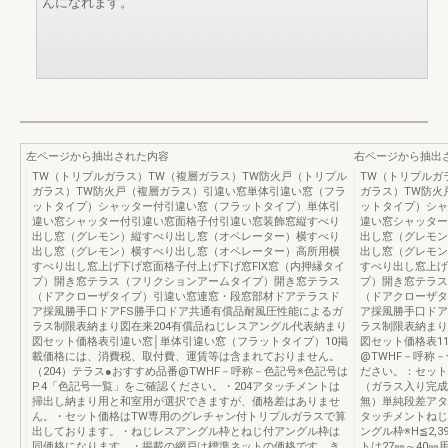
んになれます。
左ページから抽出された内容
右ページから抽出
TW（トリプルガラス）TW（複層ガラス）TW防火戸（トリプル
TW（トリプルガ
ガラス）TW防火戸（複層ガラス）引違い窓単体引違い窓（フラ
ガラス）TW防火
ットタイプ）シャッター付引違い窓（フラットタイプ）単体引
ットタイプ）シャ
違い窓シャッター付引違い窓面格子付引違い窓装飾窓縦すべり
違い窓シャッター
出し窓（グレモン）縦すべり出し窓（オペレーター）横すべり
出し窓（グレモン
出し窓（グレモン）横すべり出し窓（オペレーター）高所用横
出し窓（グレモン
すべり出し窓上げ下げ窓面格子付上げ下げ窓FIX窓（内押縁タイ
すべり出し窓上げ
プ）開き窓テラス（フリクションアームタイプ）開き窓テラス
プ）開き窓テラス
（ドアクローザタイプ）引違い窓連窓・段窓部材ドアテラスド
（ドアクローザタ
ア採風勝手口ドアFS勝手口ドア共通有償品耐風圧性能によるガ
ア採風勝手口ドア
ラス制限表納まり図在来204有償品ねじレスアングル代表納まり
ラス制限表納まり
図セット価格表引違い窓│単体引違い窓（フラットタイプ）10掲
図セット価格表1
載価格には、消費税、取付費、運賃等は含まれておりません。
@TWHF－呼称
（204）テラス●おすすめ品番@TWHF－呼称－色記号※色記号は
ださい。：セット
P.4「色記号一覧」をご確認ください。・204アタッチメントは
（ガラス入り完成
掃出し納まり用と和室用が選択できますが、価格差はありませ
無）単純段差アタ
ん。・セット価格はTW専用のグレチャン付トリプルガラスで算
タッチメントねじ
出しております。・ねじレスアングル枠とねじ付アングル枠は
ングル枠※H≦2
同価格になります。・掲載の網戸は標準ネットの価格です。き
トは27㎜～40