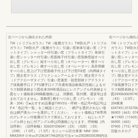
左ページから抽出された内容
右ページから抽出
TW（トリプルガラス）TW（複層ガラス）TW防火戸（トリプル
TW（トリプルガ
ガラス）TW防火戸（複層ガラス）引違い窓単体引違い窓（フラ
ガラス）TW防火
ットタイプ）シャッター付引違い窓（フラットタイプ）単体引
ットタイプ）シャ
違い窓シャッター付引違い窓面格子付引違い窓装飾窓縦すべり
違い窓シャッター
出し窓（グレモン）縦すべり出し窓（オペレーター）横すべり
出し窓（グレモン
出し窓（グレモン）横すべり出し窓（オペレーター）高所用横
出し窓（グレモン
すべり出し窓上げ下げ窓面格子付上げ下げ窓FIX窓（内押縁タイ
すべり出し窓上げ
プ）開き窓テラス（フリクションアームタイプ）開き窓テラス
プ）開き窓テラス
（ドアクローザタイプ）引違い窓連窓・段窓部材ドアテラスド
（ドアクローザタ
ア採風勝手口ドアFS勝手口ドア共通有償品耐風圧性能によるガ
ア採風勝手口ドア
ラス制限表納まり図在来204有償品ねじレスアングル代表納まり
ラス制限表納まり
図セット価格表248掲載価格には、消費税、取付費、運賃等は含
図24906006907
まれておりません。装飾窓│横すべり出し窓（グレモン）（在
［43］（2.0尺）
来・204）①●おすすめ品番@TWVSG－呼称－色記号※色記号は
204東東
P.4「色記号一覧」をご確認ください。・網戸を選択されない場
6547451,015570
合は網戸溝カバーを選択してください。・セット価格はTW専用
06903［663］07
のグレチャン付複層ガラスで算出しております。・ねじレスア
★11903［11603］¥6
ングル枠とねじ付アングル枠は同価格になります。呼称幅［内
06905［665］
法呼称］（旧呼称幅）026031036041［23］［028］［33］
07405［715］¥72,3
［038］（1.0尺）（1.5尺）モジュール区分東東･MM･204･
旧版カタログ
MM204ＲＯＷ㎜312362417462内法寸法ｗ’㎜230280335380内法