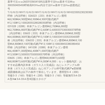
基準寸法ｗ㎜260310365410内法基準寸法h㎜基本寸法W㎜
300350405450呼称高ROH㎜内法寸法h'㎜基本寸法H㎜姿図色記
号
T/G/K/D/WHT/G/K/D/WHT/G/K/D/WHT/G/K/D/WH023305230230300
呼称［内法呼称］026023［233］本体アルゴン透明
¥60,900¥64,900型¥60,900¥64,900可動式網戸
¥12,100¥12,100028355280280350呼称［内法呼称］
031028［0288］本体アルゴン透明¥62,700¥66,800型
¥62,700¥66,800可動式網戸¥12,600¥12,60003375300300370呼称
［内法呼称］03603［333］本体アルゴン透明¥64,000¥68,300型
¥64,000¥68,300可動式網戸¥13,100¥13,100033410335335405呼
称［内法呼称］036033［333］本体アルゴン透明¥64,800¥69,100
型¥64,800¥69,100可動式網戸¥13,100¥13,100038455380380450
呼称［内法呼称］041038［0388］本体アルゴン透明
¥66,400¥71,000型¥66,400¥71,000可動式網戸
¥13,500¥13,50005575500500570呼称［内法呼称］
03605［335］本体アルゴン透明¥68,800¥73,600型
¥68,800¥73,600可動式網戸¥14,000¥14,000：セット価格内訳：お
すすめ品番内訳本体（ガラス入り完成品）ねじレスアングル枠
本体（ガラス入り完成品）ねじ付アングル枠可動式網戸●部材構
成図価格表は以下の条件で算出しています。透明型S-4（200）
等級S-3（160）等級S-4（200）等級S-3（160）等級無印3-A-33-
A-型4★3-A-33-A-型4旧版カタログ