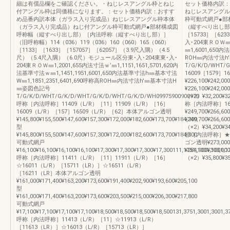
細は有償品欄をご確認ください。・ねじレスアングル枠とねじ
セット価格内訳：
付アングル枠は同価格になります。：セット価格内訳：おすす
ねじレスアングル
め品番内訳本体（ガラス入り完成品）ねじレスアングル枠本体
枠可動式網戸●部
（ガラス入り完成品）ねじ付アングル枠可動式網戸●部材構成図
（縦すべり出し部）
呼称幅（縦すべり出し部）［内法呼称（縦すべり出し部）］
［15733］［62
（旧呼称幅）114（036）119（036）160（060）165（060）
入･204東ＲＯＷ㎜
［1133］［1633］［157057］［62057］（3.9尺入隅）（4.5
㎜1,6001,650
尺）（5.4尺入隅）（6.0尺）モジュール区分東･入･204東東･入･
ROH㎜内法寸法
204東ＲＯＷ㎜1,2001,655内法寸法ｗ’㎜1,1151,1651,5701,620内
T/G/K/D/WHT/
法基準寸法ｗ㎜1,1451,1951,6001,650内法基準寸法h㎜基本寸法
16009［1579
W㎜1,1851,2351,6401,690呼称高ROH㎜内法寸法h'㎜基本寸法H
¥226,100¥242,00
㎜姿図色記号
¥226,100¥242,0
T/G/K/D/WHT/G/K/D/WHT/G/K/D/WHT/G/K/D/WH09975900900970
（×2）¥32,200¥32,
呼称［内法呼称］11409（L/R）［11］11909（L/R）［16］
称［内法呼称］160
16009（L/R）［157］16509（L/R）［62］本体アルゴン透明
¥249,700¥266,60
¥145,800¥155,500¥147,600¥157,300¥172,000¥182,600¥173,700¥184,300
¥249,700¥266,6
型
（×2）¥34,200¥34,
¥145,800¥155,500¥147,600¥157,300¥172,000¥182,600¥173,700¥184,300
称［内法呼称］★16
可動式網戸
ゴン透明¥273,000¥2
¥16,100¥16,100¥16,100¥16,100¥17,300¥17,300¥17,300¥17,300111,1751,1001,1001,1
¥284,900¥303,0
呼称［内法呼称］11411（L/R）［11］11911（L/R）［16］
（×2）¥35,800¥3
☆16011（L/R）［15711（LR）］☆16511（L/R）
［16211（LR］本体アルゴン透明
¥161,000¥171,400¥163,200¥173,600¥191,400¥202,900¥193,600¥205,100
型
¥161,000¥171,400¥163,200¥173,600¥203,500¥215,000¥206,300¥217,800
可動式網戸
¥17,100¥17,100¥17,100¥17,100¥18,500¥18,500¥18,500¥18,500131,3751,3001,3001,3
呼称［内法呼称］11413（L/R）［11］☆11913（L/R）
［11613（LR）］☆16013（L/R）［15713（LR）］