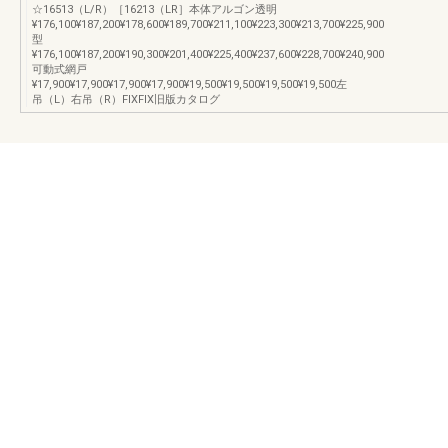
☆16513（L/R）［16213（LR］本体アルゴン透明
¥176,100¥187,200¥178,600¥189,700¥211,100¥223,300¥213,700¥225,900
型
¥176,100¥187,200¥190,300¥201,400¥225,400¥237,600¥228,700¥240,900
可動式網戸
¥17,900¥17,900¥17,900¥17,900¥19,500¥19,500¥19,500¥19,500左
吊（L）右吊（R）FIXFIX旧版カタログ