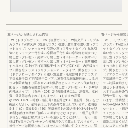
左ページから抽出された内容
右ページから抽出
TW（トリプルガラス）TW（複層ガラス）TW防火戸（トリプル
TW（トリプルガ
ガラス）TW防火戸（複層ガラス）引違い窓単体引違い窓（フラ
ガラス）TW防火
ットタイプ）シャッター付引違い窓（フラットタイプ）単体引
ットタイプ）シャ
違い窓シャッター付引違い窓面格子付引違い窓装飾窓縦すべり
違い窓シャッター
出し窓（グレモン）縦すべり出し窓（オペレーター）横すべり
出し窓（グレモン
出し窓（グレモン）横すべり出し窓（オペレーター）高所用横
出し窓（グレモン
すべり出し窓上げ下げ窓面格子付上げ下げ窓FIX窓（内押縁タイ
すべり出し窓上げ
プ）開き窓テラス（フリクションアームタイプ）開き窓テラス
プ）開き窓テラス
（ドアクローザタイプ）引違い窓連窓・段窓部材ドアテラスド
（ドアクローザタ
ア採風勝手口ドアFS勝手口ドア共通有償品耐風圧性能によるガ
ア採風勝手口ドア
ラス制限表納まり図在来204有償品ねじレスアングル代表納まり
ラス制限表納まり
図セット価格表装飾窓│縦すべり出し窓（グレモン）TF（FIX部
図セット価格表TF
内押縁タイプ）（在来・204）244掲載価格には、消費税、取付
おすすめ品番@TW
費、運賃等は含まれておりません。●おすすめ品番
記号一覧」をご確
@TWVTFGZU－呼称－色記号※色記号はP.4「色記号一覧」をご
います。透明型（FI
確認ください。価格表は以下の条件で算出しています。透明型
A-33-A-型4★
S-3（160）等級S-3（160）等級無印3-A-33-A-型4☆3-A-34-A-型
なります。・網戸
4※開き部は全機種「無印」の組合せとなります。・網戸を選択
てください。・セ
されない場合は網戸溝カバーを選択してください。・セット価
で算出しておりま
格はTW専用のグレチャン付複層ガラスで算出しております。・
別途ご注文くださ
後付ビードは同梱されていませんので別途ご注文ください。詳
じレスアングル枠