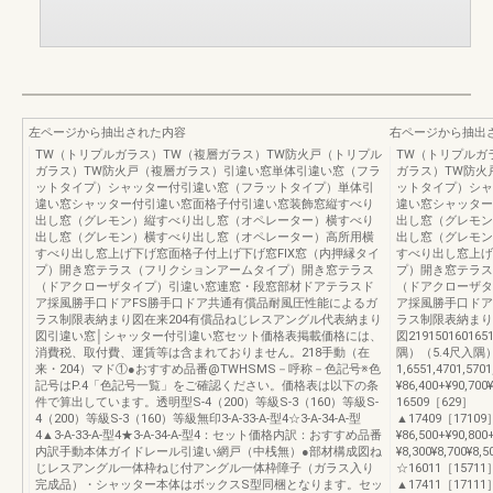
左ページから抽出された内容
右ページから抽出
TW（トリプルガラス）TW（複層ガラス）TW防火戸（トリプル
TW（トリプルガ
ガラス）TW防火戸（複層ガラス）引違い窓単体引違い窓（フラ
ガラス）TW防火
ットタイプ）シャッター付引違い窓（フラットタイプ）単体引
ットタイプ）シャ
違い窓シャッター付引違い窓面格子付引違い窓装飾窓縦すべり
違い窓シャッター
出し窓（グレモン）縦すべり出し窓（オペレーター）横すべり
出し窓（グレモン
出し窓（グレモン）横すべり出し窓（オペレーター）高所用横
出し窓（グレモン
すべり出し窓上げ下げ窓面格子付上げ下げ窓FIX窓（内押縁タイ
すべり出し窓上げ
プ）開き窓テラス（フリクションアームタイプ）開き窓テラス
プ）開き窓テラス
（ドアクローザタイプ）引違い窓連窓・段窓部材ドアテラスド
（ドアクローザタ
ア採風勝手口ドアFS勝手口ドア共通有償品耐風圧性能によるガ
ア採風勝手口ドア
ラス制限表納まり図在来204有償品ねじレスアングル代表納まり
ラス制限表納まり
図引違い窓│シャッター付引違い窓セット価格表掲載価格には、
図2191501601
消費税、取付費、運賃等は含まれておりません。218手動（在
隅）（5.4尺入隅）
来・204）マド①●おすすめ品番@TWHSMS－呼称－色記号※色
1,6551,4701,57
記号はP.4「色記号一覧」をご確認ください。価格表は以下の条
¥86,400+¥90,70
件で算出しています。透明型S-4（200）等級S-3（160）等級S-
16509［629］
4（200）等級S-3（160）等級無印3-A-33-A-型4☆3-A-34-A-型
▲17409［17109］¥2
4▲3-A-33-A-型4★3-A-34-A-型4：セット価格内訳：おすすめ品番
¥86,500+¥90,80
内訳手動本体ガイドレール引違い網戸（中桟無）●部材構成図ね
¥8,300¥8,700¥8,
じレスアングル一体枠ねじ付アングル一体枠障子（ガラス入り
☆16011［15711
完成品）・シャッター本体はボックスS型同梱となります。セッ
▲17411［17111］¥2