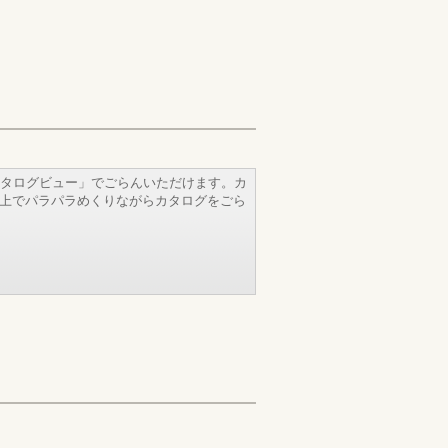
タログビュー」でごらんいただけます。カ
b上でパラパラめくりながらカタログをごら