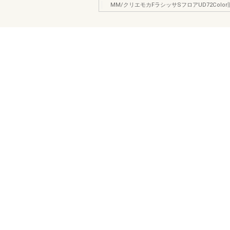
MM/クリエモカFラシッサSフロアUD72Colo