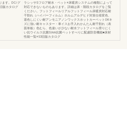
ります。DC/グ
ラシッサSフロア耐水・ペット※床暖房システムの種類によって
r旧版カタログ
対応できないものもあります。詳細は床・階段カタログをご覧
ください。フットフィールリアルフットフィール床暖房対応耐
干割れ（ハイパーフィルム）ホルムアルデヒド対策仕様変色、
退色しにくい耐アンモニアノンワックスホットカーペットOKキ
ズに強い耐キャスター・車イスお手入れかんたん耐千割れ（表
面単板）色むら、色違いが少ない耐水フットフィール滑りにく
い抗ウイルス抗菌SIAA抗菌ペットすべりに配慮防音機能■床材
性能一覧※53旧版カタログ