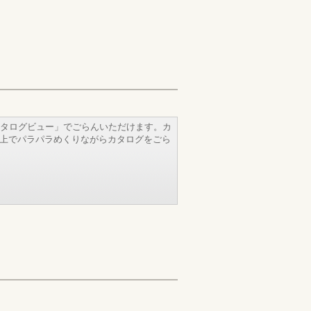
タログビュー」でごらんいただけます。カ
b上でパラパラめくりながらカタログをごら