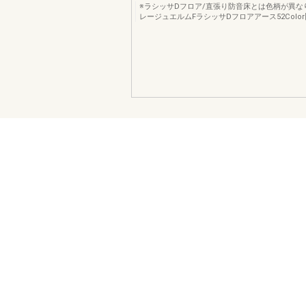
※ラシッサDフロア/直張り防音床とは色柄が異な
レージュエルムFラシッサDフロアアース52Colo