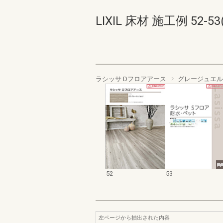
LIXIL 床材 施工例 52-53(
ラシッサ Dフロアアース
グレージュエル
52
53
左ページから抽出された内容