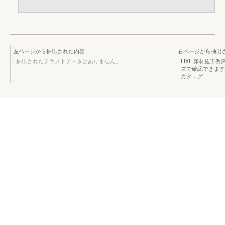
左ページから抽出された内容
右ページから抽出
抽出されたテキストデータはありません。
LIXIL床材施
ズで確認できます。
カタログ