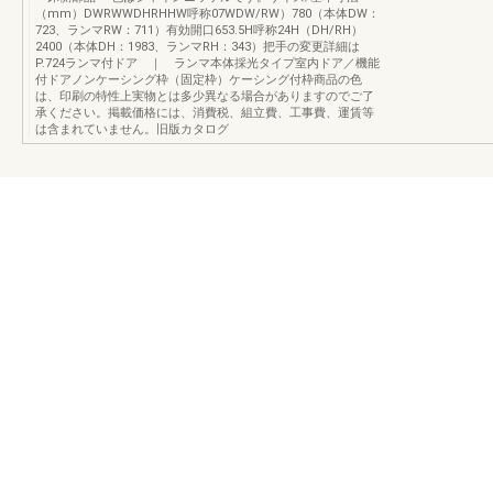
（mm）DWRWWDHRHHW呼称07WDW/RW）780（本体DW：
723、ランマRW：711）有効開口653.5H呼称24H（DH/RH）
2400（本体DH：1983、ランマRH：343）把手の変更詳細は
P.724ランマ付ドア ｜ ランマ本体採光タイプ室内ドア／機能
付ドアノンケーシング枠（固定枠）ケーシング付枠商品の色
は、印刷の特性上実物とは多少異なる場合がありますのでご了
承ください。掲載価格には、消費税、組立費、工事費、運賃等
は含まれていません。旧版カタログ