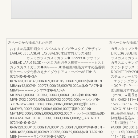
左ページから抽出された内容
右ページから抽出
おすすめ品番明細タイプパネルタイプガラスタイプデザイン
ガラスタイプクラ
LAALACLBBLAGLAHLAYLGALGC木目方向ガラス種類
LHCLGGLGJLHB
――――――カスミガラスカスミガラス◆999999DDデザイン
ラスカスミガラス
LABLADLAFLGBLGD−−−木目方向ガラス種類――――――カスミ
ガラスエッチング
ガラスカスミガラス◆999―――DD枠種類/機能おすすめ品番明
ステンドガラス（
細ケーシング付枠みえナイゾウドアストッパーASTRH-S-
DDGNFFFH9K9
0724N❹-❺-❻-GA-
スチェッカーガラ
❽-9¥133,000¥145,000¥169,000¥186,000¥169,000本体❺-❻07H-
―エッチングガラ
MBA◆¥42,000¥54,000¥78,000¥95,000¥78,000本体❺-TA07H❹-
―DGP―F―P――――D―¥
MBA9―――――ランマ本体❺-GA07A-
受5差額おすすめ
MLR2¥41,000¥41,000¥41,000¥41,000¥41,000枠❺-❽07N❹-
（mm）▲足長さ
MWH2¥32,000¥32,000¥32,000¥32,000¥32,000ケーシング❺-
壁）XA824111〜1
▲07N-MWFJ¥9,000¥9,000¥9,000¥9,000¥9,000把手BD-CL-
152XF836114（
MAFV¥6,000¥6,000¥6,000¥6,000¥6,000丁番BD-0001❹-
160XC19161〜1
MATM¥2,000¥2,000¥2,000¥2,000¥2,000ストッパー床側部品BD-
棒…受注生産品。
0004-MATW¥1,000¥1,000¥1,000¥1,000¥1,000なしASTRH-9-
枠種類枠見込み（
0724N❹-❺-❻-GA-
115（薄壁）114
❽-9¥123,000¥135,000¥159,000¥176,000¥159,000本体❺-❻07H-
¥4,000【¥2,
MBN◆¥33,000¥45,000¥69,000¥86,000¥69,000本体❺-TA07H❹-
り：＋¥3,000
MBN9―――――ランマ本体❺-GA07A-
111～182m