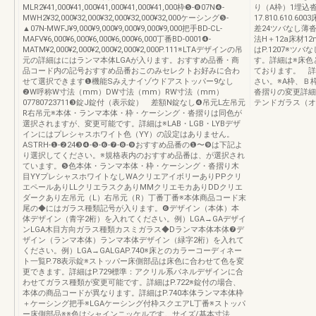
MLR2¥41,000¥41,000¥41,000¥41,000¥41,000枠❺-❽07N❹-
り（A枠）1埋込
MWH2¥32,000¥32,000¥32,000¥32,000¥32,000ケーシング❺-
17.810.610.6
▲07N-MWFJ¥9,000¥9,000¥9,000¥9,000¥9,000把手BD-CL-
差24ツバなし薄
MAFV¥6,000¥6,000¥6,000¥6,000¥6,000丁番BD-0001❹-
法H＋12a床材1
MATM¥2,000¥2,000¥2,000¥2,000¥2,000P.111※LTAデザインの吊
はP.1207※
元の詳細はにはランマ本体LGAが入ります。おすすめ品番・商
す。詳細は※床色
品コード内の記号おすすめ品番おこのみセレクトお好みに合わ
ております。 詳
せて選択できます❶機能Sみえナイゾウドアストッパー9なし
さい。※A枠、Ｂ枠の
❷W呼称W寸法（mm）DW寸法（mm）RW寸法（mm）
沓摺りの変更詳細はP
07780723711❸錠J錠付（表示錠） 差額N錠なし❹吊元L左吊元
テンドガラス（オ
R右吊元※本体・ランマ本体・枠・ケーシング・沓摺りは同色が
選択されますが、変更可能です。詳細は※LAB・LGB・LYBデザ
インにはプレシャスホワイト色（YY）の設定はありません。
ASTRH-❶-❷24❸❹-❺-❻-❼-❽-❾おすすめ品番の❶〜❾は下記よ
り選択してください。※規格表内のおすすめ品番は、が選択され
ています。❺色本体・ランマ本体・枠・ケーシング・沓摺り木
目YYプレシャスホワイトなしWAクリエアイボリーありPPクリ
エペールありLLクリエラスクありMMクリエモカありDDクリエ
ダークあり左吊元（L）右吊元（R）丁番丁番※本体商品コード末
尾の◆にはガラス種類記号が入ります。❻デザイン（本体）本
体デザイン（青字2桁）を入れてください。例）LGA→GAデザイ
ンLGA木目方向ガラス種類カスミガラス◆Dランマ本体本体❼デ
ザイン（ランマ本体）ランマ本体デザイン（緑字2桁）を入れて
ください。例）LGA→GALGAP.740※床とのカラーコーディネー
ト一覧P.78表示錠※ストッパー床側部品は床色に合わせて色を変
更できます。詳細はP.729標準：アクリル系パネルデザインに合
わせてガラス種類が変更可能です。詳細はP.722※錠付の場合、
本体の商品コードが異なります。詳細はP.740本体ランマ本体枠
＋ケーシング把手※LGAケーシング付枠スクエアL丁番※ストッパ
ー床側部品※※色はシャインニッケルです。サイズ/基本寸法