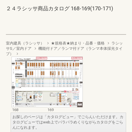
２４ラシッサ商品カタログ 168-169(170-171)
室内建具（ラシッサ）
★規格表★納まり・品番・価格
ラシッ
サS／室内ドア
機能付ドア／ランマ付ドア（ランマ本体採光タイ
プ）
168
169
お探しのページは「カタログビュー」でごらんいただけます。カ
タログビューではweb上でパラパラめくりながらカタログをごら
んになれます。