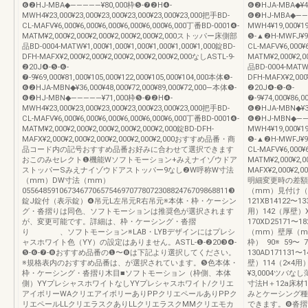
❻❷HJ-MBA◆―――――¥80,000枠❺-❼❷H❹-
❻❷HJA-MBA◆¥45,
MWH4¥23,000¥23,000¥23,000¥23,000¥23,000¥23,000把手BD-
❻❷HJ-MBA◆――
CL-MAFV¥6,000¥6,000¥6,000¥6,000¥6,000¥6,000丁番BD-0001❹-
MWH4¥19,000¥19
MATM¥2,000¥2,000¥2,000¥2,000¥2,000¥2,000ストッパー床側部
❺-▲❷H-MWFJ¥9,0
品BD-0004-MATW¥1,000¥1,000¥1,000¥1,000¥1,000¥1,000錠BD-
CL-MAFV¥6,000¥6
DFH-MAFX¥2,000¥2,000¥2,000¥2,000¥2,000¥2,000なしASTL-9-
MATM¥2,000¥2,
❷20J❹-❺-❻-
品BD-0004-MATW¥1
❼-9¥69,000¥81,000¥105,000¥122,000¥105,000¥104,000本体❺-
DFH-MAFX¥2,000¥
❻❷HJA-MBN◆¥36,000¥48,000¥72,000¥89,000¥72,000―本体❺-
❷20J❹-❺-❻-
❻❷HJ-MBN◆―――――¥71,000枠❺-❼❷H❹-
❼-9¥74,000¥86,0
MWH4¥23,000¥23,000¥23,000¥23,000¥23,000¥23,000把手BD-
❻❷HJA-MBN◆¥36,
CL-MAFV¥6,000¥6,000¥6,000¥6,000¥6,000¥6,000丁番BD-0001❹-
❻❷HJ-MBN◆――
MATM¥2,000¥2,000¥2,000¥2,000¥2,000¥2,000錠BD-DFH-
MWH4¥19,000¥19
MAFX¥2,000¥2,000¥2,000¥2,000¥2,000¥2,000おすすめ品番・商
❺-▲❷H-MWFJ¥9,0
品コード内の記号おすすめ品番お好みに合わせて選択できます
CL-MAFV¥6,000¥6
おこのみセレクト❶機能Wソフトモーション+みえナイゾウドア
MATM¥2,000¥2,00
ストッパーSみえナイゾウドアストッパー9なし❷W呼称W寸法
MAFX¥2,000¥2,
（mm）DW寸法（mm）
明細変更時の差額
05564859106734677065754697077807230882476709868811❸
（mm）見付け（m
錠J錠付（表示錠）❹吊元L左吊元R右吊元※本体・枠・ケーシン
121XB14122〜13
グ・沓摺りは同色、ソフトモーションは推奨色が選択されます
用）142（厚壁）XA8
が、変更可能です。詳細は、枠・ケーシング・沓摺
170XD25171〜
り 、ソフトモーション※LAB・LYBデザインにはプレシ
（mm）壁厚（m
ャスホワイト色（YY）の設定はありません。ASTL-❶-❷20❸❹-
枠） 90※ 59〜 7
❺-❻-❼-❽おすすめ品番の❶〜❽は下記より選択してください。
130AD171131
※規格表内のおすすめ品番は、が選択されています。❺色本体・
壁）114（2×4用
枠・ケーシング・沓摺り木目■ソフトモーション（枠側、本体
¥3,0004ツバ
側）YYプレシャスホワイトなしYYプレシャスホワイト/クリエ
寸法H＋12a床材
アイボリーWAクリエアイボリーありPPクリエペールありPPク
みとケーシング種
リエペールLLクリエラスクありLLクリエラスクMMクリエモカ
できます。❽沓摺