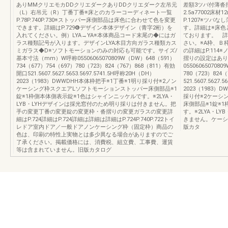
ありMMクリエモカDDクリエダークありDDクリエダーク左吊元
差額3ツバ付薄沓摺り
（L）右吊元（R）丁番丁番※床とのカラーコーディネート一覧
2.5a77002床
P.78P.740P.730※ストッパー床側部品は床色に合わせて色を変更
P.1207※ツ
できます。詳細はP.729❻デザイン本体デザイン（青字2桁）を
す。詳細は※床色
入れてください。例）LYA→YA※本体商品コード末尾の◆にはガ
ております。 詳
ラス種類記号が入ります。デザインLYA木目方向ガラス種類カス
さい。※A枠、Ｂ枠
ミガラス◆D※ソフトモーションのみの対応も可能です。サイズ/
の詳細はP.114
基本寸法（mm）W呼称05506065070809W（DW）648（591）
摺りの設定はあり
734（677）754（697）780（723）824（767）868（811）有効
055060650708
開口521.5607.5627.5653.5697.5741.5H呼称20H（DH）
780（723）824
2023（1983）DWWDHH本体枠把手※1丁番※1明り採り付※2ノン
521.5607.5627.
ケーシング枠スクエアLソフトモーションストッパー床側部品※1
2023（1983
錠※1枠側本体側表示錠※1色はシャインニッケルです。※2LYA・
採り付※2ケーシ
LYB・LYHデザインは採光窓付のため明り採りは付きません。把
床側部品※1錠※
手の変更丁番の変更錠の変更枠・沓摺りの変更ガラスの変更詳
す。※2LYA・L
細はP.724詳細はP.724詳細は詳細は詳細はP.724P.740P.722トイ
きません。ケーシ
レドア室内ドア／一般ドアノンケーシング枠（固定枠）商品の
版カタ
色は、印刷の特性上実物とは多少異なる場合がありますのでご
了承ください。掲載価格には、消費税、組立費、工事費、運賃
等は含まれていません。旧版カタログ