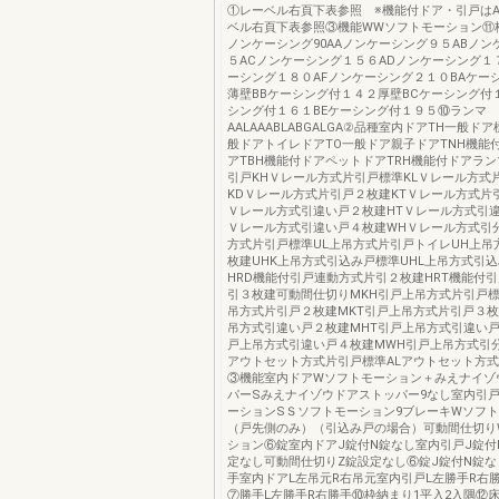
①レーベル右頁下表参照 ※機能付ドア・引戸は
ベル右頁下表参照③機能WWソフトモーション⑪
ノンケーシング90AAノンケーシング９５ABノン
５ACノンケーシング１５６ADノンケーシング１
ーシング１８０AFノンケーシング２１０BAケー
薄壁BBケーシング付１４２厚壁BCケーシング付
シング付１６１BEケーシング付１９５⑩ランマ
AALAAABLABGALGA②品種室内ドアTH一般ド
般ドアトイレドアTO一般ドア親子ドアTNH機能
アTBH機能付ドアペットドアTRH機能付ドアラ
引戸KHＶレール方式片引戸標準KLＶレール方式
KDＶレール方式片引戸２枚建KTＶレール方式片
Ｖレール方式引違い戸２枚建HTＶレール方式引違
Ｖレール方式引違い戸４枚建WHＶレール方式引
方式片引戸標準UL上吊方式片引戸トイレUH上吊
枚建UHK上吊方式引込み戸標準UHL上吊方式引
HRD機能付引戸連動方式片引２枚建HRT機能付
引３枚建可動間仕切りMKH引戸上吊方式片引戸標
吊方式片引戸２枚建MKT引戸上吊方式片引戸３枚
吊方式引違い戸２枚建MHT引戸上吊方式引違い戸
戸上吊方式引違い戸４枚建MWH引戸上吊方式引分
アウトセット方式片引戸標準ALアウトセット方
③機能室内ドアWソフトモーション＋みえナイゾ
パーSみえナイゾウドアストッパー9なし室内引
ーションSＳソフトモーション9ブレーキWソフ
（戸先側のみ）（引込み戸の場合）可動間仕切り
ション⑥錠室内ドアJ錠付N錠なし室内引戸J錠付
定なし可動間仕切りZ錠設定なし⑥錠J錠付N錠
手室内ドアL左吊元R右吊元室内引戸L左勝手R右
⑦勝手L左勝手R右勝手⑩枠納まり1平入2入隅⑫