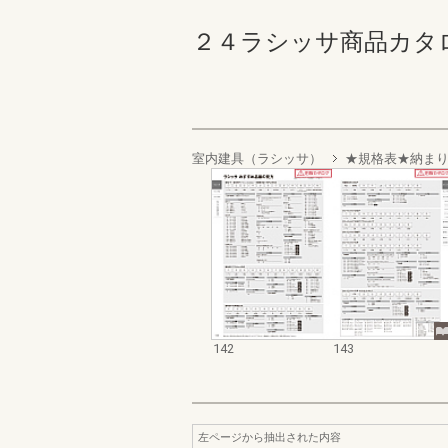
２４ラシッサ商品カタログ 14
室内建具（ラシッサ）
★規格表★納ま
142
143
左ページから抽出された内容