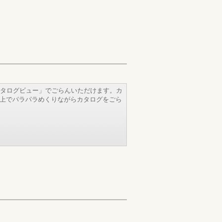
タログビュー」でごらんいただけます。カ
b上でパラパラめくりながらカタログをごら