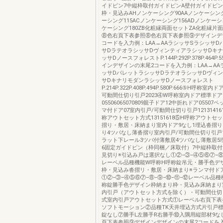
イドピン7中縦枠取付ガイドピンA壁付ガイドピ
枠・見込みAHノンケーシング90AAノンケーシング
ーシング115ACノンケーシング156ADノンケーシ
ケーシング180ZB化粧縁両面セットZA化粧縁片面
⑧色右頁下表参照⑧色右頁下表参照⑨デザインデ
コードを入力例：LAA→AAラシッサSラシッサD
サDラテオラシッサDヴィンティアラシッサDキ
ッサDノースフォレストP.144P.292P.378P.464P.5
インデザインの末尾2コードを入力例：LAA→AA
ッサDパレットラシッサDラテオラシッサDヴィ
サDキナリモダンラシッサDノースフォレスト
P.214P.322P.408P.494P.580P.666⑤H呼称室
可動間仕切り引戸2023④W呼称室内ドア標準ド
05506065070809親子ドア12中折れドア0550
マ付ドア07室内引戸/可動間仕切り引戸121314161
称アウトセット方式13151618⑤H呼称アウトセ
摺り・敷居・床納まり室内ドア9なし1埋込沓摺り
り4ツバなし薄沓摺り室内引戸/可動間仕切り引戸
ラット下レール3ツバ付薄敷居4ツバなし薄敷居5
6固定ガイドピン（枠同梱／床取付）7中縦枠取付
見切り※引込み戸は選択なし①②−③−④⑤⑥⑦−⑧
レーベル品種機能W呼称H呼称錠吊元・勝手色デ
枠・見込み沓摺リ・敷居・床納まり※ランマ付ド
①②−③−④⑤⑥⑦−⑧−⑨−⑩−⑪−⑫レーベル品
称錠勝手色デザイン枠納まり枠・見込み床納まり
内引戸（アウトセット方式を除く）・可動間仕切
式室内引戸アウトセット方式①レーベル右頁下表
ソフトモーション②品種TK天井埋込方式片引戸標
錠なし⑦勝手L左勝手R右勝手⑩入隅用縦部材9な
頁下表参照⑨デザインデザインの末尾2コードを