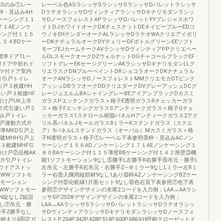
ASのみ①レー
レーベル色ASラシッサSラシッサSラシッサDパレットラシッサ
枠・見込みAH
DラテオラシッサDヴィンティアラシッサDキナリモダンラシッ
ケーシング１１
サDノースフォレストAPラシッサDパレットYYプレシャスホワ
７１AEノンケ
イトDJホワイトオークDXチェスナットDEネイビーブルーEDコ
シング付１１５
ウノキEHテンダーオークALラシッサDラテオWAクリエアイボリ
１５４BDケー
ーDKナチュラルオークDYチェリーDFボトルグリーンEEソフト
モーブEJカームチークAVラシッサDヴィンティアPPクリエペー
ア標準ドアTL一
ルDLスモークオークDZウォルナットDGチャコールブラックEF
付ドア中折れド
ソフトグレーEKセージグリーンAKラシッサDキナリモダンLLク
ンマ付ドア室内
リエラスクDNブルーペイントDRショコラオークDKナチュラル
片引戸トイレ
オークANラシッサDノースフォレストMMクリエモカDTピンク
引戸３枚建HH
アッシュDBラフオークDDクリエダークDVグレーアッシュDCグ
い戸３枚建HF
レージュエルムBAシャイングレーBEアイアンブラックDカスミ
分け戸UK上吊
ガラスPエッチングガラス＋格子E透明ガラスRチェッカーガラ
方式引違い戸２
ス＋格子FエッチングガラスSアンティークガラス＋格子Gチェ
込み戸トイレ
ッカーガラス1スチロール樹脂パネルHアンティークガラス2アク
引戸連動方式片
リル系パネルJモールガラス8ミラーKステンドガラス（スクエ
準MKD引戸上
ア）9パネルLステンドガラス（オーバル）Mカスミガラス＋格
建MHH引戸上
子N透明ガラス＋格子①レーベル下表参照⑧枠・見込みACノン
３枚建MHF引
ケーシング１５６ADノンケーシング１７１AEノンケーシング１
け戸②品種AK
８０BAケーシング付１１５薄壁BBケーシング付１４２厚壁③機
式片引戸トイレ
能1ソフトモーション9なし⑤勝手L左勝手R右勝手⑥吊元・勝手L
ウドアストッ
左吊元・左勝手R右吊元・右勝手Z—⑨ミラー9なしLミラー左Rミ
戸WWソフトモ
ラー右⑧入隅用縦部材9なし1あり⑩枠AZノンケーシングBZケー
トモーション
シング付⑫化粧縁1片面セット9なし⑥色右頁下表参照⑦色下表
WWソフトモー
参照⑦デザインデザインの末尾2コードを入力例：LAA→AAラシ
N錠なしZ錠設
ッサSP.252⑧デザインデザインの末尾2コードを入力例：
なし⑦吊元・勝
LAA→AAラシッサSラシッサDパレットラシッサDラテオラシッ
勝手Z勝手なし
サDヴィンティアラシッサDキナリモダンラシッサDノースフォ
床納まり6固定ガ
レストP.254P.342P.428P.514P.600P.686⑤H呼称クローゼットド