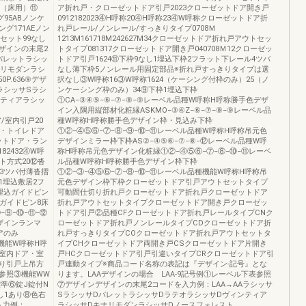
ン（床用）⑪
ア折れ戸・クローゼットドア引戸2023クローゼットドア開き戸
95ABノンケ
0912182023④H呼称20④H呼称23④W呼称クローゼットドア折
ング171AEノン
れ戸レール/ノンレール/すっきりタイプ0708Ｍ
セット99なし
1213M161718M242627M34クローゼットドア折れ戸アウトセッ
ザインの末尾2
トタイプ081317クローゼットドア開き戸040708Ｍ12クローゼッ
パレットラシッ
トドア引戸1624⑪下枠9なし1埋込下枠2フラット下レール4ツバ
ナリモダンラシ
なし薄下枠5ノンレール用固定部品※折れ戸すっきりタイプは選
50P.636⑨デザ
択なし③W呼称16③W呼称1624（ケーシング付枠のみ）25（ノ
ラシッサSラシ
ンケーシング枠のみ）34⑨下枠1埋込下枠
ンティアラシッ
①CA−③④⑤−⑥−⑦−⑧−⑨レーベル品種W呼称H呼称勝手色デザ
イン入隅用縦部材化粧縁ASKMO−③④Z−⑥−⑦−⑧−⑨レーベル品
内ドア/室内引戸20
種W呼称H呼称勝手色デザイン枠・見込み下枠
ア・トイレドア
①②−④⑤⑥−⑦−⑧−⑨−⑩−⑪レーベル品種W呼称H呼称吊元色
7ペットドア・ラン
デザインミラー枠下枠AS②−④⑤⑥−⑦−⑧−⑫レーベル品種W呼
82432④W呼
称H呼称吊元色デザイン化粧縁①②−④⑤⑥−⑦−⑧−⑩−⑪レーベ
ット方式20⑫沓
ル品種W呼称H呼称勝手色デザイン枠下枠
3ツバ付薄沓摺
①②−③−④⑤⑥−⑦−⑧−⑩−⑪レーベル品種機能W呼称H呼称吊
1埋込敷居2フ
元色デザイン枠下枠クローゼットドア引戸アウトセットタイプ
埋込ガイドピン
可動間仕切り折れ戸クローゼットドア折れ戸クローゼットドア
ガイドピン8床
折れ戸アウトセットタイプクローゼットドア開き戸クローゼッ
−⑨−⑩−⑪−⑫
トドア引戸②品種CFクローゼットドア折れ戸レールタイプCNク
ザインランマ
ローゼットドア折れ戸ノンレールタイプCDクローゼットドア折
アのみ
れ戸すっきりタイプCOクローゼットドア折れ戸アウトセットタ
種機能W呼称H呼
イプCHクローゼットドア両開き戸CSクローゼットドア片開き
室内ドア・室
戸HCクローゼットドア引戸引違いタイプCRクローゼットドア引
り引戸上吊方
戸連動タイプ※商品コード名称の表記は『デザイン-記号』とな
参照③機能WW
ります。LAAデザインの場合 LAA-9記号例①レーベル下表参照
準⑥錠J錠付N
⑦デザインデザインの末尾2コードを入力例：LAA→AAラシッサ
し1あり⑧色右
SラシッサDパレットラシッサDラテオラシッサDヴィンティア
入力例：
ラシッサDキナリモダンラシッサDノースフォレスト