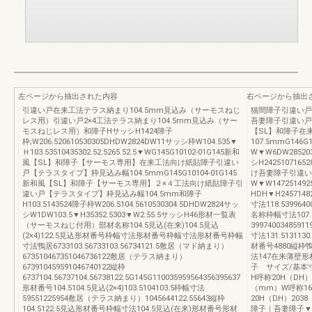
左ページから抽出された内容
右ページから抽出
引違い戸在来工法テラス納まり104.5mm見込み（サーモスねじ
猫間障子引違い戸
レス用）引違い戸2×4工法テラス納まり104.5mm見込み（サー
吾妻障子引違い戸
モスねじレス用）和障子HサッシH1424障子
【SL】和障子在
枠;W206.520610530305DHDW2824DW11サッシ枠W104.535▼
107.5mmG146G
Ｈ103.53510435302.52.5265.52.5▼WG145G10102-01G145新和
W▼W6DW285203
風【SL】和障子【サーモス専用】在来工法向け紙貼障子引違い
シH242510716
戸【テラスタイプ】枠見込み幅104.5mmG145G10104-01G145
け吾妻障子引違い戸2
新和風【SL】和障子【サーモス専用】２×４工法向け紙貼障子引
W▼W147251492
違い戸【テラスタイプ】枠見込み幅104.5mm和障子
HDH▼H2457148
H103.5143524障子枠W206.5104.5610530304.5DHDW2824サッ
寸法118.5399
シW1DW103.5▼H35352.5303▼W2.55.5サッシH46形材一覧表
名称枠幅寸法107.5
（サーモスねじ付用）部材名称104.5見込(在来)104.5見込
399740034859
(2×4)122.5見込形材番号枠幅寸法形材番号枠幅寸法形材番号枠幅
寸法131.5131130
寸法鴨居6733103.56733103.56734121.5敷居（マド納まり）
材番号4880縦枠
673510467351046736122敷居（テラス納まり）
法147在来薄壁形材
673910459591046740122縦枠
子 サイズ/基本寸
6737104.56737104.56738122.5G145G110035959564356395637
H呼称20H（DH
形材番号104.5104.5見込(2×4)103.5104103.5枠幅寸法
（mm）W呼称162
59551225954敷居（テラス納まり）1045644122.55643縦枠
20H（DH）203
104.5122.5見込形材番号枠幅寸法104.5見込(在来)形材番号形材
障子｜吾妻障子▼