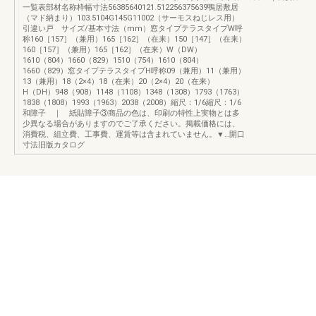
一覧表部材名称枠幅寸法56385640121.512256375639鴨居敷居
（マド納まり）103.5104G145G11002（サーモスねじレス用）
引違い戸 サイズ/基本寸法（mm）窓タイプテラスタイプW呼
称160［157］（兼用）165［162］（在来）150［147］（在来）
160［157］（兼用）165［162］（在来）W（DW）
1610（804）1660（829）1510（754）1610（804）
1660（829）窓タイプテラスタイプH呼称09（兼用）11（兼用）
13（兼用）18（2×4）18（在来）20（2×4）20（在来）
H（DH）948（908）1148（1108）1348（1308）1793（1763）
1838（1808）1993（1963）2038（2008）縮尺：1/6縮尺：1/6
和障子 ｜ 紙貼障子③商品の色は、印刷の特性上実物とは多
少異なる場合がありますのでご了承ください。掲載価格には、
消費税、組立費、工事費、運賃等は含まれていません。▼…開口
寸法旧版カタログ