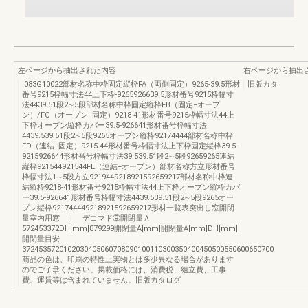
左ページから抽出された内容
右ページから抽出
I083G10022部材名称中枠固定縦枠FA（両側固定）9265-39.5形材
旧版カタ
番号9215枠幅寸法44上下枠-9265926639.5形材番号9215枠幅寸
法4439.51段2∼5段部材名称中枠固定縦枠FB（固定−オープ
ン）/FC（オープン−固定）9218-41形材番号9215枠幅寸法44上
下枠オープン縦枠カバー39.5-926641形材番号枠幅寸法
4439.539.51段2∼5段9265オープン縦枠92174444部材名称中枠
FD（連結−固定）9215-44形材番号枠幅寸法上下枠固定縦枠39.5-
9215926644形材番号枠幅寸法39.539.51段2∼5段92659265連結
縦枠921544921544FE（連結−オープン）部材名称方立形材番号
枠幅寸法1∼5段方立9219449218921592659217部材名称中枠連
結縦枠9218-41形材番号9215枠幅寸法44上下枠オープン縦枠カバ
ー39.5-926641形材番号枠幅寸法4439.539.51段2∼5段9265オー
プン縦枠921744449218921592659217形材一覧表突出し窓開閉
量室内用窓 ｜ デコマド⑨開閉量Ａ
572453372DH[mm]879299開閉量A[mm]開閉量A[mm]DH[mm]
開閉量目安
3724535720102030405060708090100110300350400450500550600650700
商品の色は、印刷の特性上実物とは多少異なる場合があります
のでご了承ください。掲載価格には、消費税、組立費、工事
費、運賃等は含まれていません。旧版カタログ