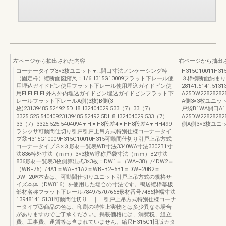
左ページから抽出された内容
右ページから抽出
コーナータイプ3×3枚ユニット▼…開口寸法ノンケーシング枠
H315G1001
（固定枠）縦断面図縮尺：1/6H315G10009フラット下レール使
３枠横断面納まり
用埋込ガイドピン使用フラット下レール使用埋込ガイドピン使
28141.5141.
用FLFLFLFL外内外内埋込ガイドピン埋込ガイドピンフラット下
A25DW228282
レールフラット下レールA側(3枚)B側(3
A側3×3枚ユニット59
枚)23139485.52492.5DH8H32404029.533（7）33（7）
戸袋B1WA開口A
3325.525.54040923139485.52492.5DH8H32404029.533（7）
A25DW228282
33（7）3325.525.5404094▼H▼H8段差4▼HH8段差4▼HH499
側A側3×3枚ユニッ
ラシッサ可動間仕切り引戸引戸上吊方式特別仕様コーナータイ
プ③H315G10009H315G10010H315可動間仕切り引戸上吊方式
コーナータイプ３×３形材一覧表WB寸法3340WA寸法3302B1寸
法836枠外寸法（ｍｍ）3×3枚W呼称戸袋寸法（ｍｍ）B2寸法
836形材一覧表3枚側算出式3×3枚：DW1＝（WA−38）/4DW2＝
（WB−76）/4A1＝WA−B1A2＝WB−B2−5B1＝DW+20B2＝
DW+20※本表は、可動間仕切りユニット引戸上吊方式の規格サ
イズ本体（DW816）を使用した場合の寸法です。鴨居縦枠幕板
部材名称フラット下レール784975707668形材番号7486枠幅寸法
13948141.5131可動間仕切り ｜ 引戸上吊方式特別仕様コーナ
ータイプ③商品の色は、印刷の特性上実物とは多少異なる場合
がありますのでご了承ください。掲載価格には、消費税、組立
費、工事費、運賃等は含まれていません。縮尺H315G1旧版カタ