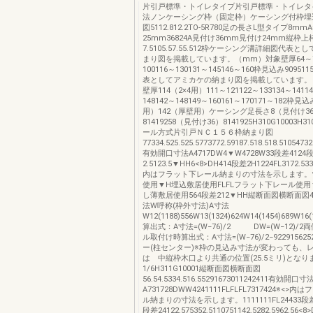
片引戸標準・トイレタイプ片引戸標準・トイレタ
法ノンケーシング枠（固定枠）ケーシング付枠埋
図5112.812.2TO-5R780足の長さL型タイプ8mmA
25mm36824A見付け36mm見付け24mm縦枠上
7.5105.57.55.512枠ケーシング溝詳細図代表
まり図を掲載しています。（mm）対象壁厚64～70
100116～130131～145146～160枠見込み9095115
表としてアミカケの納まり図を掲載しています。
壁厚114（2×4用）111～121122～133134～14114
148142～148149～160161～170171～182枠見
用）142（厚壁用）ケーシング足長さ8（見付け3
81419258（見付け36）8141925H310G10003H
ール方式片引戸ＮＣ１５６枠納まり図
77334.525.525.5773772.59187.518.518.51054732
有効開口寸法A4717DW4▼W4728W33段差4124
2.5123.5▼HH6<8>DH414段差2H1224FL3172.533
内はフラット下レール納まりの寸法を示します。
使用▼H埋込敷居使用FLFLフラット下レール使用
し薄敷居使用564段差212▼HH縦断面図横断面図
法W呼称(枠外寸法)A寸法
W12(1188)556W13(1324)624W14(1454)689W16(
算出式：A寸法=(W−76)/2 DW=(W−12)/
ル取付け時算出式：A寸法=(W−76)/2−92291562
ー(柱センター)※枠の見込み寸法が変わっても、
は 中縦枠木口より共通の位置(25.5ミリ)となり
1/6H311G10001縦断面図横断面図
56.54.5334.516.55291673011242411有効開口寸
A731728DWW4241111FLFLFL7317424※<>
ル納まりの寸法を示します。1111111FL24433段差4
段差24122.575352.5110751142.5282.5962.56<