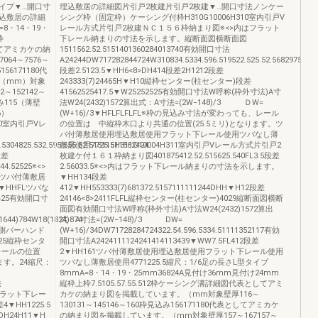
イプ▼…開口寸
埋込敷居の詳細図片引戸2枚建片引戸2枚建▼…開口寸法ノンケー
込敷居の詳細
シング枠（固定枠）ケーシング付枠H310G10006H310室内引戸V
=8・14・19・
レール方式片引戸2枚建ＮＣ１５６枠納まり図※<>内はフラット
枠
下レール納まりの寸法を示します。縦断面図横断面図
としてアミカケの納
1511562.52.5151401360284013740有効開口寸法
64～7576～
A24244DW717282844724W310834.5334.596.519522.525.52.568297536
156171180代
段差2.5123.5▼HH6<8>DH414段差2H1212段差
（mm）対象
243333(7)24465H▼H10縦枠センター(柱センター)段差
2～152142～
41562525417.5▼W25252525有効開口寸法W呼称(枠外寸法)A寸
込み115（薄壁
法W24(2432)1572算出式：A寸法=(2W−148)/3 ＤW=
6）
(W+16)/3▼HFLFLFLFL※枠の見込み寸法が変わっても、レール
310室内引戸Vレ
の位置は 中縦枠木口より共通の位置(25.5ミリ)となります。ツ
バ付薄敷居使用埋込敷居使用フラット下レール使用ツバなし薄
.5304825.532.595.555.52.51511511562424
敷居使用7725.5H311G10004H311室内引戸Vレール方式片引戸2
段差
枚建ケ付１６１枠納まり図401875412.52.515625.540FL3.5段差
44.52525※<>
2.56033.5※<>内はフラット下レール納まりの寸法を示します。
ツバ付薄敷居
▼HH134段差
▼HHFLツバな
412▼HH553333(7)681372.5157111111244DHH▼H12段差
425有効開口寸
24146<8>2411FLFL縦枠センター(柱センター)4029縦断面図横断
面図有効開口寸法W呼称(枠外寸法)A寸法W24(2432)1572算出
1644)784W18(1824)874
式：A寸法=(2W−148)/3 DW=
2両側バーハンド
(W+16)/34DW71728284724322.54.596.5334.51111352117有効
525縦枠センタ
開口寸法A2424111124241414113439▼WW7.5FL412段差
レールの位置
2▼HH161ツバ付薄敷居使用埋込敷居使用フラット下レール使用
ます。24縮尺：
ツバなし薄敷居使用4771225.5縮尺：1/6足の長さL型タイプ
8mmA=8・14・19・25mm36824A見付け36mm見付け24mm
法
縦枠上枠7.5105.57.55.512枠ケーシング溝詳細図代表としてアミ
内はフラット下レー
カケの納まり図を掲載しています。（mm対象壁厚116～
▼HH1225.5
130131～145146～160枠見込み156171180代表としてアミカケ
8>DH24H11▼H
の納まり図を掲載しています。（mm対象壁厚157～167157～