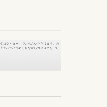
タログビュー」でごらんいただけます。カ
b上でパラパラめくりながらカタログをごら