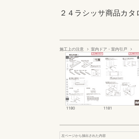
２４ラシッサ商品カタログ 11
施工上の注意
室内ドア・室内引戸
1180
1181
左ページから抽出された内容