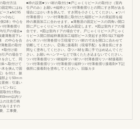
の取付方法
■枠の設置■ツバ材の取付け■戸じゃくりピースの取付け（室内
スの固定時にはね
引戸のみ）お願い※縦枠とツバ付薄沓摺りとの間にすき間がある
ース●NC95
場合にはかい木を挟んで、すき間を小さくしてください。●ツバ
なべ小ねじ
付薄沓摺り・ツバ付薄敷居に取付けた端部ピースの突起部を縦
片側2本）中心を
枠の裏面加工に合わせます。●薄敷居の固定ピースの四角い開口
ツバ付薄沓摺り
部に戸じゃくりピースを差込み固定します。※図は室内ドアの場
内引戸の場合●
合です。※図は室内ドアの場合です。戸じゃくりピース戸じゃく
4枚建薄敷居下レ
りピース開口部縦枠裏面加工端部ピース突起すき間0.5以下縦枠
溝 の中心を合
かい木ツバ付薄沓摺り①現場でツバ材の寸法を開口に合わせて
付薄敷居の取付
切断してください。②溝に接着剤（現場手配）を溝全長にすき
。※取付け前
間なく塗布してください。③ツバ材を溝に手ではめ込んでくだ
内引戸の場合で
さい。お願い※ハンマーなどで強くたたき込まないでください。
スを介して、同
ツバ付薄沓摺りツバ材縦枠ツバ材ツバ付薄沓摺りツバ材接着剤
躯体へ取付けて
ツバ付薄沓摺りツバ付薄沓摺り縦枠ツバ付薄沓摺り接着剤※下記
い木を挟んで固
個所に接着剤を塗布してください。旧版カタ
配）を付け、躯
部より50ｍｍ
位置例：引違い
ッピンねじ
敷居取付け用ね
m450mm以内ツ
上の注意①商
がありますの
費、工事費、