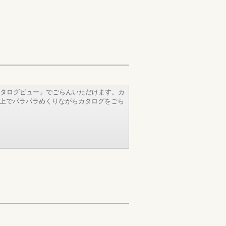
タログビュー」でごらんいただけます。カ
b上でパラパラめくりながらカタログをごら