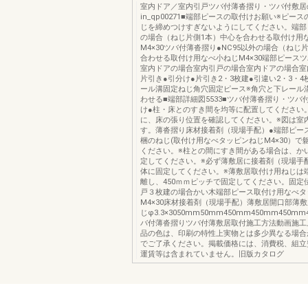
室内ドア／室内引戸ツバ付薄沓摺り・ツバ付敷居
in_qp00271■端部ピースの取付けお願い※ピー
じを締めつけすぎないようにしてください。端部ピ
の場合（ねじ片側1本）中心を合わせる取付け用
M4×30ツバ付薄沓摺り●NC95以外の場合（ねじ
合わせる取付け用なべ小ねじM4×30端部ピース
室内ドアの場合室内引戸の場合室内ドアの場合室
片引き●引分け●片引き2・3枚建●引違い2・3・
ール溝固定ねじ角穴固定ピース※角穴と下レール
わせる■端部詳細図5533■ツバ付薄沓摺り・ツバ
け●柱・床とのすき間を均等に配置してください
に、床の張り位置を確認してください。※図は室
す。薄沓摺り床材接着剤（現場手配）●端部ピー
梱のねじ(取付け用なべタッピンねじM4×30）で
ください。※柱との間にすき間がある場合は、か
定してください。※必ず薄敷居に接着剤（現場手
体に固定してください。※薄敷居取付け用ねじは端
離し、450ｍｍピッチで固定してください。固定
戸３枚建の場合かい木端部ピース取付け用なべタ
M4×30床材接着剤（現場手配）薄敷居開口部薄
じφ3.3×3050mm50mm450mm450mm450m
バ付薄沓摺りツバ付薄敷居取付施工方法動画施工
品の色は、印刷の特性上実物とは多少異なる場合
でご了承ください。掲載価格には、消費税、組立
運賃等は含まれていません。旧版カタログ