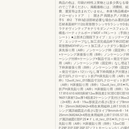
商品の色は、印刷の特性上実物とは多少異なる場
のでご了承ください。掲載価格には、消費税、組
費、運賃等は含まれていません。本体1商品構成※詳細
クローゼットドア ｜ 開き戸 両開き戸／片開き
手5 枠2 下枠3必須部材必要な場合のみ選択品
芯材表面材P.112出荷形態ラシッサSラシッサD
ラテオヴィンティアキナリモダンノースフォレス
構造パーティクルボードMDF＋FKシート（手掛け
シート）■上部木口階段下タイプ：エッジテープ
プ：エッジテープなし加工済完成品枠下枠23芯材表
荷形態MDFHPJシート加工済ノックダウン製品※
床先張り用（A枠）ノンケーシング枠（固定枠）
+ケーシング床後張り用（B枠）ノンケーシング
ーシング付枠+ケーシング※製品寸法＝発注寸法H
用（A枠）ノンケーシング枠（固定枠）なし埋込
下枠床後張り用（B枠）ノンケーシング枠（固定
＝発注寸法H＋12ツバなし薄下枠両開き戸片開き戸ill
品寸法FLクローゼット折戸H床先貼り用（A枠）
枠）12㎜ill_tec_015製品寸法FLクローゼット
（A枠）H床後貼り用（B枠）12㎜ill_tec_015▼
折戸H床先貼り用（A枠）H床後貼り用（B枠）12
17.810.610.6003床材12㎜厚段差2.5C部C部C部1
96011床材12㎜厚14段差2ケーシング見付け36㎜
（2×4用）A=8・19㎜形状足の長さL型タイプ8mm
19・25mm36824A2×4用在来用縦枠上枠7.5105.57
シング溝詳細図足の長さL型タイプ8mmA=8・14
25mm36824A2×4用在来用縦枠上枠7.5105.57.5
グ溝詳細図C部P.25▼ＦＬill_tec_015▼FLク
先貼り用（A枠）H床後貼り用（B枠）12㎜C部
P.29P.31P.33P.35P.37ソフトモーションなし