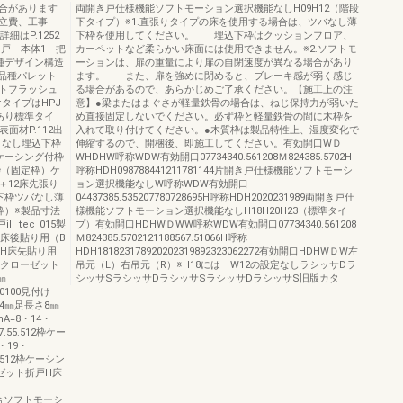
合があります
両開き戸仕様機能ソフトモーション選択機能なしH09H12（階段
立費、工事
下タイプ）※1.直張りタイプの床を使用する場合は、ツバなし薄
はP.1252
下枠を使用してください。 埋込下枠はクッションフロア、
戸 本体1 把
カーペットなど柔らかい床面には使用できません。※2.ソフトモ
種デザイン構造
ーションは、扉の重量により扉の自閉速度が異なる場合があり
全品種パレット
ます。 また、扉を強めに閉めると、ブレーキ感が弱く感じ
トフラッシュ
る場合があるので、あらかじめご了承ください。【施工上の注
タイプはHPJ
意】●梁またはまぐさが軽量鉄骨の場合は、ねじ保持力が弱いた
あり標準タイ
め直接固定しないでください。必ず枠と軽量鉄骨の間に木枠を
面材P.112出
入れて取り付けてください。●木質枠は製品特性上、湿度変化で
1なし埋込下枠
伸縮するので、開梱後、即施工してください。有効開口WＤ
ケーシング付枠
WHDHW呼称WDW有効開口07734340.561208Ｍ824385.5702H
枠（固定枠）ケ
呼称HDH098788441211781144片開き戸仕様機能ソフトモーシ
＋12床先張り
ョン選択機能なしW呼称WDW有効開口
下枠ツバなし薄
04437385.535207780728695H呼称HDH2020231989両開き戸仕
枠）※製品寸法
様機能ソフトモーション選択機能なしH18H20H23（標準タイ
_tec_015製
プ）有効開口HDHWＤWW呼称WDW有効開口07734340.561208
H床後貼り用（B
Ｍ824385.5702121188567.51066H呼称
折戸H床先貼り用
HDH181823178920202319892323062272有効開口HDHWＤW左
FLクローゼット
吊元（L）右吊元（R）※H18には W12の設定なしラシッサDラ
㎜
シッサSラシッサDラシッサSラシッサDラシッサS旧版カタ
00100見付け
24㎜足長さ8㎜
A=8・14・
.55.512枠ケー
・19・
5.512枠ケーシン
ローゼット折戸H床
の場合ソフトモーシ