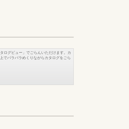
タログビュー」でごらんいただけます。カ
b上でパラパラめくりながらカタログをごら