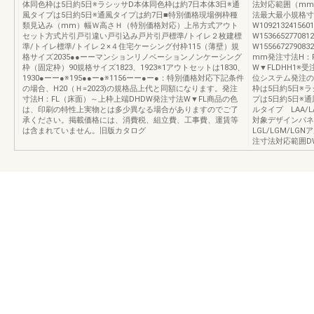
体同色枠は5日約5日※ラシッサD本体同色枠は約7日本体3日※通
法対応範囲（mm
風タイプは5日約5日※通風タイプは約7日■特別価格現場例枠種
法最大最小規格寸
類見込み（mm）幅Ｗ高さＨ（特別価格対応）上吊方式アウト
W109213241560
セット方式片引戸引違い戸引込み戸片引戸標準/トイレ２枚建標
W153665277081
準/トイレ標準/トイレ２×４住宅ケーシング付枠115（薄壁）規
W15566727908
格サイズ2035●●ーーマンションリノベーションノンケーシング
mm発注寸法H：
枠（固定枠）90規格サイズ1823、1923※1アウトセットは1830、
W▼FLDHH1
1930●ーー●※195●●ー●※1156ーー●ー●：特別価格対応下記条件
位システム発注の
の場合、H20（Ｈ=2023)の規格品上代と同額になります。発注
枠は5日約5日※
寸法H：FL（床面）～上枠上端DHDW発注寸法W▼FL商品の色
プは5日約5日※通
は、印刷の特性上実物とは多少異なる場合がありますのでご了
ルタイプ LAA/L
承ください。掲載価格には、消費税、組立費、工事費、運賃等
対象デザインパネ
は含まれていません。旧版カタログ
LGL/LGM/LG
注寸法対応範囲DWW