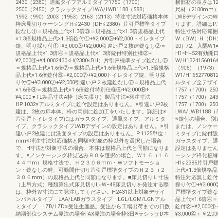
2430（2380）通風タイプアルミタイプ1750（1700）
横部材の長さは1
2500（2450）クラシックタイプLWA/LWB1188（588）
尺材（2100mm
1992（990）2003（1953）2163（2113）特注寸法対応価格本体
LWBデザインの
枠床見切りケーシングＨ≦2430（DH≦2380）片引戸標準タイプ
ります。詳細はP
錠なし①＝規格品上代×1.3倍③＝規格品上代×1.3倍規格品上代
特注寸法対応範囲
×1.3倍規格品上代×1.3倍錠付①+¥2,000③+¥2,000トイレタイプ
W（DW）H（DH
錠、明り採り付①+¥3,000③+¥2,000引違い戸２枚建錠なし②＝
20）/2、入隅W1
規格品上代×1.3倍④＝規格品上代×1.3倍錠付特別仕様②+
H1=H−52有効開
¥2,000④+¥4,0002430<H(2380<DH）片引戸標準タイプ錠なし⑤
W/H132415601
＝規格品上代×1.6倍⑦＝規格品上代×1.6倍規格品上代×1.3倍規格
（906）（197
品上代×1.6倍錠付⑤+¥2,000⑦+¥2,000トイレタイプ錠、明り採
W1/H165277081
り付⑤+¥3,000⑦+¥2,000引違い戸２枚建錠なし⑥＝規格品上代
ルタイプ全デザイン共
×1.6倍⑧＝規格品上代×1.6倍錠付特別仕様⑥+¥2,000⑧+
1757（1700）
¥4,000▼FL製品寸法A枠（床先張り）製品寸法=発注寸法
1757（1700）
HP.1032※アルミタイプに錠付設定はありません。※引違い戸2枚
1757（1700）
建は、2枚の扉本体、枠の両側に錠加工をいたします。詳細は※
LWA/LWB1188（
片引戸トイレタイプにはガラスタイプ、通風タイプ、アルミタ
※錠付の場合、別
イプ、クラシックタイプLWBデザインの設定はありません。※引
または、ノンケー
違い戸2枚建には洗面タイプの設定はありません。P.1125単位：
ミタイプに錠付設
mm※特注寸法対応価格と同額※対象の枠以外を選択した場合
ガラスタイプ、通
で、H寸法が対象寸法の場合、本体は規格品上代と同額になりま
設定はありません
す。※ノンケーシング枠見込み９０を選択の場合、Ｗ１６（１６
ーシング枠化粧縁入
４４mm）規格寸法で、Ｈ２３０６mm・Ｗソフトモーショ
H1≦2385片引
ン・錠なしの時、可動間仕切り片引戸標準タイプのＨ２３（２
上代×1.3倍規格
３０６mm）の規格品上代と同額になります。■床見切りＬ寸法
特注対応無し錠付①
（上吊方式）種類算出式床見切りL=W−48床見切りを発注する際
採り付①+¥3,000③
は、枠外Ｗ寸法にて発注してください。H2431以上対象デザイ
戸標準タイプ錠なし
ンパネルタイプ LAA/LABガラスタイプ LGL/LGM/LGNアル
品上代×1.6倍④
ミタイプ LZB/LZD※受注生産品。受注から工場出荷までの日数
錠付②+¥2,00
納期部位システム発注の場合FAX発注の場合枠3日※ラシッサD本
¥3,000④＋￥