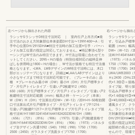
左ページから抽出された内容
右ページから抽出
ラシッサSラシッサD特注寸法対応 ｜ 室内引戸上吊方式■発
ラシッサSラシッ
注寸法のおさえ方対象部位本体姿図DH寸法〜13991400〜A：引
す。引込み戸標準
手中心位置DH/2915DHA■特注寸法時の加工位置※引手・バーハ
範囲（mm）幅高
ンドル加工位置の指定は対応しておりません。■特記事項◦L型ケ
DW=（W−12）/
ーシングはW寸法のみ特注できます。H寸法は現場に合わせてカ
法W/H14541644
ットしてください。2095＜Hの場合（特別仕様対応の縦枠足伸
（1973）パネルタ
ばしを併用時は1800＜Hの場合）、W寸法が規格でも特注寸法価
1750（1700）
格となります。◦LWA、LWBデザインのW特注寸法時には、木口
1750（1700）
部がエッジテープになります。詳細は■LAA/LABデザインはより
LWA/LWB200
小さなサイズまで特注寸法対応可能です。（ブレーキのみ）品
Ｈ≦2430（DH
種 ※ブレーキのみ最小W（DW）最小H（DH）片引戸標準タイ
代×1.3倍②＝規格品
プ・片引戸トイレタイプ・引違い戸2枚建912（450）
タイプ錠、明り採り付①
650（600）片引戸標準タイプ／片引戸トイレタイプ／引違い戸2
引込み戸標準タイ
枚建特注寸法対応範囲（mm）幅高さ枠・ケーシング（本体）
代×1.6倍錠付③+
W（DW）H（DH）寸法算出式DW=（W−12）/2DH=H−50有効開
③+¥3,000④+
口寸法算出式片引戸標準タイプ・片引戸トイレタイプP.1216・
通風タイプ、クラ
引違い戸2枚建P.1217ー片引戸標準タイプ片引戸トイレタイプ規
ん。ラシッサSラ
格寸法W/H118813241454164418242023DW/DH（588）
方対象部位本体姿図
（656）（721）（816）（906）（1973）引違い戸2枚建規格寸
DH/2915DH
法W/H164418242023DW/DH（816）（906）（1973）パネルタ
位置の指定は対応
イプ全デザイン共通1092（540）1992（990）1750（1700）
縦部材の長さは2
2500（2450）ガラスタイプ洗面タイプ1750（1700）
せんので、現場で